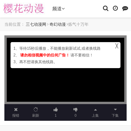
频道
当前位置：
三七动漫网
奇幻动漫
炼气十万年
╳
1、等待15秒后播放，不能播放刷新试试,或者换线路
2、
请勿相信视频中的任何广告！
请不要相信！
3、再不想请换其他线路。
报错
刷新
1
0
上集
下集