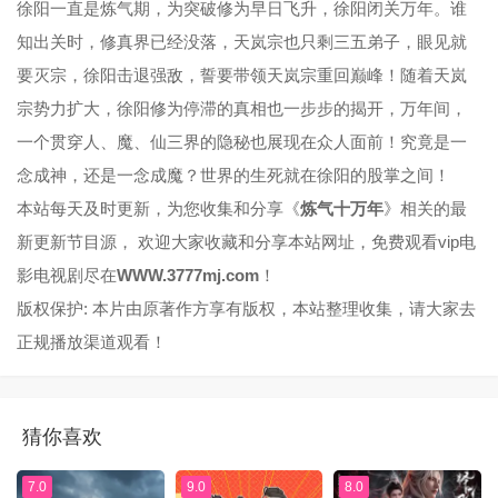
徐阳一直是炼气期，为突破修为早日飞升，徐阳闭关万年。谁
第77集
第78集
第79集
第80集
知出关时，修真界已经没落，天岚宗也只剩三五弟子，眼见就
要灭宗，徐阳击退强敌，誓要带领天岚宗重回巅峰！随着天岚
第81集
第82集
第83集
第84集
宗势力扩大，徐阳修为停滞的真相也一步步的揭开，万年间，
第85集
第86集
第87集
第88集
一个贯穿人、魔、仙三界的隐秘也展现在众人面前！究竟是一
第89集
第90集
第91集
第92集
念成神，还是一念成魔？世界的生死就在徐阳的股掌之间！
本站每天及时更新，为您收集和分享《
炼气十万年
》相关的最
第93集
第94集
第95集
第96集
新更新节目源， 欢迎大家收藏和分享本站网址，免费观看vip电
第97集
第98集
第99集
第100集
影电视剧尽在
WWW.3777mj.com
！
版权保护: 本片由原著作方享有版权，本站整理收集，请大家去
第101集
第102集
第103集
第104集
正规播放渠道观看！
第105集
第106集
第107集
第108集
第109集
第110集
第111集
第112集
猜你喜欢
第113集
第114集
第115集
第116集
7.0
9.0
8.0
第117集
第118集
第119集
第120集