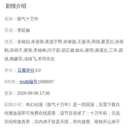
第33集
第34集
第35集
第36集
剧情介绍
第37集
第38集
第39集
第40集
名称：
炼气十万年
第41集
第42集
第43集
第44集
导演：
李廷赫
第45集
第46集
第47集
第48集
演员：
袁铭喆,朱蓉蓉,夜渡于野,孙睿扬,王曼诗,周侗,夏觅尘,孙熹
鹤,张胡子,唐策,李翰林,闫子蔚,胡正健,叙白,家明,康潇文,三羊,易
第49集
第50集
第51集
第52集
湫,梅媛菲,凃雄飞,羊羽先生
第53集
第54集
第55集
第56集
评分：
豆瓣评分
3.0
第57集
第58集
第59集
第60集
IMDB：
imdb编号
1588697
第61集
第62集
第63集
第64集
更新：
2026-08-06 17:36
第65集
第66集
第67集
第68集
剧情介绍：
奇幻动漫《炼气十万年》是一部国漫，无需下载任
第69集
第70集
第71集
第72集
何播放器即可免费在线观看，该节目讲述了：十万年前，天岚
宗叱咤修真界，宗内弟子皆是天骄，所向披靡。唯独开山弟子
第73集
第74集
第75集
第76集