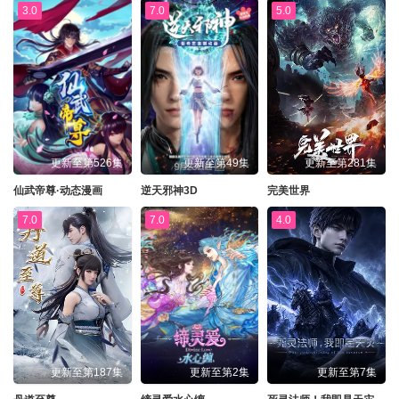
3.0
7.0
5.0
第161集
第162集
第163集
第164集
第165集
第166集
第167集
第168集
第169集
第170集
第171集
第172集
第173集
第174集
第175集
第176集
第177集
第178集
第179集
第180集
更新至第526集
更新至第49集
更新至第281集
仙武帝尊·动态漫画
逆天邪神3D
完美世界
第181集
第182集
第183集
第184集
7.0
7.0
4.0
第185集
第186集
第187集
第188集
第189集
第190集
第191集
第192集
第193集
第194集
第195集
第196集
第197集
第198集
第199集
第200集
更新至第187集
更新至第2集
更新至第7集
第201集
第202集
第203集
第204集