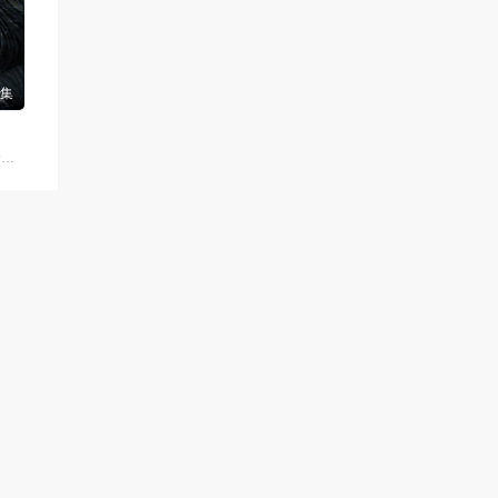
7集
杨天翔,青泯邑,景向谁依,魏超,贺文潇
不提供资源存储，也不参与录制、上传