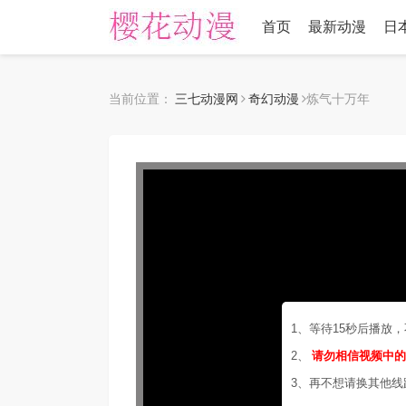
首页
最新动漫
日
当前位置：
三七动漫网
奇幻动漫
炼气十万年
1、等待15秒后播放
2、
请勿相信视频中
3、再不想请换其他线