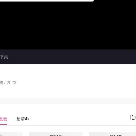
下集
 / 2023
度云
超清4k