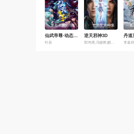
第101集
第10
更新至第526集
更新至第49集
更
第105集
第10
仙武帝尊·动态漫画
逆天邪神3D
丹道
叶辰
郭鸿博,冯骏骅,醋醋,筱筝,Xiaozheng,富贵,沈达威,不一,谢添天
第109集
第11
第113集
第11
合作伙伴
第117集
第11
百度动漫
腾讯动漫
三七动漫网
优酷动漫
第121集
第12
第125集
第12
第129集
第13
三七动漫网所有视频和图片均来自互