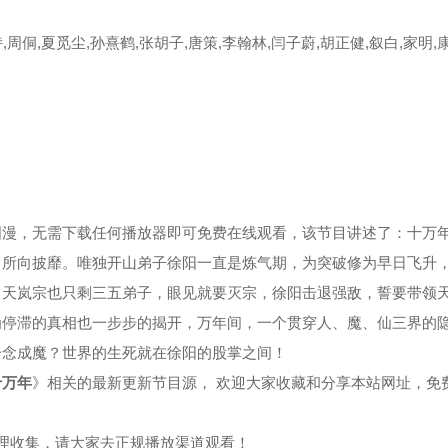
,周侗,夏觅尘,孙熹鹤,张胡子,唐策,李翰林,闫子蔚,胡正健,叙白,家明,
集
第39集
第40集
集
第43集
第44集
集
第47集
第48集
集
第51集
第52集
国漫，无需下载任何播放器即可免费在线观看，该节目讲述了：十万
，所向披靡。唯独开山弟子徐阳一直是炼气期，为突破修为早日飞升
集
第55集
第56集
，天岚宗也只剩三五弟子，眼见就要灭宗，徐阳击退强敌，誓要带领
为停滞的真相也一步步的揭开，万年间，一个贯穿人、魔、仙三界的
集
第59集
第60集
一念成魔？世界的生死就在徐阳的股掌之间！
集
第63集
第64集
十万年
》相关的最新更新节目源， 欢迎大家收藏和分享本站网址，免
集
第67集
第68集
整理收集，请大家去正规播放渠道观看！