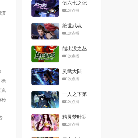
伍六七之记
忆碎片
1次点播
康潇
绝世武魂
1次点播
熊出没之丛
林总动员
1次点播
灵武大陆
年
1次点播
，徐
天岚
一人之下第
隐秘
六季
1次点播
精灵梦叶罗
费
丽第八季
1次点播