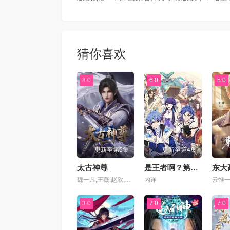
第69集
第70
第73集
第74
猜你喜欢
第77集
第78
8.0
6.0
5.0
第81集
第82
第85集
第86
更新至第6集
更新至第4集
第89集
第90
太古神尊
是王者啊？第六季
东大
魏一凡,王薇,赵欣,六点点,张恩泽,夜叉,北炎,林帽帽,温馨
内详
第93集
第94
3.0
7.0
7.0
第97集
第98