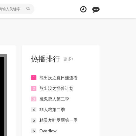
热播排行
更多
熊出没之夏日连连看
1
熊出没之怪兽计划
2
魔鬼恋人第二季
3
非人哉第二季
4
精灵梦叶罗丽第一季
5
Overflow
6