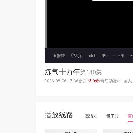
报错
刷新
1
0
上集
炼气十万年
第140集
2026-08-06 17:36更新 /
3.0分
/
奇幻动漫
/ 中国大陆
播放线路
高清云
量子云
百