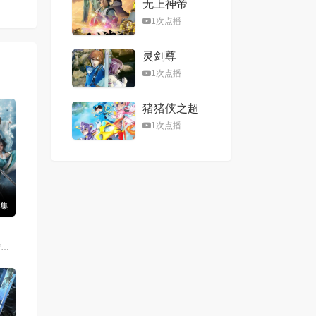
无上神帝
1次点播
灵剑尊
1次点播
猪猪侠之超
星五灵侠第
1次点播
二季
1集
姜子翰,三天,杨瑨晗,毕莹超,阿沁,冯泽锐,唐策,闫子蔚,阮伊菲,刘李桥,家明,康潇文