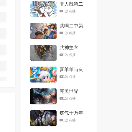
非人哉第二
季
1次点播
茶啊二中第
五季
1次点播
武神主宰
1次点播
喜羊羊与灰
太狼之心世
1次点播
界奇遇
完美世界
1次点播
炼气十万年
1次点播