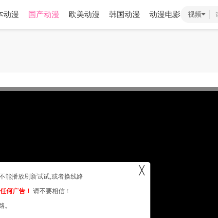
本动漫
国产动漫
欧美动漫
韩国动漫
动漫电影
视频
╳
，不能播放刷新试试,或者换线路
的任何广告！
请不要相信！
路。