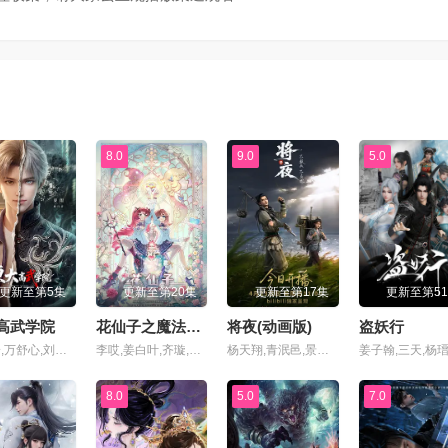
集
第71集
第72集
集
第75集
第76集
集
第79集
第80集
8.0
9.0
5.0
集
第83集
第84集
集
第87集
第88集
更新至第5集
更新至第20集
更新至第17集
更新至第5
集
第91集
第92集
高武学院
花仙子之魔法香对论
将夜(动画版)
盗妖行
云惟一,万舒心,刘琮,张惠霖,李铮,李兰陵,心念,韩祺,常文涛,浮梦若薇,崔郅昊,青琳昊,杨磊,王广龙,弋凡,王婧儿,胡亚捷,黄嘉炜,胡霖,赵俊凌,贺文潇
李哎,姜白叶,齐璇,马斑马,江时暖,颜辉,叮当,司小幽,江月,萧秋子,黎筱濛,戈昕宇,黄玮,小连杀,任景行,刘渕,李沈倩,张啸雨,崔轶辰,王辅平,吴童,斯诺,王世旸
杨天翔,青泯邑,景向谁依,魏超,贺文潇
集
第95集
第96集
8.0
5.0
7.0
集
第99集
第100集