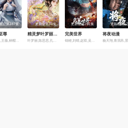
2集
第103集
第104集
新至第187集
更新至第10集
更新至第281集
更新至第1
6集
第107集
第108集
至尊
精灵梦叶罗丽第十一季（下）
完美世界
将夜动漫
李嘉祥,王薇,林帽帽,关帅,万纯,傅晨阳,赵欣,舒雷,杨塑坤
叶罗丽,陈思思,孔雀,舒言,茉莉,建鹏,亮彩,齐娜,菲灵,辛灵,冰公主,水王子
锦鲤,刘晴,赵双,吴楚越,阎么么,宣晓鸣
0集
第111集
第112集
4集
第115集
第116集
8集
第119集
第120集
哔哩哔哩
2集
第123集
第124集
6集
第127集
第128集
0集
第131集
第132集
联网收集而来，版权归原创者所有，本网站只提供web页面索引服务，并