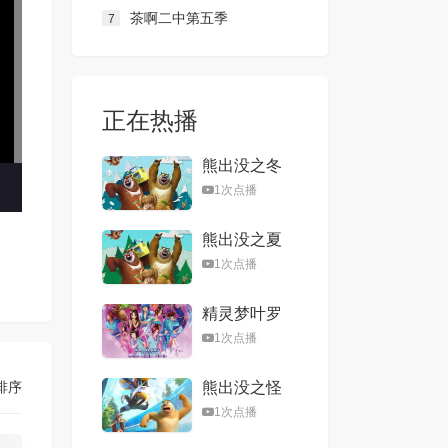
茶啊二中第五季
7
正在热播
熊出没之冬
日乐翻天
1次点播
熊出没之夏
日连连看
1次点播
精灵梦叶罗
丽第一季
1次点播
排序
熊出没之怪
兽计划
1次点播