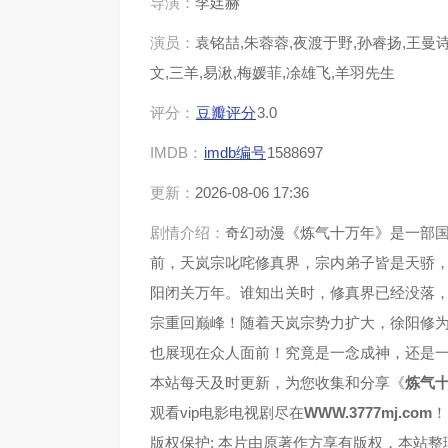
导演：
李廷赫
演员：
袁铭喆,朱蓉蓉,夜渡于野,孙睿扬,王曼诗
第37集
第38
文,三羊,易湫,梅媛菲,凃雄飞,羊羽先生
第41集
第42
评分：
豆瓣评分
3.0
IMDB：
imdb编号
1588697
第45集
第46
更新：
2026-08-06 17:36
第49集
第50
剧情介绍：
奇幻动漫《炼气十万年》是一部
前，天岚宗叱咤修真界，宗内弟子皆是天骄
第53集
第54
阳闭关万年。谁知出关时，修真界已经没落
宗重回巅峰！随着天岚宗势力扩大，徐阳修
第57集
第58
也展现在众人面前！究竟是一念成神，还是
第61集
第62
本站每天及时更新，为您收集和分享《
炼气
观看vip电影电视剧尽在
WWW.3777mj.com
！
第65集
第66
版权保护: 本片由原著作方享有版权，本站