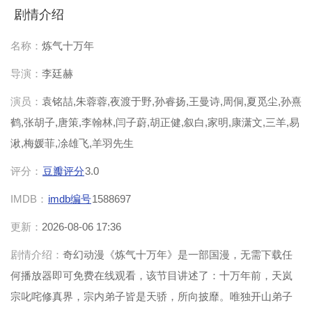
第33集
第34集
第35集
第36集
剧情介绍
第37集
第38集
第39集
第40集
名称：
炼气十万年
第41集
第42集
第43集
第44集
导演：
李廷赫
第45集
第46集
第47集
第48集
演员：
袁铭喆,朱蓉蓉,夜渡于野,孙睿扬,王曼诗,周侗,夏觅尘,孙熹
鹤,张胡子,唐策,李翰林,闫子蔚,胡正健,叙白,家明,康潇文,三羊,易
第49集
第50集
第51集
第52集
湫,梅媛菲,凃雄飞,羊羽先生
第53集
第54集
第55集
第56集
评分：
豆瓣评分
3.0
第57集
第58集
第59集
第60集
IMDB：
imdb编号
1588697
第61集
第62集
第63集
第64集
更新：
2026-08-06 17:36
第65集
第66集
第67集
第68集
剧情介绍：
奇幻动漫《炼气十万年》是一部国漫，无需下载任
第69集
第70集
第71集
第72集
何播放器即可免费在线观看，该节目讲述了：十万年前，天岚
宗叱咤修真界，宗内弟子皆是天骄，所向披靡。唯独开山弟子
第73集
第74集
第75集
第76集