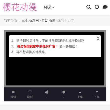
频道
当前位置：
三七动漫网
奇幻动漫
炼气十万年
╳
1、等待15秒后播放，不能播放刷新试试,或者换线路
2、
请勿相信视频中的任何广告！
请不要相信！
3、再不想请换其他线路。
报错
刷新
1
0
上集
下集