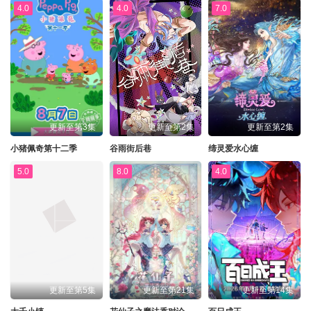
4.0
4.0
7.0
第161集
第162集
第163集
第164集
第165集
第166集
第167集
第168集
第169集
第170集
第171集
第172集
第173集
第174集
第175集
第176集
第177集
第178集
第179集
第180集
更新至第3集
更新至第2集
更新至第2集
小猪佩奇第十二季
谷雨街后巷
缔灵爱水心缠
第181集
第182集
第183集
第184集
5.0
8.0
4.0
第185集
第186集
第187集
第188集
第189集
第190集
第191集
第192集
第193集
第194集
第195集
第196集
第197集
第198集
第199集
第200集
更新至第5集
更新至第21集
更新至第14集
第201集
第202集
第203集
第204集