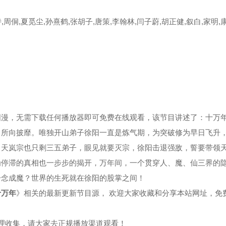
,周侗,夏觅尘,孙熹鹤,张胡子,唐策,李翰林,闫子蔚,胡正健,叙白,家明,
集
第39集
第40集
集
第43集
第44集
集
第47集
第48集
集
第51集
第52集
国漫，无需下载任何播放器即可免费在线观看，该节目讲述了：十万
，所向披靡。唯独开山弟子徐阳一直是炼气期，为突破修为早日飞升
集
第55集
第56集
，天岚宗也只剩三五弟子，眼见就要灭宗，徐阳击退强敌，誓要带领
为停滞的真相也一步步的揭开，万年间，一个贯穿人、魔、仙三界的
集
第59集
第60集
一念成魔？世界的生死就在徐阳的股掌之间！
集
第63集
第64集
十万年
》相关的最新更新节目源， 欢迎大家收藏和分享本站网址，免
集
第67集
第68集
整理收集，请大家去正规播放渠道观看！