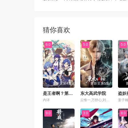
第69集
第70
第73集
第74
猜你喜欢
第77集
第78
6.0
5.0
5.0
第81集
第82
第85集
第86
更新至第4集
更新至第5集
第89集
第90
是王者啊？第六季
东大高武学院
盗妖
内详
云惟一,万舒心,刘琮,张惠霖,李铮,李兰陵,心念,韩祺,常文涛,浮梦若薇,崔郅昊,青琳昊,杨磊,王广龙,弋凡,王婧儿,胡亚捷,黄嘉炜,胡霖,赵俊凌,贺文潇
第93集
第94
9.0
3.0
8.0
第97集
第98