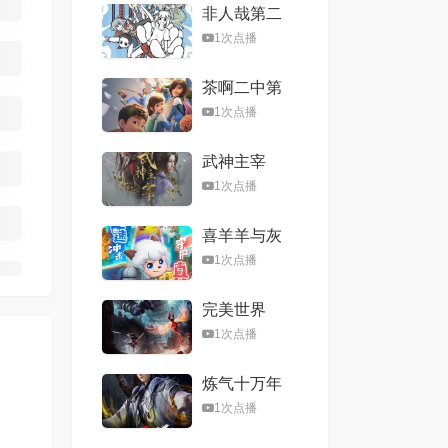
非人哉第二
季
1次点播
茶啊二中第
五季
1次点播
武神主宰
1次点播
喜羊羊与灰
太狼之心世
1次点播
界奇遇
完美世界
1次点播
炼气十万年
1次点播