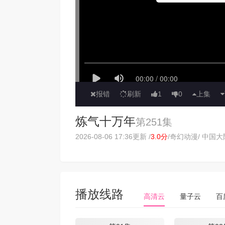
报错
刷新
1
0
上集
炼气十万年
第251集
2026-08-06 17:36更新 /
3.0分
/
奇幻动漫
/ 中国大陆
播放线路
高清云
量子云
百