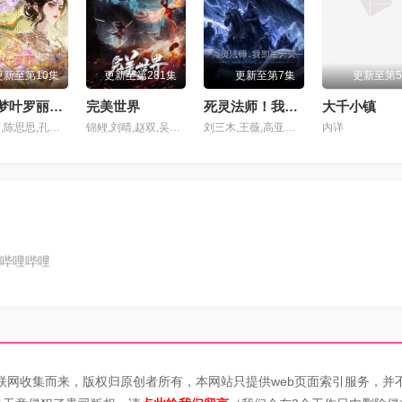
2集
第103集
第104集
更新至第10集
更新至第281集
更新至第7集
更新至第
6集
第107集
第108集
精灵梦叶罗丽第十一季（下）
完美世界
死灵法师！我即是天灾动漫版
大千小镇
叶罗丽,陈思思,孔雀,舒言,茉莉,建鹏,亮彩,齐娜,菲灵,辛灵,冰公主,水王子
锦鲤,刘晴,赵双,吴楚越,阎么么,宣晓鸣
刘三木,王薇,高亚亚,夜叉,北炎,张恩泽,林帽帽
内详
0集
第111集
第112集
4集
第115集
第116集
8集
第119集
第120集
哔哩哔哩
2集
第123集
第124集
6集
第127集
第128集
0集
第131集
第132集
联网收集而来，版权归原创者所有，本网站只提供web页面索引服务，并