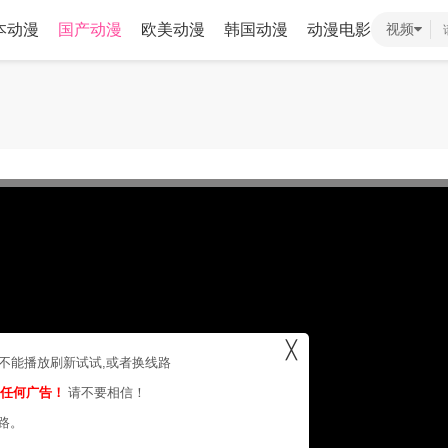
本动漫
国产动漫
欧美动漫
韩国动漫
动漫电影
视频
╳
，不能播放刷新试试,或者换线路
的任何广告！
请不要相信！
路。