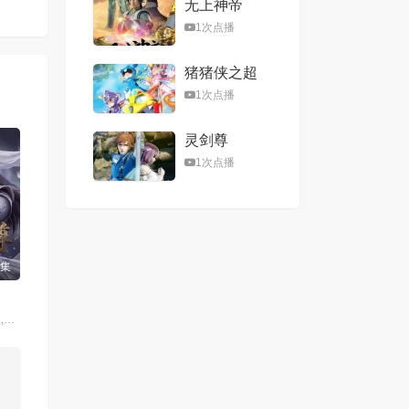
无上神帝
1次点播
猪猪侠之超
星五灵侠第
1次点播
二季
灵剑尊
1次点播
6集
魏一凡,王薇,赵欣,六点点,张恩泽,夜叉,北炎,林帽帽,温馨