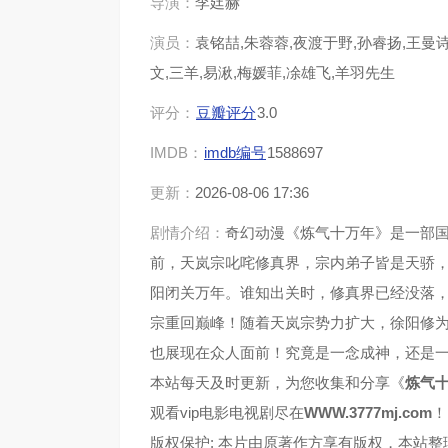
导演：
李廷赫
演员：
袁铭喆,朱蓉蓉,夜渡于野,孙睿扬,王曼诗
第37集
第38
文,三羊,易湫,梅媛菲,凃雄飞,羊羽先生
第41集
第42
评分：
豆瓣评分
3.0
IMDB：
imdb编号
1588697
第45集
第46
更新：
2026-08-06 17:36
第49集
第50
剧情介绍：
奇幻动漫《炼气十万年》是一部
前，天岚宗叱咤修真界，宗内弟子皆是天骄
第53集
第54
阳闭关万年。谁知出关时，修真界已经没落
宗重回巅峰！随着天岚宗势力扩大，徐阳修
第57集
第58
也展现在众人面前！究竟是一念成神，还是
第61集
第62
本站每天及时更新，为您收集和分享《
炼气
观看vip电影电视剧尽在
WWW.3777mj.com
！
第65集
第66
版权保护: 本片由原著作方享有版权，本站