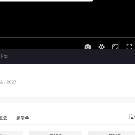
下集
 / 2023
度云
超清4k