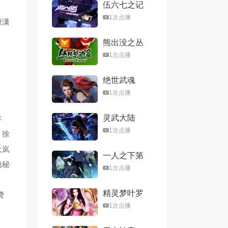
伍六七之记
忆碎片
1次点播
康潇
熊出没之丛
林总动员
1次点播
绝世武魂
1次点播
灵武大陆
年
1次点播
，徐
天岚
一人之下第
隐秘
六季
1次点播
精灵梦叶罗
费
丽第八季
1次点播