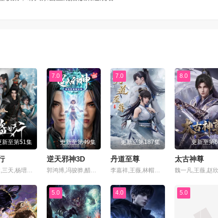
集
第71集
第72集
集
第75集
第76集
集
第79集
第80集
7.0
7.0
8.0
集
第83集
第84集
集
第87集
第88集
更新至第51集
更新至第49集
更新至第187集
更新至第
集
第91集
第92集
行
逆天邪神3D
丹道至尊
太古神尊
姜子翰,三天,杨瑨晗,毕莹超,阿沁,冯泽锐,唐策,闫子蔚,阮伊菲,刘李桥,家明,康潇文
郭鸿博,冯骏骅,醋醋,筱筝,Xiaozheng,富贵,沈达威,不一,谢添天
李嘉祥,王薇,林帽帽,关帅,万纯,傅晨阳,赵欣,舒雷,杨塑坤
集
第95集
第96集
5.0
4.0
5.0
集
第99集
第100集