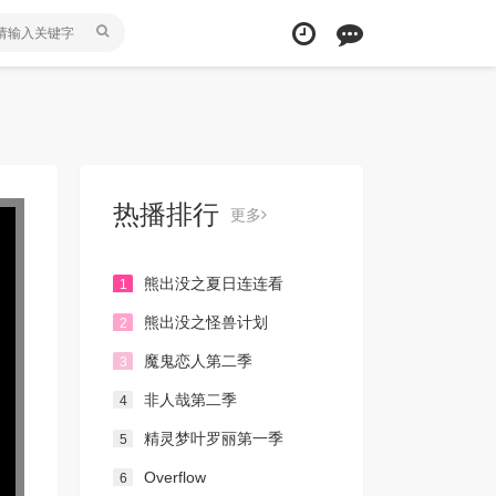
热播排行
更多
熊出没之夏日连连看
1
熊出没之怪兽计划
2
魔鬼恋人第二季
3
非人哉第二季
4
精灵梦叶罗丽第一季
5
Overflow
6