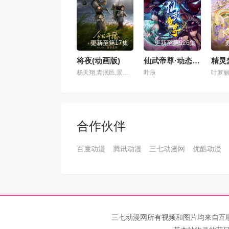
第101集
第10
更新至第17集
更新至第526集
第105集
第10
将夜(动画版)
仙武帝尊·动态漫画
杨天翔,青泯邑,景向谁依,魏超,贺文潇
叶辰
第109集
第11
第113集
第11
合作伙伴
第117集
第11
百度动漫
腾讯动漫
三七动漫网
优酷动漫
第121集
第12
第125集
第12
第129集
第13
三七动漫网所有视频和图片均来自互