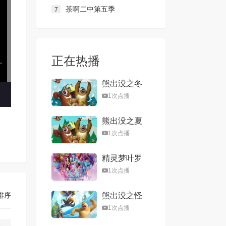
茶啊二中第五季
7
正在热播
熊出没之冬
日乐翻天
1次点播
熊出没之夏
日连连看
1次点播
精灵梦叶罗
丽第一季
1次点播
排序
熊出没之怪
兽计划
1次点播