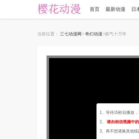
首页
最新动漫
日
当前位置：
三七动漫网
奇幻动漫
炼气十万年
1、等待15秒后播放
2、
请勿相信视频中
3、再不想请换其他线