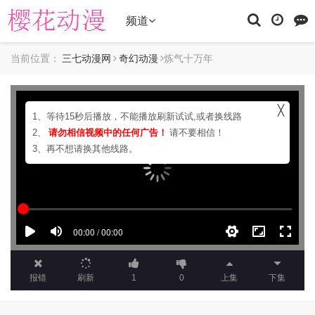
频道
当前位置：
三七动漫网
奇幻动漫
炼气十万年
╳
1、等待15秒后播放，不能播放刷新试试,或者换线路
2、
请勿相信视频中的任何广告！
请不要相信！
3、再不想请换其他线路。
报错
刷新
1
0
上集
下集