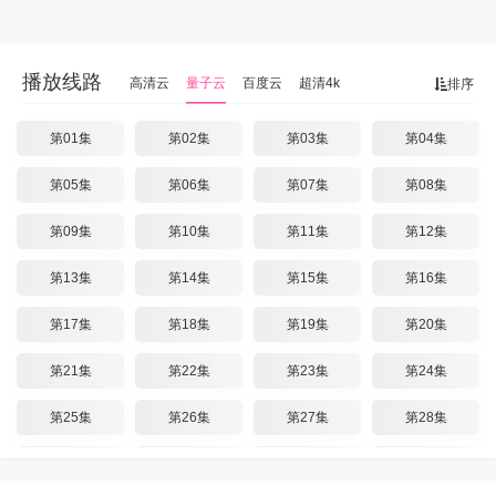
播放线路
高清云
量子云
百度云
超清4k
排序
第01集
第02集
第03集
第04集
第05集
第06集
第07集
第08集
第09集
第10集
第11集
第12集
第13集
第14集
第15集
第16集
第17集
第18集
第19集
第20集
第21集
第22集
第23集
第24集
第25集
第26集
第27集
第28集
第29集
第30集
第31集
第32集