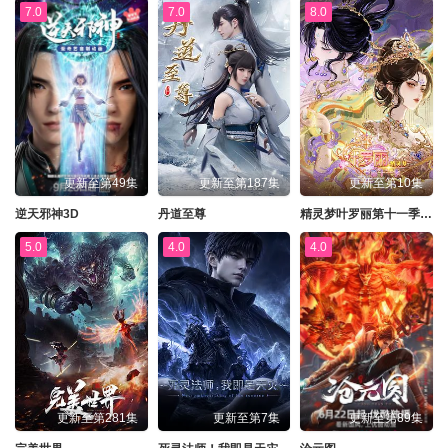
7.0
7.0
8.0
第161集
第162集
第163集
第164集
第165集
第166集
第167集
第168集
第169集
第170集
第171集
第172集
第173集
第174集
第175集
第176集
第177集
第178集
第179集
第180集
更新至第49集
更新至第187集
更新至第10集
逆天邪神3D
丹道至尊
精灵梦叶罗丽第十一季（下）
第181集
第182集
第183集
第184集
5.0
4.0
4.0
第185集
第186集
第187集
第188集
第189集
第190集
第191集
第192集
第193集
第194集
第195集
第196集
第197集
第198集
第199集
第200集
更新至第281集
更新至第7集
更新至第89集
第201集
第202集
第203集
第204集