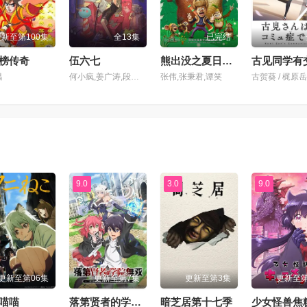
更新至第100集
全13集
已完结
榜传奇
伍六七
熊出没之夏日连连看
昌
何小疯,姜广涛,段艺璇,赵寒,侯俊杰,朱毛,刘小倩,陈世豪,赵成晨,江惠琴
张伟,张秉君,谭笑
9.0
3.0
9.0
更新至第06集
更新至第7集
更新至第3集
更新至第
喵喵
落第贤者的学院无双第二回转生，S等级作弊魔术师冒险记
暗芝居第十七季
少女怪兽焦