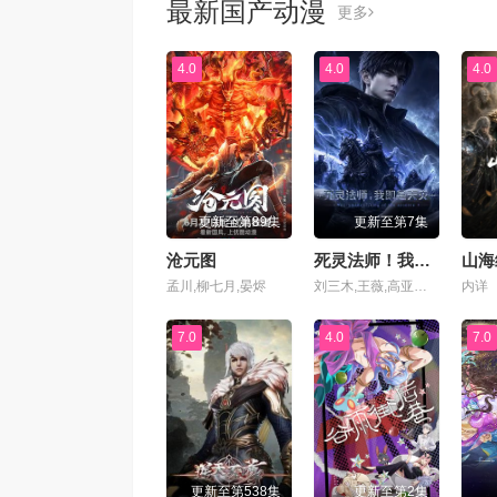
最新国产动漫
更多
4.0
4.0
4.0
更新至第89集
更新至第7集
沧元图
死灵法师！我即是天灾动漫版
孟川,柳七月,晏烬
刘三木,王薇,高亚亚,夜叉,北炎,张恩泽,林帽帽
内详
7.0
4.0
7.0
更新至第538集
更新至第2集