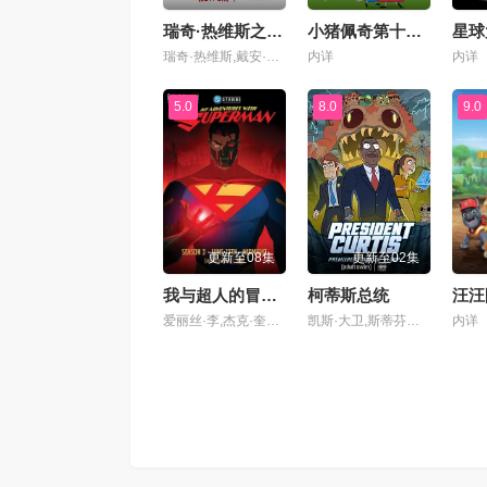
瑞奇·热维斯之街猫一族
小猪佩奇第十二季国语
瑞奇·热维斯,戴安·摩根,汤姆·巴斯登,大卫·厄尔,乔·哈特利,安德鲁·布鲁克,凯丽·戈德利曼,娜塔莉·卡西迪,托尼·威
内详
内详
5.0
8.0
9.0
更新至08集
更新至02集
我与超人的冒险第三季
柯蒂斯总统
爱丽丝·李,杰克·奎德,卢卡斯·格拉比,黛布拉·威尔逊,马克斯·迈特尔曼,凯萨琳·塔柏,克里斯·帕内尔,文森·童,珍妮·提拉多,伊斯梅尔·萨希德,小戴维·艾瑞歌,琪亚娜·玛黛拉
凯斯·大卫,斯蒂芬妮·比翠丝,吉姆·拉什,丹·巴克达尔,凯尔茜·斯科特
内详