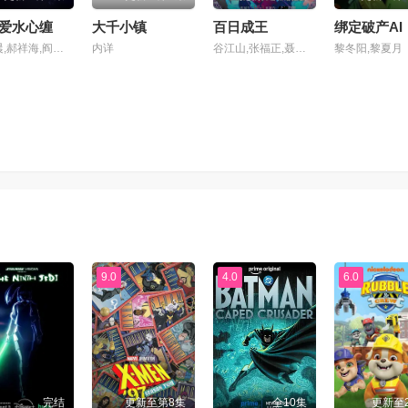
爱水心缠
大千小镇
百日成王
魏茹晨,郝祥海,阎么么,陈张太康,关云月,楚越,闫夜桥,刘知否,林柏青,陆庚宜,图特哈蒙,金琪
内详
谷江山,张福正,聂曦映,李楠,姜贺,赵熠彤,若瑾
黎冬阳,黎夏月
9.0
4.0
6.0
完结
更新至第8集
全10集
更新至