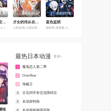
全集
更新至第5集
更新至23集
古见同学有交流障碍症
才女的侍从在满是高岭之花的贵族学校暗中照顾（毫无生活自理能力的）学院第一大小姐
蓝色监狱
古贺葵 / 梶原岳人 / 村川梨衣 / 藤井雪代 / 日高里菜 / 大久保瑠美 / 前岛亚美 / 布里德卡特·塞拉·惠美 / 日高法子
上村祐翔,小原好美,大西沙织,土屋李央,小清水亚美
浦和希,海渡翼,小野友树,齐藤壮马,中泽匡智,松冈祯丞,千叶翔也,仲村宗悟,梶田大嗣,绵贯龙之介,市川苍,铃村健一,神谷浩史,幸村惠理,诹访部顺一,兴津和幸,岛崎信长,内田雄马,花江夏树,铃木崚汰,樱井孝宏
最热日本动漫
更多
魔鬼恋人第二季
1
Overflow
2
海贼王
3
古见同学有交流障碍症
4
6集
名侦探柯南
5
糖味
名侦探柯南国语版
6