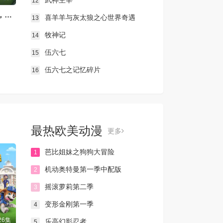
武神主宰
12
绑定破产AI，我开局氪成大神动态漫
喜羊羊与灰太狼之心世界奇遇
13
牧神记
14
伍六七
15
伍六七之记忆碎片
16
最热欧美动漫
更多
芭比姐妹之狗狗大冒险
1
机动奥特曼第一季中配版
2
摇滚萝莉第二季
3
变形金刚第一季
4
26集
乐高幻影忍者
5