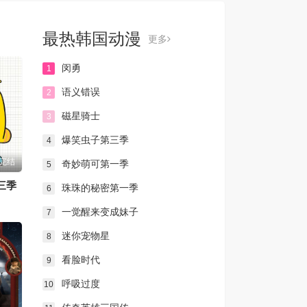
最热韩国动漫
更多
闵勇
1
语义错误
2
磁星骑士
3
爆笑虫子第三季
4
完结
奇妙萌可第一季
5
三季
珠珠的秘密第一季
6
一觉醒来变成妹子
7
迷你宠物星
8
看脸时代
9
呼吸过度
10