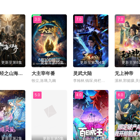
3.0
7.0
7.0
更新至第8集
更新至第85集
更新至第204集
更新至第6
山海经之山海归序
大主宰年番
灵武大陆
无上神帝
牧尘,洛璃,九幽
李翰林,钱琛,倚栏桡,张恩泽,赵熠彤,小浣,温溪,蔡娜,齐璇,李哎,麻雀,黄玮,阿福,杨昕燃
5.0
4.0
6.0
更新至第2集
更新至第5集
更新至第14集
更新至第