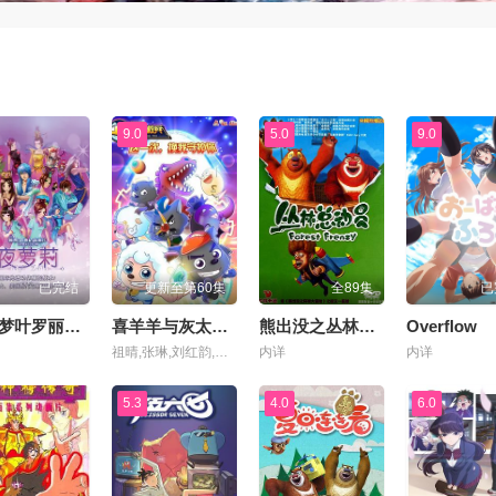
9.0
5.0
9.0
已完结
更新至第60集
全89集
已
精灵梦叶罗丽第一季
喜羊羊与灰太狼之跨时空救兵
熊出没之丛林总动员
Overflow
祖晴,张琳,刘红韵,邓玉婷,梁颖,高全胜,赵娜
内详
内详
5.3
4.0
6.0