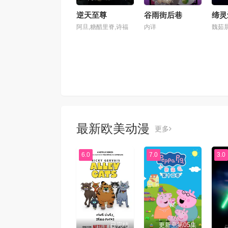
逆天至尊
谷雨街后巷
缔灵
阿旦,糖醋里脊,诗福
内详
最新欧美动漫
更多
6.0
7.0
3.0
已完结
更新至第05集