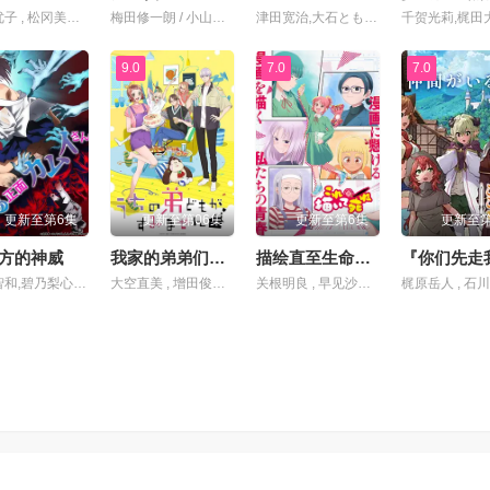
夏吉优子 , 松冈美里 , 船户百合绘 , 清水彩香 , 井泽诗织 , 明智璃子 , 稻田彻
梅田修一朗 / 小山内怜央 / 白石晴香 / 加藤英美里 / 平川大辅 / 东地宏树 / 福原绫香
津田宽治,大石ともこ,土屋咲登子,篠田谅,白川礼, 新纳敏正,三宅美羽,中村朱里,山根馅,五郎丸莉菜,花谷聪亮,拓也,翔司
9.0
7.0
7.0
更新至第6集
更新至第06集
更新至第6集
更新至第
方的神威
我家的弟弟们真是让您费心了
描绘直至生命尽头
杉田智和,碧乃梨心,市道真央,相坂优歌,井泽诗织
大空直美 , 增田俊树 , 八代拓 , 小野贤章 , 寺泽百花 , 小野大辅 , 远藤绫
关根明良 , 早见沙织 , 仁见纱绫 , 藤村花音 , 日高范子 , 种崎敦美 , 野上尤加奈 , 井上喜久子