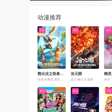
动漫推荐
7.0
4.0
8.0
更新至第52集
更新至第89集
熊出没之怪兽计划
沧元图
张伟,张秉君,谭笑,周子瑜,缪莹莹,李家耀,徐天一
孟川,柳七月,晏烬
内详
8.0
8.0
7.0