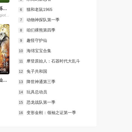
汪汪队之小砾与工程家族第三季
猫和老鼠1965
6
Alessandro Pugiotto,Leslie Adlam,拉克斯顿·汉斯贝克
动物神探队第一季
7
咱们裸熊第四季
8
趣怪守护仙
9
海绵宝宝合集
10
摩登原始人：石器时代大乱斗
11
50集
兔子共和国
12
霹雳天命之仙魔鏖锋
降世神通第三季
13
玩具总动员
14
恐龙战队第一季
15
变形金刚：领袖之证第一季
16