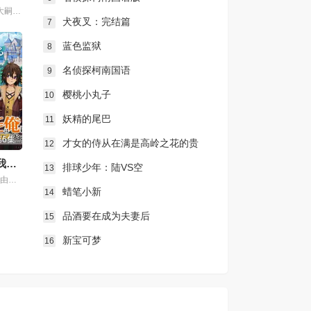
千贺光莉,梶田大嗣,关根明良,白石晴香,三石琴乃,小西克幸,松井惠理子
犬夜叉：完结篇
7
蓝色监狱
8
名侦探柯南国语
9
樱桃小丸子
10
妖精的尾巴
11
6集
才女的侍从在满是高岭之花的贵
12
『你们先走我断后』，于是10年后我成为了传说
族学校暗中照顾（毫无生活自理能力
排球少年：陆VS空
13
梶原岳人 , 石川由依 , 相良茉优 , 市道真央 , 小坂井祐莉绘 , 森川智之 , 小山刚志 , 丸冈和佳奈 , 照井悠希 , 宫咲明里 , 花井美春 , 木下铃奈
的）学院第一大小姐
蜡笔小新
14
品酒要在成为夫妻后
15
新宝可梦
16