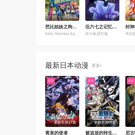
已完结
全10集
芭比姐妹之狗狗大冒险
伍六七之记忆碎片
封神
Kelly Sheridan,Kazumi Evans
何小疯,段艺璇
韦启
最新日本动漫
更多
6.0
8.0
4.0
更新至第17集
更新至第06集
黄泉的使者
被追放的转生重骑士用游戏知识开无双
尼古