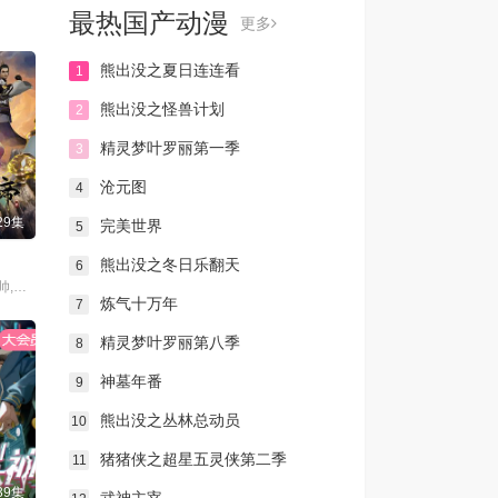
最热国产动漫
更多
熊出没之夏日连连看
1
熊出没之怪兽计划
2
精灵梦叶罗丽第一季
3
沧元图
4
29集
完美世界
5
熊出没之冬日乐翻天
6
溪林,郭懿骧,关帅,黄骥,季骜杰,钟巍,烈之流星,蘭雨馨,张妮,徐翔,Akira明,柳知萧
炼气十万年
7
精灵梦叶罗丽第八季
8
神墓年番
9
熊出没之丛林总动员
10
猪猪侠之超星五灵侠第二季
11
39集