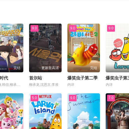
9.0
9.0
9.0
完结
更新至高清
完结
时代
首尔站
爆笑虫子第二季
爆笑虫子第
沈圭赫,韩信,柳承坤,黄长荣,Jae-heon Jeong,Ryu Seung-gone,Shim Kyu-hyuk,Nam Doh-hyeong,Sa Moon-young
柳承龙,沈恩京,李准
内详
内详
5.0
9.0
7.0