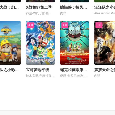
星球大战：幻境—第九个绝地武士
X战警97第二季
蝙蝠侠：披风战士第二季
乔治·布扎 , 雷·蔡斯 , 霍莉·周 , 卡尔·J·杜德 , 詹妮弗·黑尔 , JP·卡利亚赫 , 罗斯·马昆德 , 艾莉森·西莉-史密斯 , 马修·沃特森 , 伦诺·赞恩 , 迈克尔·约翰斯顿
内详
4.0
4.0
5.0
已完结
更新至第144集
完结
全1
汪汪队之小砾与工程家族第三季国语
宝可梦地平线
瑞克和莫蒂第九季
铃木实里,寺崎裕香,青山吉能,八代拓,大谷育江,林原惠美,山下大辉,浪川大辅,本渡枫,喜多村英梨,佐仓绫音,三宅健太,真堂圭,塾一久,田边幸辅,志田有彩,堀江瞬,古川慎
伊恩·卡多尼,哈利·贝尔登,萨拉·乔克,克里斯·帕内尔,斯宾瑟·格拉默
内详