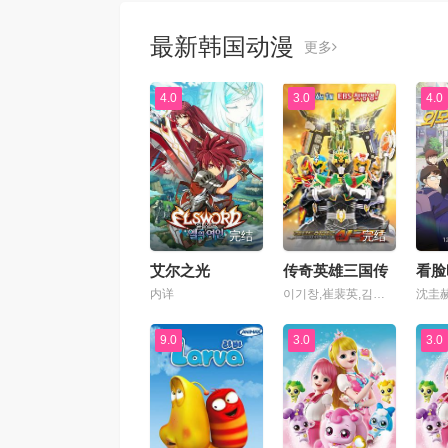
最新韩国动漫
更多
4.0
3.0
4.0
完结
完结
艾尔之光
传奇英雄三国传
看脸
内详
이기창,崔裴英,김산,임승준,한가림,김선웅,成民秀
9.0
3.0
3.0