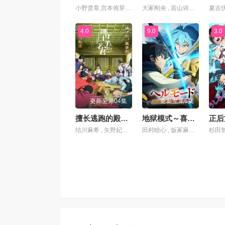
小野贤章,宫本侑芽,中村悠一,久野美咲,小山力也,本田贵子,岛袋美由利,诹访部顺一
大冢刚央 , 若山诗音 , 阿部菜摘子
4.0
9.0
3.0
更新至第04集
更新至第6集
擅长逃跑的殿下第二季
地狱模式～喜欢速通游戏的玩家在废设定异世界无双～第二季
正后
结川麻希 , 矢野妃菜喜 , 日野麻里 , 铃代纱弓 , 悠木碧 , 户谷菊之介 , 中村悠一 , 小西克幸
田村睦心 , 饭冢麻结 , 畠中祐 , 千本木彩花 , 石川英郎 , 大原沙耶香 , 小市真琴 , 杉田智和 , 千叶翔也 , 三宅麻理惠 , 大塚明夫 , 宫本崇弘 , 樱井孝宏