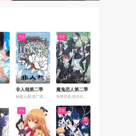
7.0
4.0
完结
全48集
全集
非人哉第二季
魔鬼恋人第二季
杨凝,山新,姜广涛,苏尚卿,佟心竹,宝木中阳,幽舞越山,叮当,图特哈蒙,阎么么,李兰陵,闫夜桥,常蓉珊,刘明月,叶知秋
末柄里恵,绿川光,梶裕贵,平川大辅,鸟海浩辅,小西克幸,近藤隆,樱井孝宏,木村良平,铃木达央,岸尾大辅,森川智之,森久保祥太郎
7.0
3.0