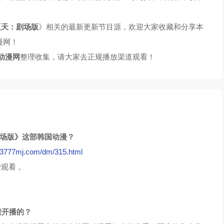
夏天：剧场版
》相关的最新更新节目源，欢迎大家收藏和分享本
漫网！
动漫网
整理收集，请大家去正规播放渠道观看！
剧场版》这部韩国动漫？
//3777mj.com/dm/315.html
费观看，
候开播的？