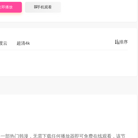
立即播放
手机观看
排序
度云
超清4k
是一部热门韩漫，无需下载任何播放器即可免费在线观看，该节