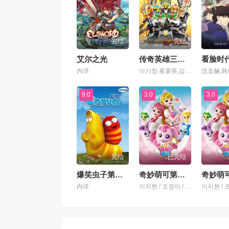
完结
完结
艾尔之光
传奇英雄三国传
看脸时
内详
이기창,崔裴英,김산,임승준,한가림,김선웅,成民秀
9.0
3.0
3.0
完结
已完结
爆笑虫子第一季
奇妙萌可第一季
内详
이지현 / 조경이 / 신용우 / 严相贤 / 장예나 / 이보희 / 김은아 / 김현욱 / 김명준