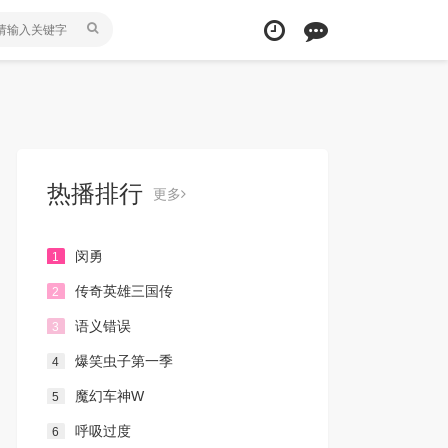
热播排行
更多
闵勇
1
传奇英雄三国传
2
语义错误
3
爆笑虫子第一季
4
魔幻车神W
5
呼吸过度
6