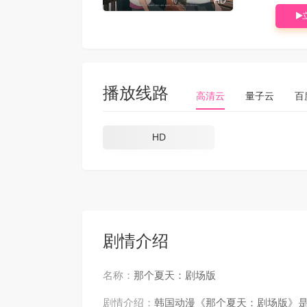
HD
播放线路
高清云
量子云
百
HD
剧情介绍
名称：
那个夏天：剧场版
剧情介绍：
韩国动漫《那个夏天：剧场版》