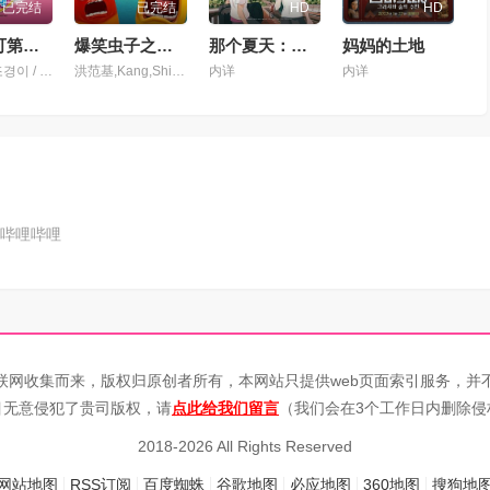
已完结
已完结
HD
HD
奇妙萌可第二季
爆笑虫子之冒险岛大电影
那个夏天：剧场版
妈妈的土地
이지현 / 조경이 / 신용우 / 严相贤 / 장예나 / 이보희 / 김은아 / 김현욱 / 김명준
洪范基,Kang,Shi,Hyun,Eddy,Lee
内详
内详
哔哩哔哩
联网收集而来，版权归原创者所有，本网站只提供web页面索引服务，并
目无意侵犯了贵司版权，请
点此给我们留言
（我们会在3个工作日内删除侵
2018-2026 All Rights Reserved
网站地图
RSS订阅
百度蜘蛛
谷歌地图
必应地图
360地图
搜狗地