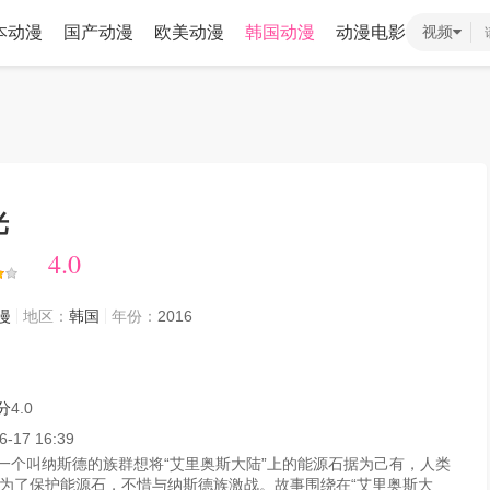
本动漫
国产动漫
欧美动漫
韩国动漫
动漫电影
视频
光
4.0
4.0
漫
地区：
韩国
年份：
2016
分
4.0
6-17 16:39
一个叫纳斯德的族群想将“艾里奥斯大陆”上的能源石据为己有，人类
为了保护能源石，不惜与纳斯德族激战。故事围绕在“艾里奥斯大