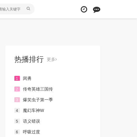
热播排行
更多
闵勇
1
传奇英雄三国传
2
爆笑虫子第一季
3
魔幻车神W
4
语义错误
5
呼吸过度
6