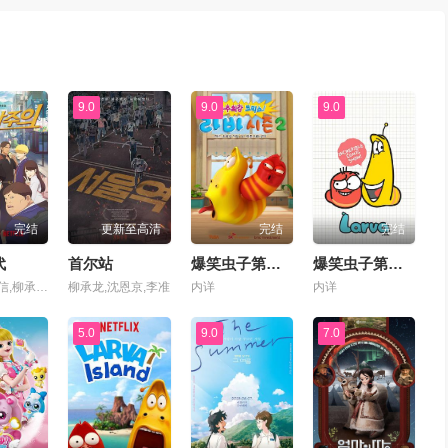
9.0
9.0
9.0
完结
更新至高清
完结
完结
代
首尔站
爆笑虫子第二季
爆笑虫子第三季
沈圭赫,韩信,柳承坤,黄长荣,Jae-heon Jeong,Ryu Seung-gone,Shim Kyu-hyuk,Nam Doh-hyeong,Sa Moon-young
柳承龙,沈恩京,李准
内详
内详
5.0
9.0
7.0