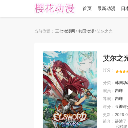
首页
最新动漫
日
当前位置：
三七动漫网
韩国动漫
艾尔之光
艾尔之
打分：
分类：
韩国动
演员：
内详
导演：
内详
评分：
豆瓣评
更新：
2026-0
简介：
讲述了
和精灵