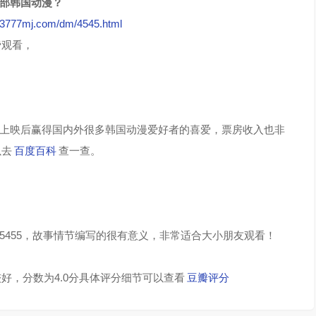
这部韩国动漫？
//3777mj.com/dm/4545.html
费观看，
？
上映后赢得国内外很多韩国动漫爱好者的喜爱，票房收入也非
以去
百度百科
查一查。
45455，故事情节编写的很有意义，非常适合大小朋友观看！
好，分数为4.0分具体评分细节可以查看
豆瓣评分