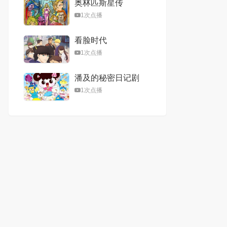
奥林匹斯星传
1次点播
看脸时代
1次点播
潘及的秘密日记剧
场版
1次点播