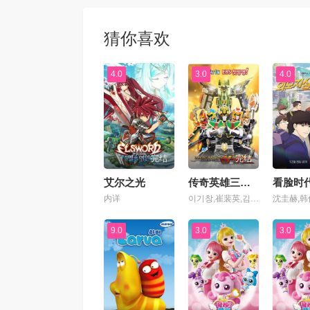
猜你喜欢
4.0
3.0
4.0
完结
完结
艾尔之光
传奇英雄三国传
看脸时
内详
이기창,崔裴英,김산,임승준,한가림,김선웅,成民秀
9.0
3.0
3.0