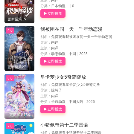
主演：
内详
分类：
日本动漫
0
立即播放
更新至第155集
我被困在同一天一千年动态漫
4.0
别名：
免费观看我被困在同一天一千年动态漫
导演：
内详
主演：
内详
分类：
动态动漫
中国
2025
立即播放
更新至第276集
星卡梦少女5奇迹绽放
8.0
别名：
免费观看星卡梦少女5奇迹绽放
导演：
陈韩子
主演：
内详
分类：
卡通动漫
中国大陆
2026
立即播放
更新至第15集
小猪佩奇第十二季国语
7.0
别名：
免费观看小猪佩奇第十二季国语