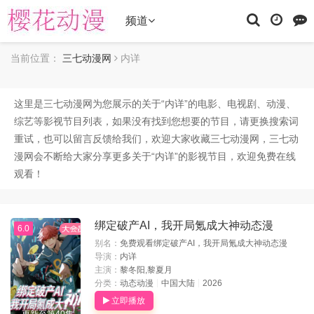
频道
当前位置：
三七动漫网
内详
这里是三七动漫网为您展示的关于“
内详
”的电影、电视剧、动漫、
综艺等影视节目列表，如果没有找到您想要的节目，请更换搜索词
重试，也可以留言反馈给我们，欢迎大家收藏三七动漫网，三七动
漫网会不断给大家分享更多关于“内详”的影视节目，欢迎免费在线
观看！
绑定破产AI，我开局氪成大神动态漫
6.0
别名：
免费观看绑定破产AI，我开局氪成大神动态漫
导演：
内详
主演：
黎冬阳,黎夏月
分类：
动态动漫
中国大陆
2026
立即播放