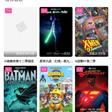
7.0
3.0
9.0
更新至第03集
完结
更新至第8集
小猪佩奇第十二季国语
星球大战：幻境—第九个绝地武士
X战警97第二季
4.0
6.0
5.0