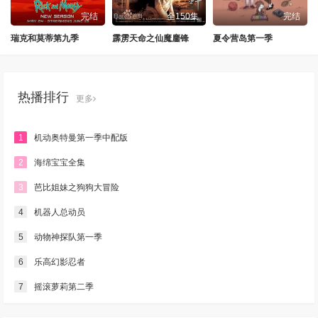
完结
全150集
完结
瑞克和莫蒂第九季
霹雳天命之仙魔鏖锋
夏令营岛第一季
热播排行
更多
1
机动奥特曼第一季中配版
2
海绵宝宝全集
3
芭比姐妹之狗狗大冒险
4
机器人总动员
5
动物神探队第一季
6
乐高幻影忍者
7
摇滚萝莉第二季