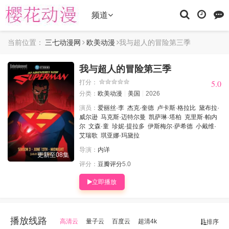
频道
当前位置：
三七动漫网
欧美动漫
我与超人的冒险第三季
我与超人的冒险第三季
0
5.0
打分：
分类：
欧美动漫
美国
2026
演员：
爱丽丝·李
杰克·奎德
卢卡斯·格拉比
黛布拉·
威尔逊
马克斯·迈特尔曼
凯萨琳·塔柏
克里斯·帕内
尔
文森·童
珍妮·提拉多
伊斯梅尔·萨希德
小戴维·
艾瑞歌
琪亚娜·玛黛拉
导演：
内详
更新至08集
评分：
豆瓣评分
5.0
立即播放
播放线路
高清云
量子云
百度云
超清4k
排序