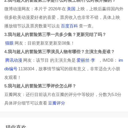
2.我与超人的冒险第三季是什么时候上映/什么时候开播的？
微博动漫网友：本片于 2026年在
美国
上映，上映后赢得国内外
很多欧美动漫爱好者的喜爱，票房收入也非常不错，具体上映
播放细节以及票房数量可以去
百度百科
查一查。
3.我与超人的冒险第三季一共多少集？更新完结了吗？
猫眼
网友：目前更新至更新至08集！
4.我与超人的冒险第三季演员人物有哪些？主演主角是谁？
腾讯动漫
网友：该节目 的主演主角是
爱丽丝·李
，IMDB：
im
db编号
1138304，故事情节编写的很有意义，非常适合大小朋
友观看！
5.我与超人的冒险第三季评价怎么样？
豆瓣网友：还行目前该片在豆瓣的评分中等较好，分数为5.0分
具体评分细节可以查看
豆瓣评分
猜你喜欢