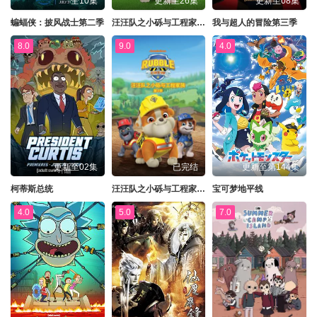
全10集
更新至26集
更新至08集
蝙蝠侠：披风战士第二季
汪汪队之小砾与工程家族第三季
我与超人的冒险第三季
8.0
9.0
4.0
更新至02集
已完结
更新至第144集
柯蒂斯总统
汪汪队之小砾与工程家族第三季国语
宝可梦地平线
4.0
5.0
7.0