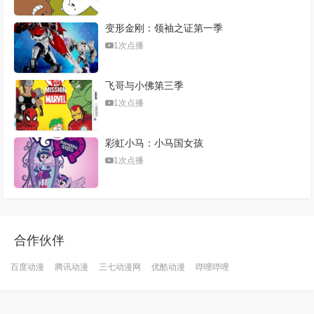
变形金刚：领袖之证第一季
1次点播
飞哥与小佛第三季
1次点播
彩虹小马：小马国女孩
1次点播
合作伙伴
百度动漫
腾讯动漫
三七动漫网
优酷动漫
哔哩哔哩