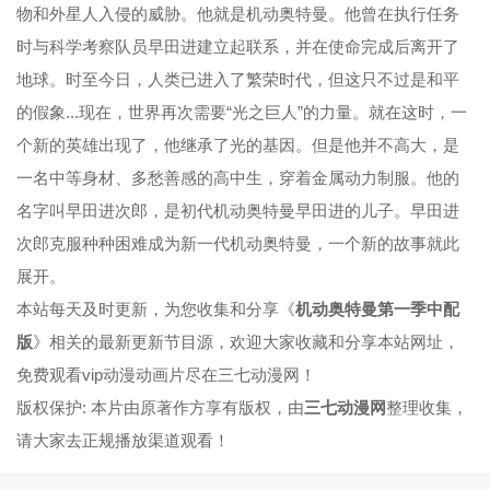
物和外星人入侵的威胁。他就是机动奥特曼。他曾在执行任务
时与科学考察队员早田进建立起联系，并在使命完成后离开了
地球。时至今日，人类已进入了繁荣时代，但这只不过是和平
的假象...现在，世界再次需要“光之巨人”的力量。就在这时，一
个新的英雄出现了，他继承了光的基因。但是他并不高大，是
一名中等身材、多愁善感的高中生，穿着金属动力制服。他的
名字叫早田进次郎，是初代机动奥特曼早田进的儿子。早田进
次郎克服种种困难成为新一代机动奥特曼，一个新的故事就此
展开。
本站每天及时更新，为您收集和分享《
机动奥特曼第一季中配
版
》相关的最新更新节目源，欢迎大家收藏和分享本站网址，
免费观看vip动漫动画片尽在三七动漫网！
版权保护: 本片由原著作方享有版权，由
三七动漫网
整理收集，
请大家去正规播放渠道观看！