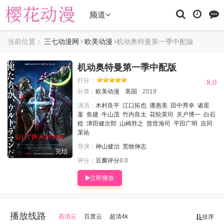
频道
当前位置：
三七动漫网
欧美动漫
机动奥特曼第一季中配版
机动奥特曼第一季中配版
8.0
8.0
打分：
分类：
欧美动漫
美国
2019
演员：
木村良平
江口拓也
潘惠美
田中秀幸
诸星
堇
鱼建
牛山茂
竹内良太
花轮英司
关户博一
白石
稔
津田健次郎
山崎胜之
曾世海司
平田广明
吉冈
茉祐
导演：
神山健治
荒牧伸志
完结
评分：
豆瓣评分
8.0
立即播放
播放线路
高清云
百度云
超清4k
排序