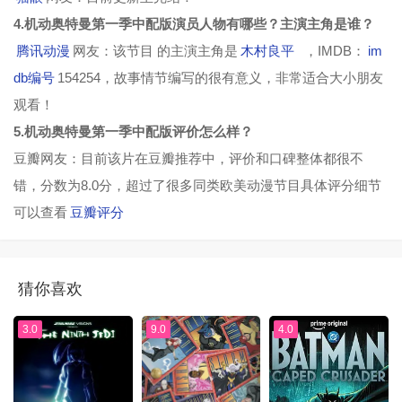
4.机动奥特曼第一季中配版演员人物有哪些？主演主角是谁？
腾讯动漫
网友：该节目 的主演主角是
木村良平
，IMDB：
im
db编号
154254，故事情节编写的很有意义，非常适合大小朋友
观看！
5.机动奥特曼第一季中配版评价怎么样？
豆瓣网友：目前该片在豆瓣推荐中，评价和口碑整体都很不
错，分数为8.0分，超过了很多同类欧美动漫节目具体评分细节
可以查看
豆瓣评分
猜你喜欢
3.0
9.0
4.0