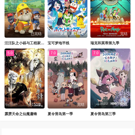
已完结
更新至第144集
完结
汪汪队之小砾与工程家族第三季国语
宝可梦地平线
瑞克和莫蒂第九季
5.0
7.0
7.0
全150集
完结
完结
霹雳天命之仙魔鏖锋
夏令营岛第一季
夏令营岛第三季