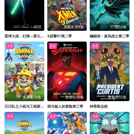
完结
更新至第8集
全10集
星球大战：幻境—第九个绝地武士
X战警97第二季
蝙蝠侠：披风战士第二季
6.0
5.0
8.0
更新至26集
更新至08集
更新至02集
汪汪队之小砾与工程家族第三季
我与超人的冒险第三季
柯蒂斯总统
9.0
4.0
4.0