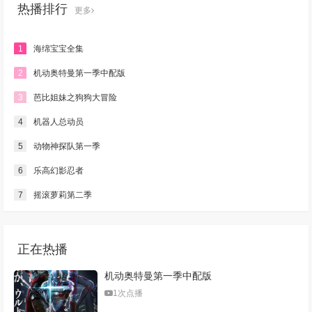
热播排行
更多
1
海绵宝宝全集
2
机动奥特曼第一季中配版
3
芭比姐妹之狗狗大冒险
4
机器人总动员
5
动物神探队第一季
6
乐高幻影忍者
7
摇滚萝莉第二季
正在热播
机动奥特曼第一季中配版
1次点播