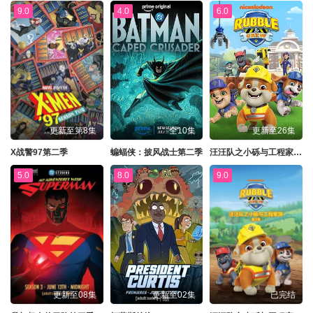
9.0
4.0
6.0
更新至第8集
全10集
更新至26集
X战警97第二季
蝙蝠侠：披风战士第二季
汪汪队之小砾与工程家族第三季
5.0
8.0
9.0
更新至08集
更新至02集
已完结