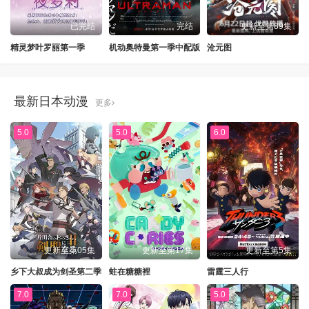
已完结
完结
更新至第89集
精灵梦叶罗丽第一季
机动奥特曼第一季中配版
沧元图
最新日本动漫
更多
5.0
5.0
6.0
更新至第05集
更新至第17集
更新至第5集
乡下大叔成为剑圣第二季
蛀在糖糖裡
雷霆三人行
7.0
7.0
5.0