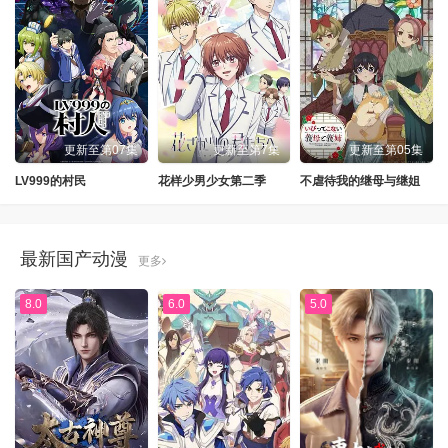
更新至第07集
更新至第7集
更新至第05集
LV999的村民
花样少男少女第二季
不虐待我的继母与继姐
最新国产动漫
更多
8.0
6.0
5.0