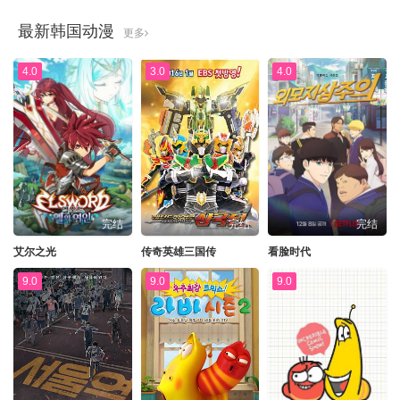
最新韩国动漫
更多
4.0
3.0
4.0
完结
完结
完结
艾尔之光
传奇英雄三国传
看脸时代
9.0
9.0
9.0