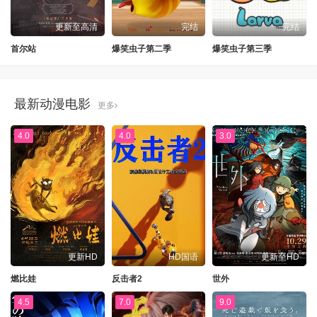
更新至高清
完结
完结
首尔站
爆笑虫子第二季
爆笑虫子第三季
最新动漫电影
更多
4.0
4.0
3.0
更新HD
HD国语
更新至HD
燃比娃
反击者2
世外
4.5
7.0
9.0