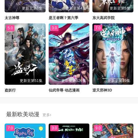
更新至第6集
更新至第4集
更新至第5集
太古神尊
是王者啊？第六季
东大高武学院
5.0
3.0
7.0
更新至第51集
更新至第526集
更新至第49集
盗妖行
仙武帝尊·动态漫画
逆天邪神3D
最新欧美动漫
更多
7.0
3.0
9.0