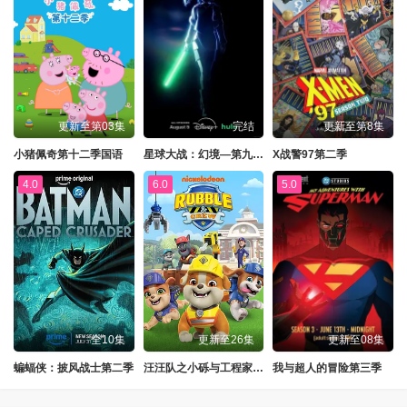
更新至第03集
完结
更新至第8集
小猪佩奇第十二季国语
星球大战：幻境—第九个绝地武士
X战警97第二季
4.0
6.0
5.0
全10集
更新至26集
更新至08集
蝙蝠侠：披风战士第二季
汪汪队之小砾与工程家族第三季
我与超人的冒险第三季