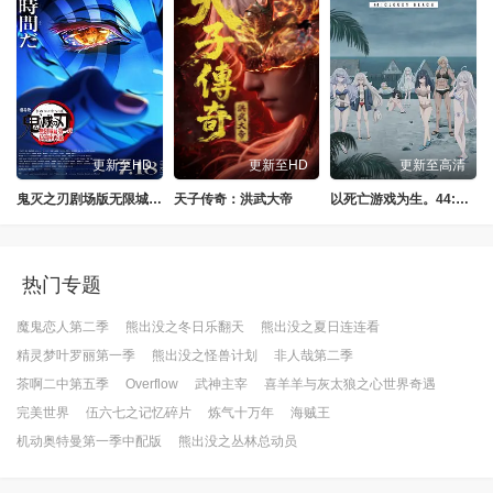
更新至HD
更新至HD
更新至高清
鬼灭之刃剧场版无限城篇第一章猗窝座再来
天子传奇：洪武大帝
以死亡游戏为生。44:CLOUDYBEACH
热门专题
魔鬼恋人第二季
熊出没之冬日乐翻天
熊出没之夏日连连看
精灵梦叶罗丽第一季
熊出没之怪兽计划
非人哉第二季
茶啊二中第五季
Overflow
武神主宰
喜羊羊与灰太狼之心世界奇遇
完美世界
伍六七之记忆碎片
炼气十万年
海贼王
机动奥特曼第一季中配版
熊出没之丛林总动员