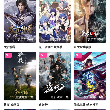
第121集
第122集
第123集
第124集
第125集
第126集
第127集
第128集
第129集
第130集
第131集
第132集
更新至第6集
更新至第4集
更新至第5集
第133集
第134集
第135集
第136集
太古神尊
是王者啊？第六季
东大高武学院
第137集
第138集
第139集
第140集
9.0
5.0
3.0
第141集
第142集
第143集
第144集
第145集
第146集
第147集
第148集
第149集
第150集
第151集
第152集
第153集
第154集
第155集
第156集
更新至第17集
更新至第51集
更新至第526集
第157集
第158集
第159集
第160集
将夜(动画版)
盗妖行
仙武帝尊·动态漫画