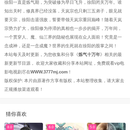
徐阳一直是炼气期，为突破修为早日飞升，徐阳闭关万年。谁
第77集
第78集
第79集
第80集
知出关时，修真界已经没落，天岚宗也只剩三五弟子，眼见就
要灭宗，徐阳击退强敌，誓要带领天岚宗重回巅峰！随着天岚
第81集
第82集
第83集
第84集
宗势力扩大，徐阳修为停滞的真相也一步步的揭开，万年间，
第85集
第86集
第87集
第88集
一个贯穿人、魔、仙三界的隐秘也展现在众人面前！究竟是一
第89集
第90集
第91集
第92集
念成神，还是一念成魔？世界的生死就在徐阳的股掌之间！
本站每天及时更新，为您收集和分享《
炼气十万年
》相关的最
第93集
第94集
第95集
第96集
新更新节目源， 欢迎大家收藏和分享本站网址，免费观看vip电
第97集
第98集
第99集
第100集
影电视剧尽在
WWW.3777mj.com
！
版权保护: 本片由原著作方享有版权，本站整理收集，请大家去
第101集
第102集
第103集
第104集
正规播放渠道观看！
第105集
第106集
第107集
第108集
第109集
第110集
第111集
第112集
猜你喜欢
第113集
第114集
第115集
第116集
8.0
6.0
5.0
第117集
第118集
第119集
第120集