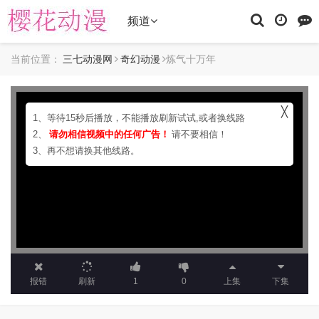
频道
当前位置：
三七动漫网
奇幻动漫
炼气十万年
╳
1、等待15秒后播放，不能播放刷新试试,或者换线路
2、
请勿相信视频中的任何广告！
请不要相信！
3、再不想请换其他线路。
报错
刷新
1
0
上集
下集