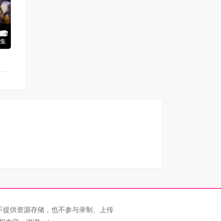
6集
袁铭喆,朱蓉蓉,夜渡于野,孙睿扬,王曼诗,周侗,夏觅尘,孙熹鹤,张胡子,唐策,李翰林,闫子蔚,胡正健,叙白,家明,康潇文,三羊,易湫,梅媛菲,凃雄飞,羊羽先生
不提供资源存储，也不参与录制、上传