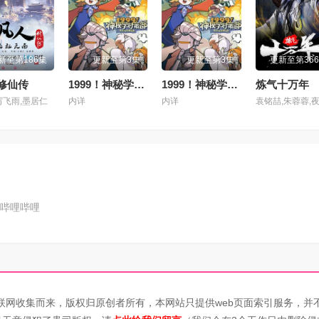
2集
第103集
第104集
新至第186集
更新至第3集
更新至第3集
更新至第36
6集
第107集
第108集
修仙传
1999！神秘学对策部国语
1999！神秘学对策部英语
炼气十万年
厉飞雨,墨居仁
内详
内详
0集
第111集
第112集
4集
第115集
第116集
8集
第119集
第120集
哔哩哔哩
2集
第123集
第124集
6集
第127集
第128集
0集
第131集
第132集
联网收集而来，版权归原创者所有，本网站只提供web页面索引服务，并