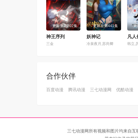
第101集
第10
更新至第202集
更新至第441集
更
第105集
第10
神王序列
妖神记
凡人
三金
冷泉夜月,苏尚卿
韩立,
第109集
第11
第113集
第11
合作伙伴
第117集
第11
百度动漫
腾讯动漫
三七动漫网
优酷动漫
第121集
第12
第125集
第12
第129集
第13
三七动漫网所有视频和图片均来自互