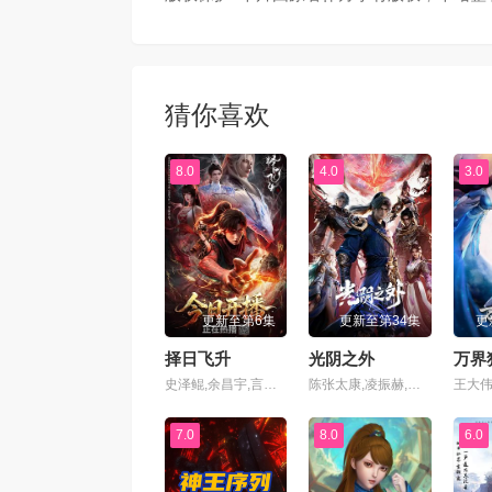
第69集
第70
第73集
第74
猜你喜欢
第77集
第78
8.0
4.0
3.0
第81集
第82
第85集
第86
更新至第6集
更新至第34集
更
第89集
第90
择日飞升
光阴之外
万界
史泽鲲,余昌宇,言浩,张惠霖,赵梦娇,张杰,邢子皓,卢力峰,刘北辰,高旭东,巴赫,张占坤,万舒心,刘思岑
陈张太康,凌振赫,玄耳,万舒心,刘思岑,拾酒,马悦文,白雨松,苏俣,徐徐,张思淼,魏子童,常文涛
第93集
第94
7.0
8.0
6.0
第97集
第98