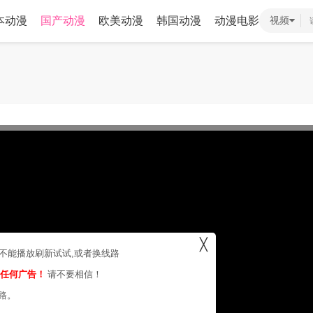
本动漫
国产动漫
欧美动漫
韩国动漫
动漫电影
视频
╳
，不能播放刷新试试,或者换线路
的任何广告！
请不要相信！
路。