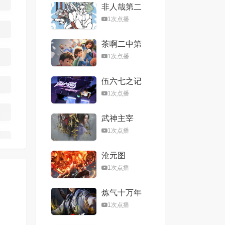
非人哉第二
季
1次点播
茶啊二中第
五季
1次点播
伍六七之记
忆碎片
1次点播
武神主宰
1次点播
沧元图
1次点播
炼气十万年
1次点播