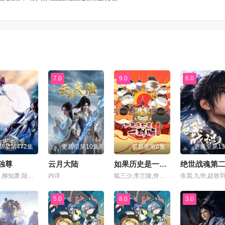
集
第71集
第72集
集
第75集
第76集
集
第79集
第80集
7.0
9.0
6.0
集
第83集
第84集
集
第87集
第88集
新至第472集
更新至第10集
更新至第6集
更新至第1
集
第91集
第92集
独尊
云月大陆
如果历史是一群喵第十三季
绝世战魂第
王大伟,柳知萧,陆敏悦,Minyue,Lu,黄骥,关帅,蘭雨馨,季骜杰,默伶,宴宁,徐翔,张妮,烈之流星,钟巍,Akira明,安志,kinsen,芥末
内详
狐三少,李兰陵,佟心竹,刘明月,叶知秋,阎么么,常蓉珊,李轻扬,闫夜桥
集
第95集
第96集
5.0
8.0
3.0
集
第99集
第100集