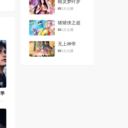
精灵梦叶罗
丽第八季
1次点播
猪猪侠之超
星五灵侠第
1次点播
二季
无上神帝
1次点播
3集
二季
依晨,九华,赵致羽,子兮,徐阿木,月半小铭,啸月,空目十一,宁冀荣,棒菜,朝闻,柳川鱼,背锅虫,墨不是,残月的枫影,子算,祈衍,孙九澳,小源,磊子,砂糖,粽子,景明