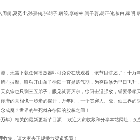
,周侗,夏觅尘,孙熹鹤,张胡子,唐策,李翰林,闫子蔚,胡正健,叙白,家明,
集
第39集
第40集
集
第43集
第44集
集
第47集
第48集
集
第51集
第52集
国漫，无需下载任何播放器即可免费在线观看，该节目讲述了：十万
，所向披靡。唯独开山弟子徐阳一直是炼气期，为突破修为早日飞升
集
第55集
第56集
，天岚宗也只剩三五弟子，眼见就要灭宗，徐阳击退强敌，誓要带领
为停滞的真相也一步步的揭开，万年间，一个贯穿人、魔、仙三界的
集
第59集
第60集
一念成魔？世界的生死就在徐阳的股掌之间！
集
第63集
第64集
十万年
》相关的最新更新节目源， 欢迎大家收藏和分享本站网址，免
集
第67集
第68集
整理收集，请大家去正规播放渠道观看！