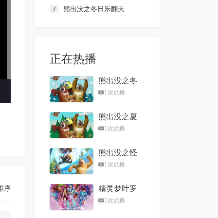
熊出没之冬日乐翻天
7
正在热播
熊出没之冬
日乐翻天
1次点播
熊出没之夏
日连连看
1次点播
熊出没之怪
兽计划
1次点播
排序
精灵梦叶罗
丽第一季
1次点播