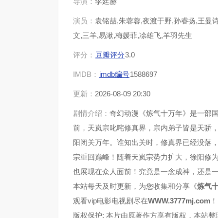
导演：
李廷赫
演员：
袁铭喆,朱蓉蓉,夜渡于野,孙睿扬,王曼诗
第37集
第38
文,三羊,易湫,梅媛菲,凃雄飞,羊羽先生
第41集
第42
评分：
豆瓣评分
3.0
IMDB：
imdb编号
1588697
第45集
第46
更新：
2026-08-09 20:30
第49集
第50
剧情介绍：
奇幻动漫《炼气十万年》是一部
前，天岚宗叱咤修真界，宗内弟子皆是天骄
第53集
第54
阳闭关万年。谁知出关时，修真界已经没落
宗重回巅峰！随着天岚宗势力扩大，徐阳修
第57集
第58
也展现在众人面前！究竟是一念成神，还是
第61集
第62
本站每天及时更新，为您收集和分享《
炼气
观看vip电影电视剧尽在
WWW.3777mj.com
！
第65集
第66
版权保护: 本片由原著作方享有版权，本站