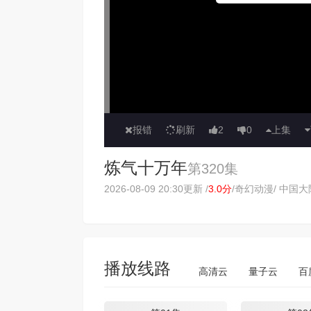
报错
刷新
2
0
上集
炼气十万年
第320集
2026-08-09 20:30更新 /
3.0分
/
奇幻动漫
/ 中国大陆
播放线路
高清云
量子云
百