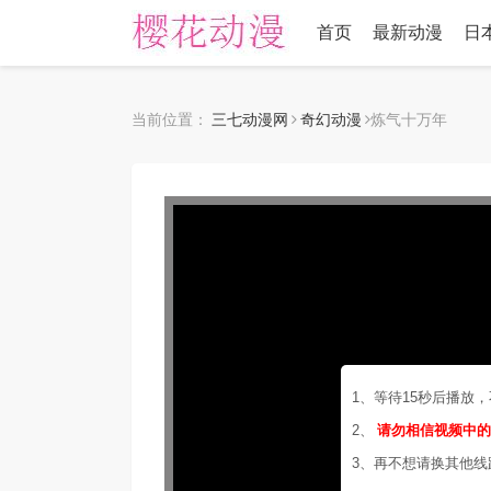
首页
最新动漫
日
当前位置：
三七动漫网
奇幻动漫
炼气十万年
1、等待15秒后播放
2、
请勿相信视频中
3、再不想请换其他线