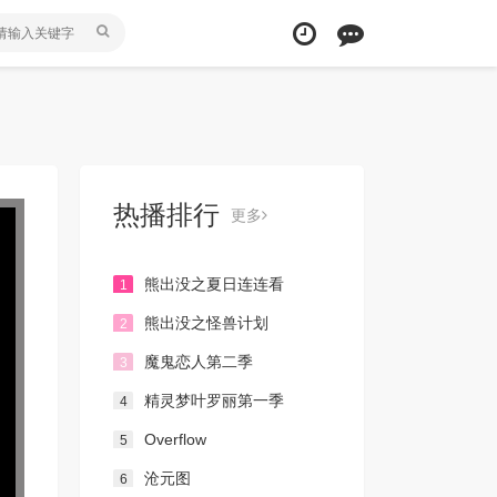
热播排行
更多
熊出没之夏日连连看
1
熊出没之怪兽计划
2
魔鬼恋人第二季
3
精灵梦叶罗丽第一季
4
Overflow
5
沧元图
6