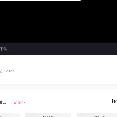
下集
 / 2023
度云
超清4k