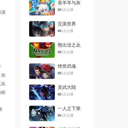
喜羊羊与灰
太狼之心世
1次点播
康潇
界奇遇
完美世界
1次点播
熊出没之丛
林总动员
1次点播
绝世武魂
年
1次点播
，徐
天岚
灵武大陆
隐秘
1次点播
一人之下第
费
六季
1次点播