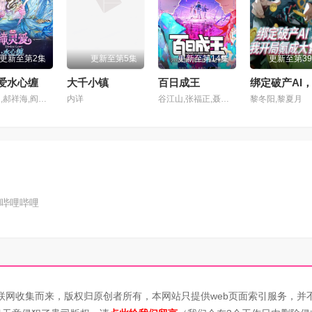
2集
第103集
第104集
更新至第2集
更新至第5集
更新至第14集
更新至第3
6集
第107集
第108集
爱水心缠
大千小镇
百日成王
魏茹晨,郝祥海,阎么么,陈张太康,关云月,楚越,闫夜桥,刘知否,林柏青,陆庚宜,图特哈蒙,金琪
内详
谷江山,张福正,聂曦映,李楠,姜贺,赵熠彤,若瑾
黎冬阳,黎夏月
0集
第111集
第112集
4集
第115集
第116集
8集
第119集
第120集
哔哩哔哩
2集
第123集
第124集
6集
第127集
第128集
0集
第131集
第132集
联网收集而来，版权归原创者所有，本网站只提供web页面索引服务，并