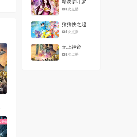
精灵梦叶罗
丽第八季
1次点播
猪猪侠之超
星五灵侠第
1次点播
二季
无上神帝
1次点播
9集
溪林,郭懿骧,关帅,黄骥,季骜杰,钟巍,烈之流星,蘭雨馨,张妮,徐翔,Akira明,柳知萧