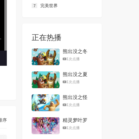
完美世界
7
正在热播
熊出没之冬
日乐翻天
1次点播
熊出没之夏
日连连看
1次点播
熊出没之怪
兽计划
1次点播
排序
精灵梦叶罗
丽第一季
1次点播