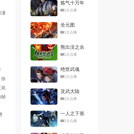
炼气十万年
1次点播
康潇
沧元图
1次点播
熊出没之丛
林总动员
1次点播
绝世武魂
年
1次点播
，徐
天岚
灵武大陆
隐秘
1次点播
一人之下第
费
六季
1次点播