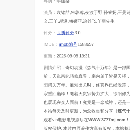
导演：
李廷赫
演员：
袁铭喆,朱蓉蓉,夜渡于野,孙睿扬,王曼诗
第37集
第38
文,三羊,易湫,梅媛菲,凃雄飞,羊羽先生
第41集
第42
评分：
豆瓣评分
3.0
IMDB：
imdb编号
1588697
第45集
第46
更新：
2026-08-08 18:31
第49集
第50
剧情介绍：
奇幻动漫《炼气十万年》是一部
前，天岚宗叱咤修真界，宗内弟子皆是天骄
第53集
第54
阳闭关万年。谁知出关时，修真界已经没落
宗重回巅峰！随着天岚宗势力扩大，徐阳修
第57集
第58
也展现在众人面前！究竟是一念成神，还是
第61集
第62
本站每天及时更新，为您收集和分享《
炼气
观看vip电影电视剧尽在
WWW.3777mj.com
！
第65集
第66
版权保护: 本片由原著作方享有版权，本站