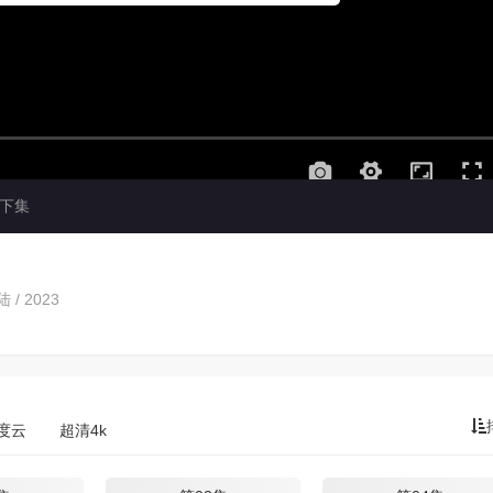
下集
 / 2023
度云
超清4k