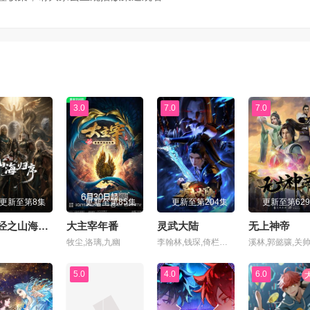
集
第71集
第72集
集
第75集
第76集
集
第79集
第80集
3.0
7.0
7.0
集
第83集
第84集
集
第87集
第88集
更新至第8集
更新至第85集
更新至第204集
更新至第62
集
第91集
第92集
山海经之山海归序
大主宰年番
灵武大陆
无上神帝
牧尘,洛璃,九幽
李翰林,钱琛,倚栏桡,张恩泽,赵熠彤,小浣,温溪,蔡娜,齐璇,李哎,麻雀,黄玮,阿福,杨昕燃
集
第95集
第96集
5.0
4.0
6.0
集
第99集
第100集