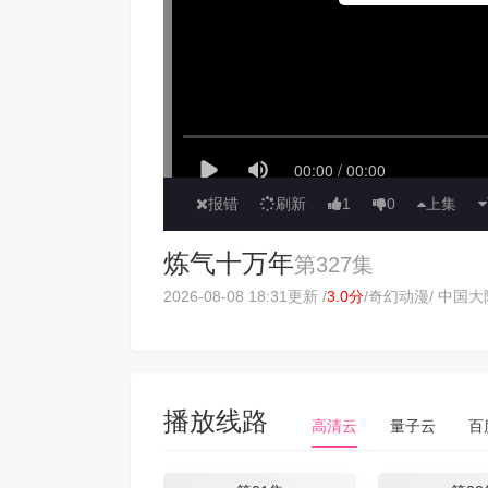
报错
刷新
1
0
上集
炼气十万年
第327集
2026-08-08 18:31更新 /
3.0分
/
奇幻动漫
/ 中国大陆
播放线路
高清云
量子云
百