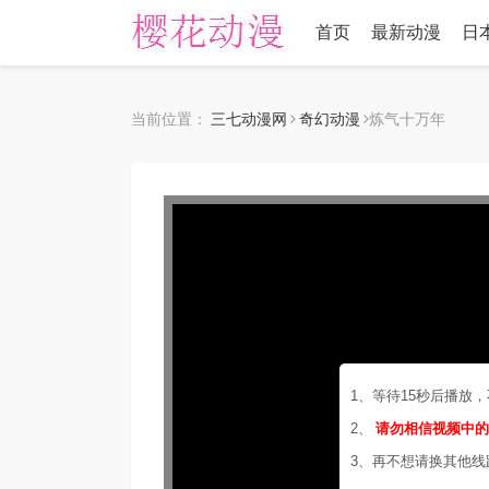
首页
最新动漫
日
当前位置：
三七动漫网
奇幻动漫
炼气十万年
1、等待15秒后播放
2、
请勿相信视频中
3、再不想请换其他线