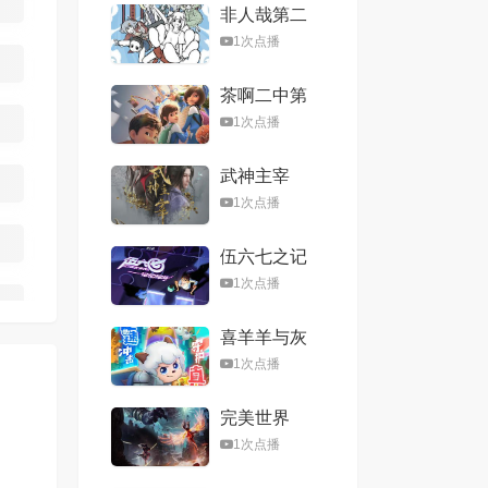
非人哉第二
季
1次点播
茶啊二中第
五季
1次点播
武神主宰
1次点播
伍六七之记
忆碎片
1次点播
喜羊羊与灰
太狼之心世
1次点播
界奇遇
完美世界
1次点播