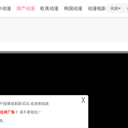
本动漫
国产动漫
欧美动漫
韩国动漫
动漫电影
视频
╳
，不能播放刷新试试,或者换线路
的任何广告！
请不要相信！
路。