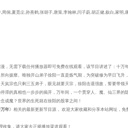
,周侗,夏觅尘,孙熹鹤,张胡子,唐策,李翰林,闫子蔚,胡正健,叙白,家明,
集
第39集
第40集
集
第43集
第44集
集
第47集
第48集
集
第51集
第52集
国漫，无需下载任何播放器即可免费在线观看，该节目讲述了：十万
，所向披靡。唯独开山弟子徐阳一直是炼气期，为突破修为早日飞升
集
第55集
第56集
，天岚宗也只剩三五弟子，眼见就要灭宗，徐阳击退强敌，誓要带领
为停滞的真相也一步步的揭开，万年间，一个贯穿人、魔、仙三界的
集
第59集
第60集
一念成魔？世界的生死就在徐阳的股掌之间！
集
第63集
第64集
十万年
》相关的最新更新节目源， 欢迎大家收藏和分享本站网址，免
集
第67集
第68集
整理收集，请大家去正规播放渠道观看！