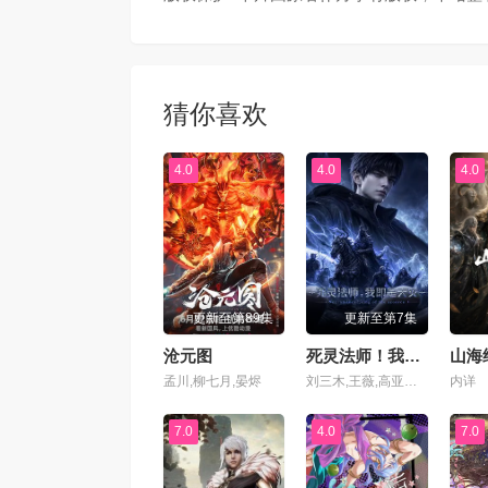
第69集
第70
第73集
第74
猜你喜欢
第77集
第78
4.0
4.0
4.0
第81集
第82
第85集
第86
更新至第89集
更新至第7集
第89集
第90
沧元图
死灵法师！我即是天灾动漫版
孟川,柳七月,晏烬
刘三木,王薇,高亚亚,夜叉,北炎,张恩泽,林帽帽
内详
第93集
第94
7.0
4.0
7.0
第97集
第98