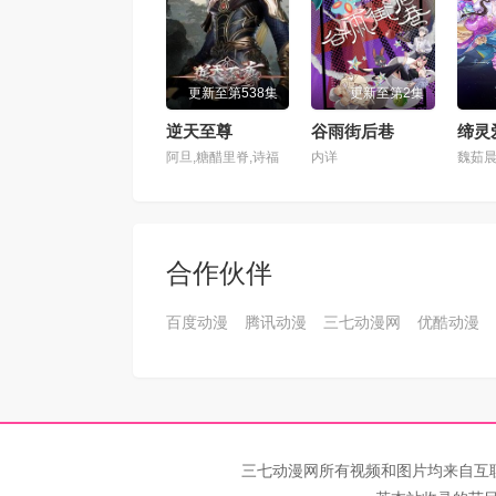
第101集
第10
更新至第538集
更新至第2集
第105集
第10
逆天至尊
谷雨街后巷
缔灵
阿旦,糖醋里脊,诗福
内详
第109集
第11
第113集
第11
合作伙伴
第117集
第11
百度动漫
腾讯动漫
三七动漫网
优酷动漫
第121集
第12
第125集
第12
第129集
第13
三七动漫网所有视频和图片均来自互