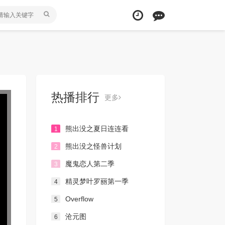
热播排行
更多
熊出没之夏日连连看
1
熊出没之怪兽计划
2
魔鬼恋人第二季
3
精灵梦叶罗丽第一季
4
Overflow
5
沧元图
6