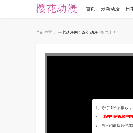
首页
最新动漫
日
当前位置：
三七动漫网
奇幻动漫
炼气十万年
1、等待15秒后播放
2、
请勿相信视频中
3、再不想请换其他线