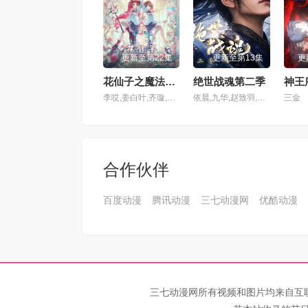
第101集
第10
更新至第22集
更新至第13集
更
第105集
第10
花仙子之魔法香对论
绝世战魂第二季
神王
李哎,姜白叶,齐璇,马斑马,江时暖,颜辉,叮当,司小幽,江月,萧秋子,黎筱濛,戈昕宇,黄玮,小连杀,任景行,刘渕,李沈倩,张啸雨,崔轶辰,王辅平,吴童,斯诺,王世旸
依晨,九华,赵致羽,子兮,徐阿木,月半小铭,啸月,空目十一,宁冀荣,棒菜,朝闻,柳川鱼,背锅虫,墨不是,残月的枫影,子算,祈衍,孙九澳,小源,磊子,砂糖,粽子,景明
三金
第109集
第11
第113集
第11
合作伙伴
第117集
第11
百度动漫
腾讯动漫
三七动漫网
优酷动漫
第121集
第12
第125集
第12
第129集
第13
三七动漫网所有视频和图片均来自互