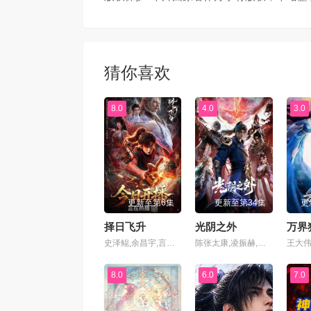
第69集
第70
第73集
第74
猜你喜欢
第77集
第78
8.0
4.0
3.0
第81集
第82
第85集
第86
更新至第6集
更新至第34集
更
第89集
第90
择日飞升
光阴之外
万界
史泽鲲,余昌宇,言浩,张惠霖,赵梦娇,张杰,邢子皓,卢力峰,刘北辰,高旭东,巴赫,张占坤,万舒心,刘思岑
陈张太康,凌振赫,玄耳,万舒心,刘思岑,拾酒,马悦文,白雨松,苏俣,徐徐,张思淼,魏子童,常文涛
第93集
第94
8.0
6.0
7.0
第97集
第98