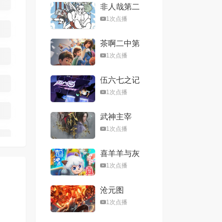
非人哉第二
季
1次点播
茶啊二中第
五季
1次点播
伍六七之记
忆碎片
1次点播
武神主宰
1次点播
喜羊羊与灰
太狼之心世
1次点播
界奇遇
沧元图
1次点播