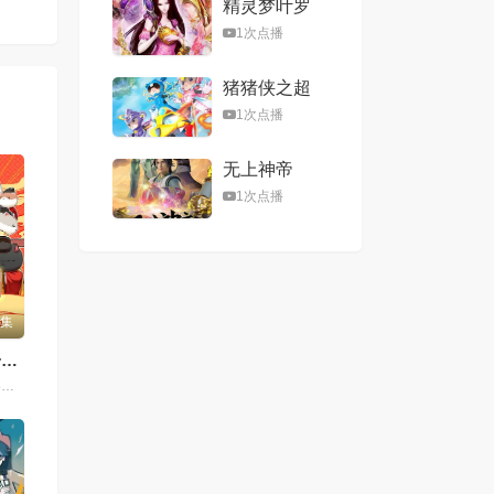
精灵梦叶罗
丽第八季
1次点播
猪猪侠之超
星五灵侠第
1次点播
二季
无上神帝
1次点播
6集
如果历史是一群喵第十三季
狐三少,李兰陵,佟心竹,刘明月,叶知秋,阎么么,常蓉珊,李轻扬,闫夜桥