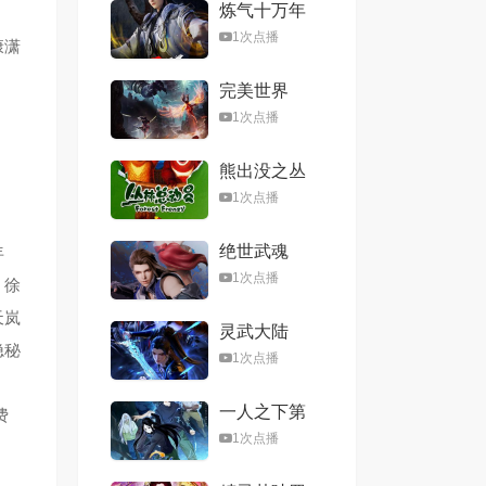
炼气十万年
1次点播
康潇
完美世界
1次点播
熊出没之丛
林总动员
1次点播
绝世武魂
年
1次点播
，徐
天岚
灵武大陆
隐秘
1次点播
一人之下第
费
六季
1次点播