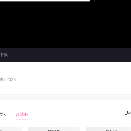
下集
 / 2023
度云
超清4k