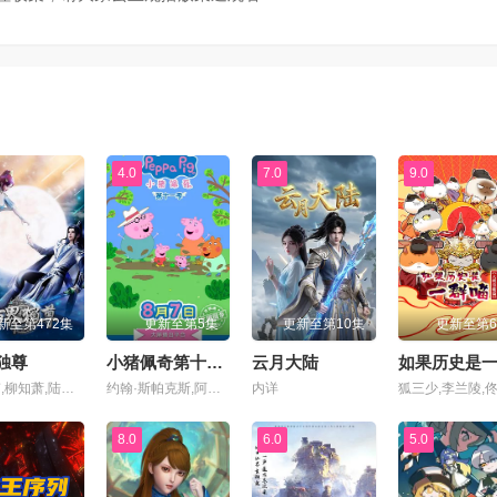
集
第71集
第72集
集
第75集
第76集
集
第79集
第80集
4.0
7.0
9.0
集
第83集
第84集
集
第87集
第88集
新至第472集
更新至第5集
更新至第10集
更新至第
集
第91集
第92集
独尊
小猪佩奇第十二季
云月大陆
王大伟,柳知萧,陆敏悦,Minyue,Lu,黄骥,关帅,蘭雨馨,季骜杰,默伶,宴宁,徐翔,张妮,烈之流星,钟巍,Akira明,安志,kinsen,芥末
约翰·斯帕克斯,阿梅丽·碧·史密斯,理查德·赖丁斯,莫温娜·班克斯,Kira Monteith,Alice May
内详
集
第95集
第96集
8.0
6.0
5.0
集
第99集
第100集