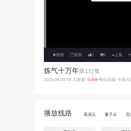
报错
刷新
1
0
上集
炼气十万年
第172集
2026-08-09 00:31更新 /
3.0分
/
奇幻动漫
/ 中国大陆
播放线路
高清云
量子云
百