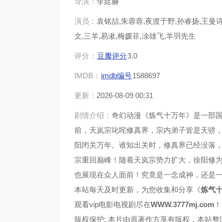
导演：
李廷赫
演员：
袁铭喆,朱蓉蓉,夜渡于野,孙睿扬,王曼诗
第37集
第38
文,三羊,易湫,梅媛菲,凃雄飞,羊羽先生
第41集
第42
评分：
豆瓣评分
3.0
IMDB：
imdb编号
1588697
第45集
第46
更新：
2026-08-09 00:31
第49集
第50
剧情介绍：
奇幻动漫《炼气十万年》是一部
前，天岚宗叱咤修真界，宗内弟子皆是天骄
第53集
第54
阳闭关万年。谁知出关时，修真界已经没落
宗重回巅峰！随着天岚宗势力扩大，徐阳修
第57集
第58
也展现在众人面前！究竟是一念成神，还是
第61集
第62
本站每天及时更新，为您收集和分享《
炼气
观看vip电影电视剧尽在
WWW.3777mj.com
！
第65集
第66
版权保护: 本片由原著作方享有版权，本站