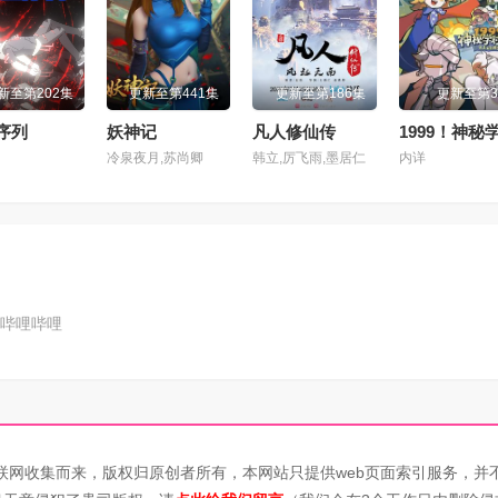
2集
第103集
第104集
新至第202集
更新至第441集
更新至第186集
更新至第
6集
第107集
第108集
序列
妖神记
凡人修仙传
冷泉夜月,苏尚卿
韩立,厉飞雨,墨居仁
内详
0集
第111集
第112集
4集
第115集
第116集
8集
第119集
第120集
哔哩哔哩
2集
第123集
第124集
6集
第127集
第128集
0集
第131集
第132集
联网收集而来，版权归原创者所有，本网站只提供web页面索引服务，并