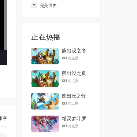
完美世界
7
正在热播
熊出没之冬
日乐翻天
1次点播
熊出没之夏
日连连看
1次点播
熊出没之怪
兽计划
1次点播
排序
精灵梦叶罗
丽第一季
1次点播