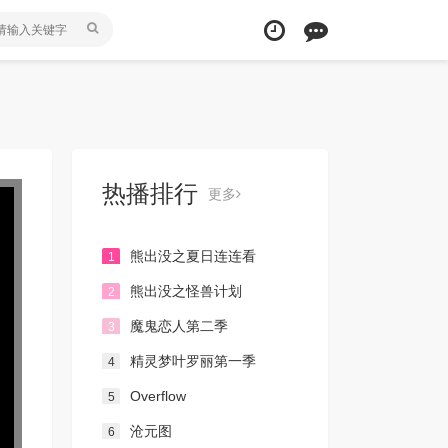
热播排行
更多
熊出没之夏日连连看
1
熊出没之怪兽计划
2
魔鬼恋人第二季
3
精灵梦叶罗丽第一季
4
Overflow
5
沧元图
6