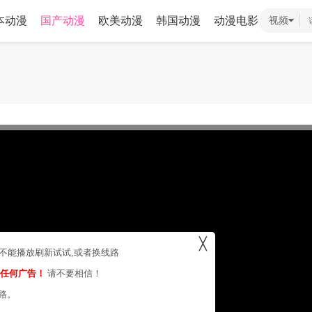
本动漫
国产动漫
欧美动漫
韩国动漫
动漫电影
视频
╳
，不能播放刷新试试,或者换线路
的任何广告！
请不要相信！
路。