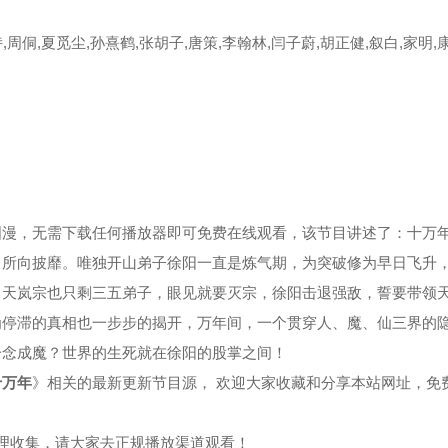
,周侗,夏觅尘,孙熹鹤,张胡子,唐策,李翰林,闫子蔚,胡正健,叙白,家明,
集
第39集
第40集
集
第43集
第44集
集
第47集
第48集
集
第51集
第52集
国漫，无需下载任何播放器即可免费在线观看，该节目讲述了：十万
，所向披靡。唯独开山弟子徐阳一直是炼气期，为突破修为早日飞升
集
第55集
第56集
，天岚宗也只剩三五弟子，眼见就要灭宗，徐阳击退强敌，誓要带领
为停滞的真相也一步步的揭开，万年间，一个贯穿人、魔、仙三界的
集
第59集
第60集
一念成魔？世界的生死就在徐阳的股掌之间！
集
第63集
第64集
十万年
》相关的最新更新节目源， 欢迎大家收藏和分享本站网址，免
集
第67集
第68集
整理收集，请大家去正规播放渠道观看！