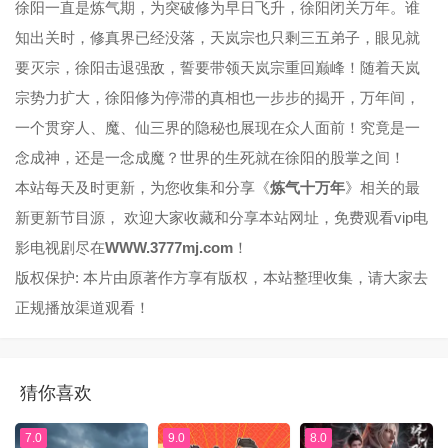
徐阳一直是炼气期，为突破修为早日飞升，徐阳闭关万年。谁
第77集
第78集
第79集
第80集
知出关时，修真界已经没落，天岚宗也只剩三五弟子，眼见就
要灭宗，徐阳击退强敌，誓要带领天岚宗重回巅峰！随着天岚
第81集
第82集
第83集
第84集
宗势力扩大，徐阳修为停滞的真相也一步步的揭开，万年间，
第85集
第86集
第87集
第88集
一个贯穿人、魔、仙三界的隐秘也展现在众人面前！究竟是一
第89集
第90集
第91集
第92集
念成神，还是一念成魔？世界的生死就在徐阳的股掌之间！
本站每天及时更新，为您收集和分享《
炼气十万年
》相关的最
第93集
第94集
第95集
第96集
新更新节目源， 欢迎大家收藏和分享本站网址，免费观看vip电
第97集
第98集
第99集
第100集
影电视剧尽在
WWW.3777mj.com
！
版权保护: 本片由原著作方享有版权，本站整理收集，请大家去
第101集
第102集
第103集
第104集
正规播放渠道观看！
第105集
第106集
第107集
第108集
第109集
第110集
第111集
第112集
猜你喜欢
第113集
第114集
第115集
第116集
7.0
9.0
8.0
第117集
第118集
第119集
第120集