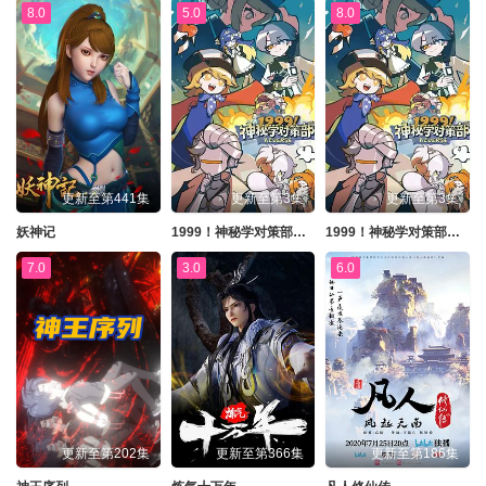
8.0
5.0
8.0
第161集
第162集
第163集
第164集
第165集
第166集
第167集
第168集
第169集
第170集
第171集
第172集
第173集
第174集
第175集
第176集
第177集
第178集
第179集
第180集
更新至第441集
更新至第3集
更新至第3集
妖神记
1999！神秘学对策部国语
1999！神秘学对策部英语
第181集
第182集
第183集
第184集
7.0
3.0
6.0
第185集
第186集
第187集
第188集
第189集
第190集
第191集
第192集
第193集
第194集
第195集
第196集
第197集
第198集
第199集
第200集
更新至第202集
更新至第366集
更新至第186集
第201集
第202集
第203集
第204集