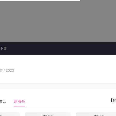
下集
 / 2023
度云
超清4k