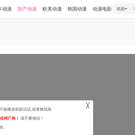
本动漫
国产动漫
欧美动漫
韩国动漫
动漫电影
视频
╳
，不能播放刷新试试,或者换线路
的任何广告！
请不要相信！
路。