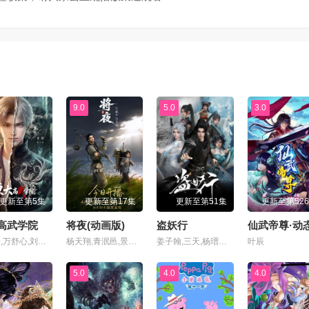
集
第71集
第72集
集
第75集
第76集
集
第79集
第80集
9.0
5.0
3.0
集
第83集
第84集
集
第87集
第88集
更新至第5集
更新至第17集
更新至第51集
更新至第52
集
第91集
第92集
高武学院
将夜(动画版)
盗妖行
云惟一,万舒心,刘琮,张惠霖,李铮,李兰陵,心念,韩祺,常文涛,浮梦若薇,崔郅昊,青琳昊,杨磊,王广龙,弋凡,王婧儿,胡亚捷,黄嘉炜,胡霖,赵俊凌,贺文潇
杨天翔,青泯邑,景向谁依,魏超,贺文潇
姜子翰,三天,杨瑨晗,毕莹超,阿沁,冯泽锐,唐策,闫子蔚,阮伊菲,刘李桥,家明,康潇文
叶辰
集
第95集
第96集
5.0
4.0
4.0
集
第99集
第100集