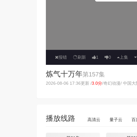
报错
刷新
1
0
上集
炼气十万年
第157集
2026-08-06 17:36更新 /
3.0分
/
奇幻动漫
/ 中国大陆
播放线路
高清云
量子云
百