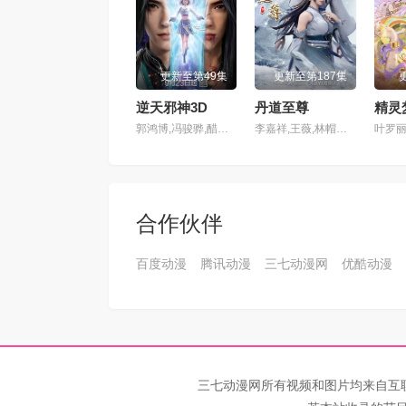
第101集
第10
更新至第49集
更新至第187集
第105集
第10
逆天邪神3D
丹道至尊
郭鸿博,冯骏骅,醋醋,筱筝,Xiaozheng,富贵,沈达威,不一,谢添天
李嘉祥,王薇,林帽帽,关帅,万纯,傅晨阳,赵欣,舒雷,杨塑坤
第109集
第11
第113集
第11
合作伙伴
第117集
第11
百度动漫
腾讯动漫
三七动漫网
优酷动漫
第121集
第12
第125集
第12
第129集
第13
三七动漫网所有视频和图片均来自互