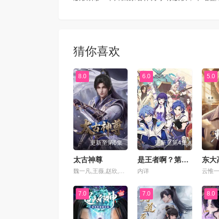
第69集
第70
第73集
第74
猜你喜欢
第77集
第78
8.0
6.0
5.0
第81集
第82
第85集
第86
更新至第6集
更新至第4集
第89集
第90
太古神尊
是王者啊？第六季
东大
魏一凡,王薇,赵欣,六点点,张恩泽,夜叉,北炎,林帽帽,温馨
内详
第93集
第94
7.0
7.0
8.0
第97集
第98