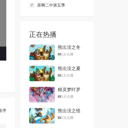
茶啊二中第五季
7
正在热播
熊出没之冬
日乐翻天
1次点播
熊出没之夏
日连连看
1次点播
精灵梦叶罗
丽第一季
1次点播
排序
熊出没之怪
兽计划
1次点播