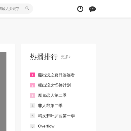
热播排行
更多
熊出没之夏日连连看
1
熊出没之怪兽计划
2
魔鬼恋人第二季
3
非人哉第二季
4
精灵梦叶罗丽第一季
5
Overflow
6