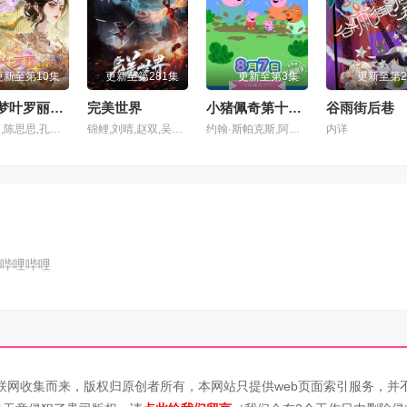
2集
第103集
第104集
更新至第10集
更新至第281集
更新至第3集
更新至第
6集
第107集
第108集
精灵梦叶罗丽第十一季（下）
完美世界
小猪佩奇第十二季
谷雨街后巷
叶罗丽,陈思思,孔雀,舒言,茉莉,建鹏,亮彩,齐娜,菲灵,辛灵,冰公主,水王子
锦鲤,刘晴,赵双,吴楚越,阎么么,宣晓鸣
约翰·斯帕克斯,阿梅丽·碧·史密斯,理查德·赖丁斯,莫温娜·班克斯,Kira Monteith,Alice May
内详
0集
第111集
第112集
4集
第115集
第116集
8集
第119集
第120集
哔哩哔哩
2集
第123集
第124集
6集
第127集
第128集
0集
第131集
第132集
联网收集而来，版权归原创者所有，本网站只提供web页面索引服务，并