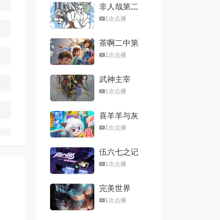
非人哉第二
季
1次点播
茶啊二中第
五季
1次点播
武神主宰
1次点播
喜羊羊与灰
太狼之心世
1次点播
界奇遇
伍六七之记
忆碎片
1次点播
完美世界
1次点播