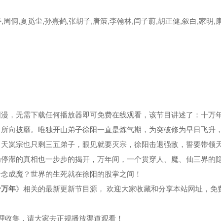
,周侗,夏觅尘,孙熹鹤,张胡子,唐策,李翰林,闫子蔚,胡正健,叙白,家明,
集
第39集
第40集
集
第43集
第44集
集
第47集
第48集
集
第51集
第52集
国漫，无需下载任何播放器即可免费在线观看，该节目讲述了：十万
，所向披靡。唯独开山弟子徐阳一直是炼气期，为突破修为早日飞升
集
第55集
第56集
，天岚宗也只剩三五弟子，眼见就要灭宗，徐阳击退强敌，誓要带领
为停滞的真相也一步步的揭开，万年间，一个贯穿人、魔、仙三界的
集
第59集
第60集
一念成魔？世界的生死就在徐阳的股掌之间！
集
第63集
第64集
十万年
》相关的最新更新节目源， 欢迎大家收藏和分享本站网址，免
集
第67集
第68集
整理收集，请大家去正规播放渠道观看！