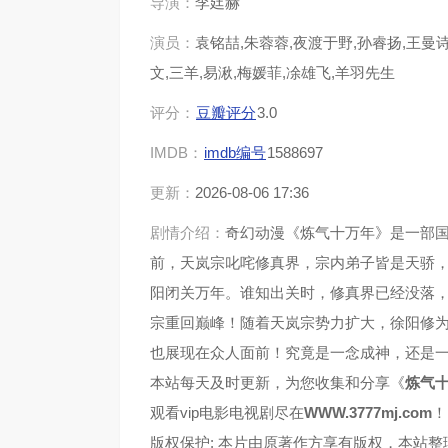
导演：
李廷赫
演员：
袁铭喆,朱蓉蓉,夜渡于野,孙睿扬,王曼诗
第37集
第38
文,三羊,易湫,梅媛菲,凃雄飞,羊羽先生
第41集
第42
评分：
豆瓣评分
3.0
IMDB：
imdb编号
1588697
第45集
第46
更新：
2026-08-06 17:36
第49集
第50
剧情介绍：
奇幻动漫《炼气十万年》是一部
前，天岚宗叱咤修真界，宗内弟子皆是天骄
第53集
第54
阳闭关万年。谁知出关时，修真界已经没落
宗重回巅峰！随着天岚宗势力扩大，徐阳修
第57集
第58
也展现在众人面前！究竟是一念成神，还是
第61集
第62
本站每天及时更新，为您收集和分享《
炼气
观看vip电影电视剧尽在
WWW.3777mj.com
！
第65集
第66
版权保护: 本片由原著作方享有版权，本站