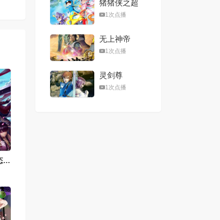
猪猪侠之超
星五灵侠第
1次点播
二季
无上神帝
1次点播
灵剑尊
1次点播
6集
仙武帝尊·动态漫画