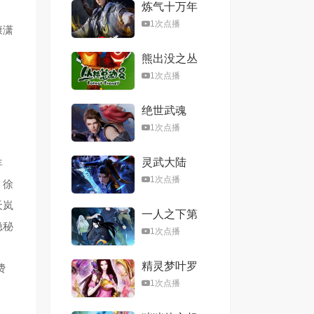
炼气十万年
1次点播
康潇
熊出没之丛
林总动员
1次点播
绝世武魂
1次点播
灵武大陆
年
1次点播
，徐
天岚
一人之下第
隐秘
六季
1次点播
精灵梦叶罗
费
丽第八季
1次点播