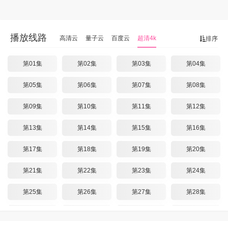
播放线路
高清云
量子云
百度云
超清4k
排序
第01集
第02集
第03集
第04集
第05集
第06集
第07集
第08集
第09集
第10集
第11集
第12集
第13集
第14集
第15集
第16集
第17集
第18集
第19集
第20集
第21集
第22集
第23集
第24集
第25集
第26集
第27集
第28集
第29集
第30集
第31集
第32集