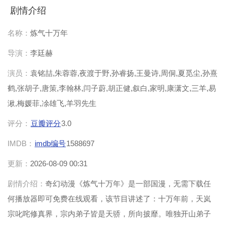
第33集
第34集
第35集
第36集
剧情介绍
第37集
第38集
第39集
第40集
名称：
炼气十万年
第41集
第42集
第43集
第44集
导演：
李廷赫
第45集
第46集
第47集
第48集
演员：
袁铭喆,朱蓉蓉,夜渡于野,孙睿扬,王曼诗,周侗,夏觅尘,孙熹
鹤,张胡子,唐策,李翰林,闫子蔚,胡正健,叙白,家明,康潇文,三羊,易
第49集
第50集
第51集
第52集
湫,梅媛菲,凃雄飞,羊羽先生
第53集
第54集
第55集
第56集
评分：
豆瓣评分
3.0
第57集
第58集
第59集
第60集
IMDB：
imdb编号
1588697
第61集
第62集
第63集
第64集
更新：
2026-08-09 00:31
第65集
第66集
第67集
第68集
剧情介绍：
奇幻动漫《炼气十万年》是一部国漫，无需下载任
第69集
第70集
第71集
第72集
何播放器即可免费在线观看，该节目讲述了：十万年前，天岚
宗叱咤修真界，宗内弟子皆是天骄，所向披靡。唯独开山弟子
第73集
第74集
第75集
第76集