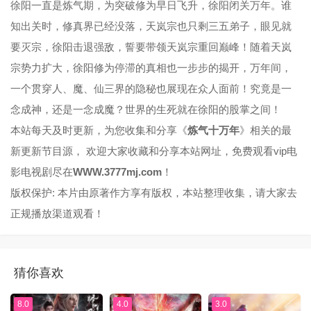
徐阳一直是炼气期，为突破修为早日飞升，徐阳闭关万年。谁
第77集
第78集
第79集
第80集
知出关时，修真界已经没落，天岚宗也只剩三五弟子，眼见就
要灭宗，徐阳击退强敌，誓要带领天岚宗重回巅峰！随着天岚
第81集
第82集
第83集
第84集
宗势力扩大，徐阳修为停滞的真相也一步步的揭开，万年间，
第85集
第86集
第87集
第88集
一个贯穿人、魔、仙三界的隐秘也展现在众人面前！究竟是一
第89集
第90集
第91集
第92集
念成神，还是一念成魔？世界的生死就在徐阳的股掌之间！
本站每天及时更新，为您收集和分享《
炼气十万年
》相关的最
第93集
第94集
第95集
第96集
新更新节目源， 欢迎大家收藏和分享本站网址，免费观看vip电
第97集
第98集
第99集
第100集
影电视剧尽在
WWW.3777mj.com
！
版权保护: 本片由原著作方享有版权，本站整理收集，请大家去
第101集
第102集
第103集
第104集
正规播放渠道观看！
第105集
第106集
第107集
第108集
第109集
第110集
第111集
第112集
猜你喜欢
第113集
第114集
第115集
第116集
8.0
4.0
3.0
第117集
第118集
第119集
第120集