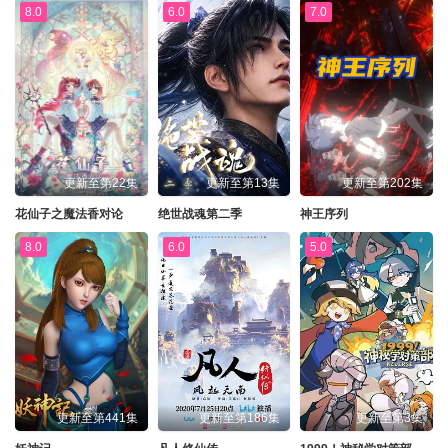
8.0
6.0
7.0
第161集
第162集
第163集
第164集
第165集
第166集
第167集
第168集
第169集
第170集
第171集
第172集
第173集
第174集
第175集
第176集
第177集
第178集
第179集
第180集
更新至第22集
更新至第13集
更新至第202集
花仙子之魔法香对论
绝世战魂第二季
神王序列
第181集
第182集
第183集
第184集
8.0
6.0
5.0
第185集
第186集
第187集
第188集
第189集
第190集
第191集
第192集
第193集
第194集
第195集
第196集
第197集
第198集
第199集
第200集
更新至第441集
更新至第186集
更新至第3集
第201集
第202集
第203集
第204集