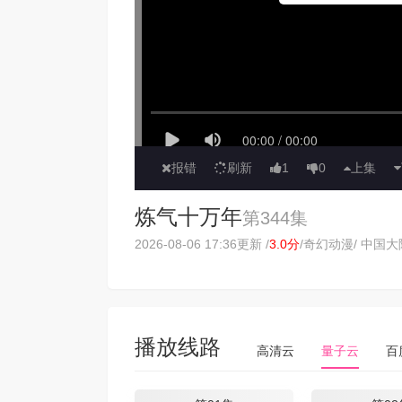
报错
刷新
1
0
上集
炼气十万年
第344集
2026-08-06 17:36更新 /
3.0分
/
奇幻动漫
/ 中国大陆
播放线路
高清云
量子云
百