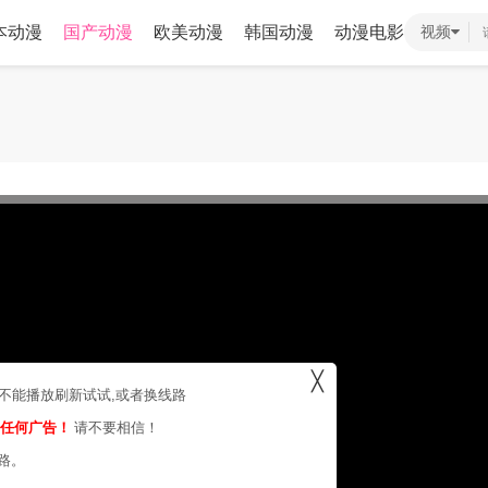
本动漫
国产动漫
欧美动漫
韩国动漫
动漫电影
视频
╳
，不能播放刷新试试,或者换线路
的任何广告！
请不要相信！
路。