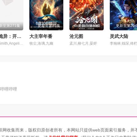
2集
第103集
第104集
新至第271集
更新至第85集
更新至第89集
更新至第20
6集
第107集
第108集
全民诡异：开局掌握零元购动态漫
大主宰年番
沧元图
灵武大陆
John,Smith,Angelina,Jolie
牧尘,洛璃,九幽
孟川,柳七月,晏烬
0集
第111集
第112集
4集
第115集
第116集
8集
第119集
第120集
哔哩哔哩
2集
第123集
第124集
6集
第127集
第128集
0集
第131集
第132集
联网收集而来，版权归原创者所有，本网站只提供web页面索引服务，并