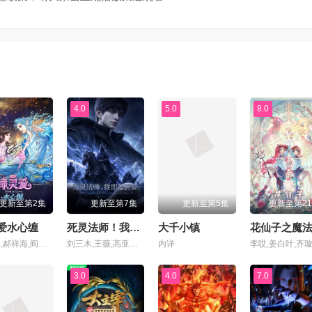
集
第71集
第72集
集
第75集
第76集
集
第79集
第80集
4.0
5.0
8.0
集
第83集
第84集
集
第87集
第88集
更新至第2集
更新至第7集
更新至第5集
更新至第2
集
第91集
第92集
爱水心缠
死灵法师！我即是天灾动漫版
大千小镇
魏茹晨,郝祥海,阎么么,陈张太康,关云月,楚越,闫夜桥,刘知否,林柏青,陆庚宜,图特哈蒙,金琪
刘三木,王薇,高亚亚,夜叉,北炎,张恩泽,林帽帽
内详
集
第95集
第96集
3.0
4.0
7.0
集
第99集
第100集