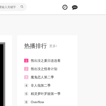
热播排行
更多
熊出没之夏日连连看
1
熊出没之怪兽计划
2
魔鬼恋人第二季
3
非人哉第二季
4
精灵梦叶罗丽第一季
5
Overflow
6