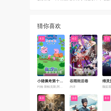
第69集
第70
第73集
第74
猜你喜欢
第77集
第78
4.0
4.0
7.0
第81集
第82
第85集
第86
更新至第3集
更新至第2集
第89集
第90
小猪佩奇第十二季
谷雨街后巷
缔灵
约翰·斯帕克斯,阿梅丽·碧·史密斯,理查德·赖丁斯,莫温娜·班克斯,Kira Monteith,Alice May
内详
第93集
第94
4.0
3.0
8.0
第97集
第98