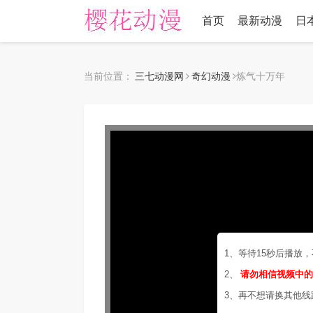
首页
最新动漫
日
当前位置：
三七动漫网
奇幻动漫
炼气十万年
1、等待15秒后播放
2、
请勿相信视频中
3、再不想请换其他线