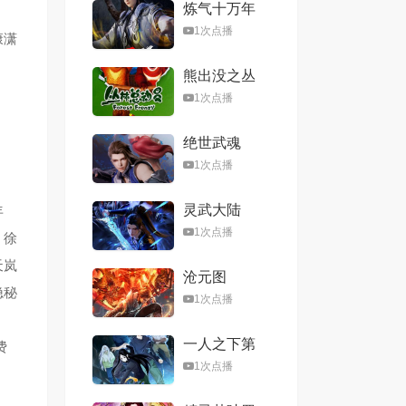
炼气十万年
1次点播
康潇
熊出没之丛
林总动员
1次点播
绝世武魂
1次点播
灵武大陆
年
1次点播
，徐
天岚
沧元图
隐秘
1次点播
一人之下第
费
六季
1次点播