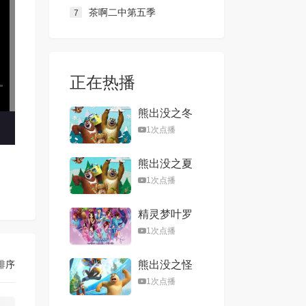
茶啊二中第五季
7
正在热播
熊出没之冬
日乐翻天
1次点播
熊出没之夏
日连连看
1次点播
精灵梦叶罗
丽第一季
1次点播
排序
熊出没之怪
兽计划
1次点播