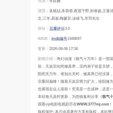
导演：
李廷赫
演员：
袁铭喆,朱蓉蓉,夜渡于野,孙睿扬,王曼诗
第37集
第38
文,三羊,易湫,梅媛菲,凃雄飞,羊羽先生
第41集
第42
评分：
豆瓣评分
3.0
IMDB：
imdb编号
1588697
第45集
第46
更新：
2026-08-06 17:36
第49集
第50
剧情介绍：
奇幻动漫《炼气十万年》是一部
前，天岚宗叱咤修真界，宗内弟子皆是天骄
第53集
第54
阳闭关万年。谁知出关时，修真界已经没落
宗重回巅峰！随着天岚宗势力扩大，徐阳修
第57集
第58
也展现在众人面前！究竟是一念成神，还是
第61集
第62
本站每天及时更新，为您收集和分享《
炼气
观看vip电影电视剧尽在
WWW.3777mj.com
！
第65集
第66
版权保护: 本片由原著作方享有版权，本站