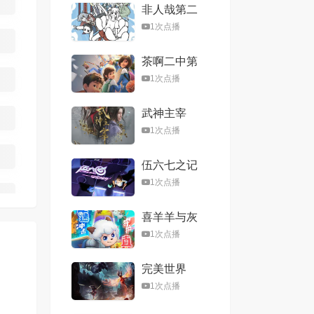
非人哉第二
季
1次点播
茶啊二中第
五季
1次点播
武神主宰
1次点播
伍六七之记
忆碎片
1次点播
喜羊羊与灰
太狼之心世
1次点播
界奇遇
完美世界
1次点播