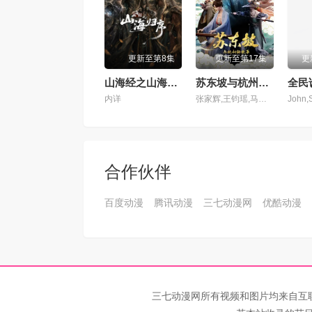
第101集
第10
更新至第8集
更新至第17集
更
第105集
第10
山海经之山海归序
苏东坡与杭州的故事
内详
张家辉,王钧瑶,马嘉琳,戈昕宇,李雨泽,王诩,张加麒,苏阳林,司小幽,小五,顾炎,正正,王辅平,董灿,陈鸿鑫,海绵,明夜风
第109集
第11
第113集
第11
合作伙伴
第117集
第11
百度动漫
腾讯动漫
三七动漫网
优酷动漫
第121集
第12
第125集
第12
第129集
第13
三七动漫网所有视频和图片均来自互