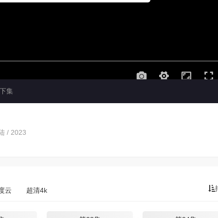
下集
 / 2023
度云
超清4k