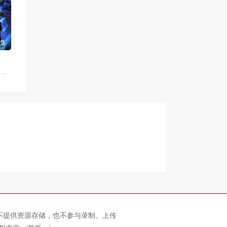
4集
李翰林,钱琛,倚栏桡,张恩泽,赵熠彤,小浣,温溪,蔡娜,齐璇,李哎,麻雀,黄玮,阿福,杨昕燃
不提供资源存储，也不参与录制、上传