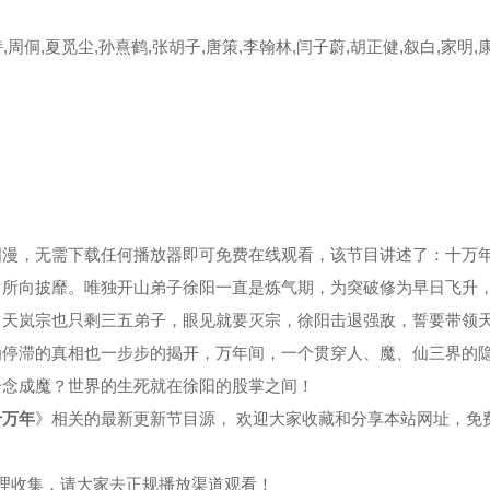
,周侗,夏觅尘,孙熹鹤,张胡子,唐策,李翰林,闫子蔚,胡正健,叙白,家明,
集
第39集
第40集
集
第43集
第44集
集
第47集
第48集
集
第51集
第52集
国漫，无需下载任何播放器即可免费在线观看，该节目讲述了：十万
，所向披靡。唯独开山弟子徐阳一直是炼气期，为突破修为早日飞升
集
第55集
第56集
，天岚宗也只剩三五弟子，眼见就要灭宗，徐阳击退强敌，誓要带领
为停滞的真相也一步步的揭开，万年间，一个贯穿人、魔、仙三界的
集
第59集
第60集
一念成魔？世界的生死就在徐阳的股掌之间！
集
第63集
第64集
十万年
》相关的最新更新节目源， 欢迎大家收藏和分享本站网址，免
集
第67集
第68集
整理收集，请大家去正规播放渠道观看！