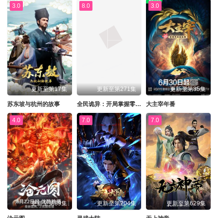
3.0
8.0
3.0
第161集
第162集
第163集
第164集
第165集
第166集
第167集
第168集
第169集
第170集
第171集
第172集
第173集
第174集
第175集
第176集
第177集
第178集
第179集
第180集
更新至第17集
更新至第271集
更新至第85集
苏东坡与杭州的故事
全民诡异：开局掌握零元购动态漫
大主宰年番
第181集
第182集
第183集
第184集
4.0
7.0
7.0
第185集
第186集
第187集
第188集
第189集
第190集
第191集
第192集
第193集
第194集
第195集
第196集
第197集
第198集
第199集
第200集
更新至第89集
更新至第204集
更新至第629集
第201集
第202集
第203集
第204集