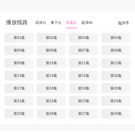
播放线路
高清云
量子云
百度云
超清4k
排序
第01集
第02集
第03集
第04集
第05集
第06集
第07集
第08集
第09集
第10集
第11集
第12集
第13集
第14集
第15集
第16集
第17集
第18集
第19集
第20集
第21集
第22集
第23集
第24集
第25集
第26集
第27集
第28集
第29集
第30集
第31集
第32集