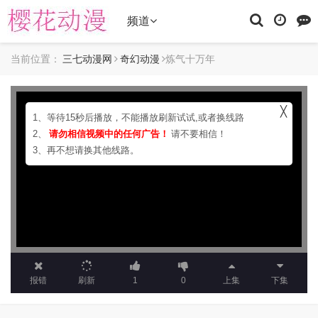
频道
当前位置：
三七动漫网
奇幻动漫
炼气十万年
╳
1、等待15秒后播放，不能播放刷新试试,或者换线路
2、
请勿相信视频中的任何广告！
请不要相信！
3、再不想请换其他线路。
报错
刷新
1
0
上集
下集