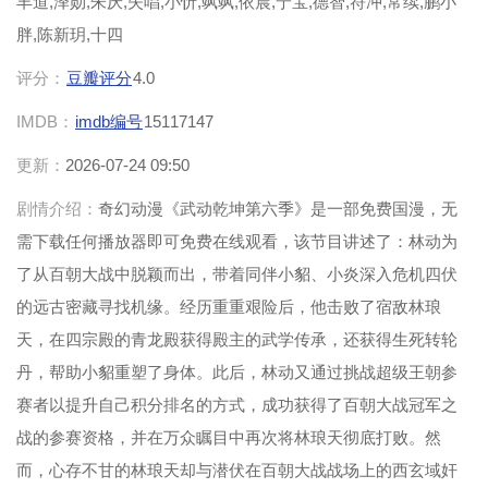
丰道,泽勋,朱厌,失唱,小忻,飒飒,依晨,宁宝,德智,符冲,常续,鹏小
胖,陈新玥,十四
评分：
豆瓣评分
4.0
IMDB：
imdb编号
15117147
更新：
2026-07-24 09:50
剧情介绍：
奇幻动漫《武动乾坤第六季》是一部免费国漫，无
需下载任何播放器即可免费在线观看，该节目讲述了：林动为
了从百朝大战中脱颖而出，带着同伴小貂、小炎深入危机四伏
的远古密藏寻找机缘。经历重重艰险后，他击败了宿敌林琅
天，在四宗殿的青龙殿获得殿主的武学传承，还获得生死转轮
丹，帮助小貂重塑了身体。此后，林动又通过挑战超级王朝参
赛者以提升自己积分排名的方式，成功获得了百朝大战冠军之
战的参赛资格，并在万众瞩目中再次将林琅天彻底打败。然
而，心存不甘的林琅天却与潜伏在百朝大战战场上的西玄域奸