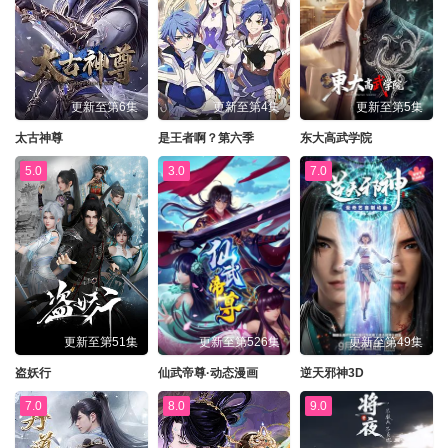
更新至第6集
更新至第4集
更新至第5集
太古神尊
是王者啊？第六季
东大高武学院
5.0
3.0
7.0
更新至第51集
更新至第526集
更新至第49集
盗妖行
仙武帝尊·动态漫画
逆天邪神3D
7.0
8.0
9.0