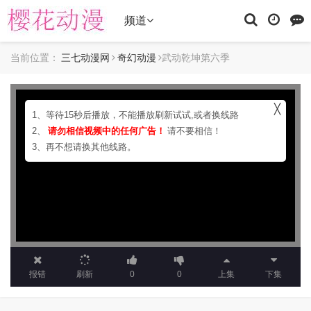
频道
当前位置：
三七动漫网
奇幻动漫
武动乾坤第六季
╳
1、等待15秒后播放，不能播放刷新试试,或者换线路
2、
请勿相信视频中的任何广告！
请不要相信！
3、再不想请换其他线路。
报错
刷新
0
0
上集
下集