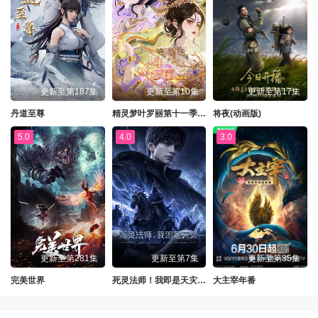
更新至第187集
更新至第10集
更新至第17集
丹道至尊
精灵梦叶罗丽第十一季（下）
将夜(动画版)
5.0
4.0
3.0
更新至第281集
更新至第7集
更新至第85集
完美世界
死灵法师！我即是天灾动漫版
大主宰年番