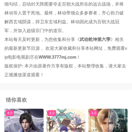
细勾结，启动封天阵图要夺走百朝大战所在的远古战场，并将
林动等人置于死地。最终，林动带领众多参赛者，齐心协力破
解西玄域阴谋，捍卫东玄域利益。林动因此成为百朝大战冠
军，并加入超级宗门中的道宗。
本站每天及时更新，为您收集和分享《
武动乾坤第六季
》相关
的最新更新节目源， 欢迎大家收藏和分享本站网址，免费观看v
ip电影电视剧尽在
WWW.3777mj.com
！
版权保护: 本片由原著作方享有版权，本站整理收集，请大家去
正规播放渠道观看！
猜你喜欢
8.0
6.0
5.0