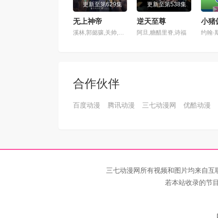
更新至第629集
更新至第538集
无上神帝
逆天至尊
溪林,郭懿骧,关帅,黄骥,季骜杰,钟巍,烈之流星,蘭雨馨,张妮,徐翔,Akira明,柳知萧
阿旦,糖醋里脊,诗福
合作伙伴
百度动漫
腾讯动漫
三七动漫网
优酷动漫
三七动漫网所有视频和图片均来自互
若本站收录的节