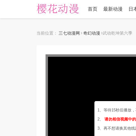
首页
最新动漫
日
当前位置：
三七动漫网
奇幻动漫
武动乾坤第六季
1、等待15秒后播放
2、
请勿相信视频中
3、再不想请换其他线