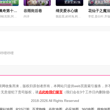
更新至第3集
更新至第2集
更新至第2集
更新至第2
小猪佩奇第十二季
谷雨街后巷
缔灵爱水心缠
约翰·斯帕克斯,阿梅丽·碧·史密斯,理查德·赖丁斯,莫温娜·班克斯,Kira Monteith,Alice May
内详
魏茹晨,郝祥海,阎么么,陈张太康,关云月,楚越,闫夜桥,刘知否,林柏青,陆庚宜,图特哈蒙,金琪
哔哩哔哩
联网收集而来，版权归原创者所有，本网站只提供web页面索引服务，并
目无意侵犯了贵司版权，请
点此给我们留言
（我们会在3个工作日内删除侵
2018-2026 All Rights Reserved
网站地图
RSS订阅
百度蜘蛛
谷歌地图
必应地图
360地图
搜狗地