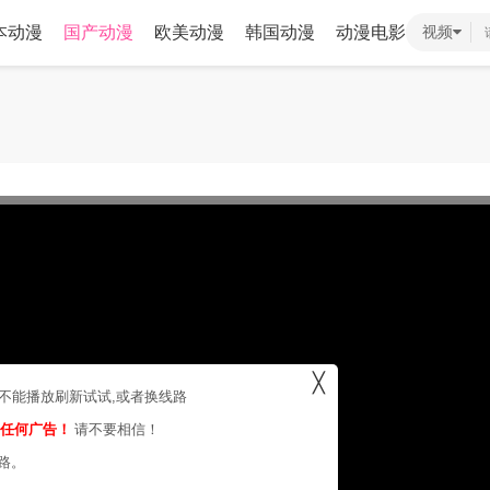
本动漫
国产动漫
欧美动漫
韩国动漫
动漫电影
视频
╳
，不能播放刷新试试,或者换线路
的任何广告！
请不要相信！
路。