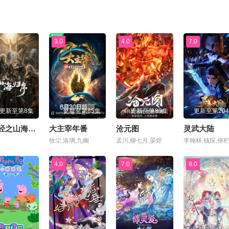
3.0
4.0
7.0
更新至第8集
更新至第85集
更新至第89集
更新至第20
山海经之山海归序
大主宰年番
沧元图
灵武大陆
牧尘,洛璃,九幽
孟川,柳七月,晏烬
4.0
7.0
8.0