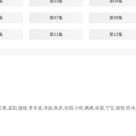
集
第03集
第04集
集
第07集
第08集
集
第11集
第12集
果,孟阳,微辣,李丰道,泽勋,朱厌,失唱,小忻,飒飒,依晨,宁宝,德智,符冲