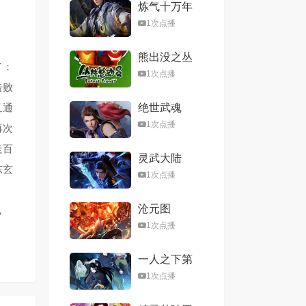
炼气十万年
1次点播
熊出没之丛
了：
林总动员
1次点播
击败
又通
绝世武魂
1次点播
再次
走百
灵武大陆
东玄
1次点播
沧元图
，
1次点播
一人之下第
六季
1次点播