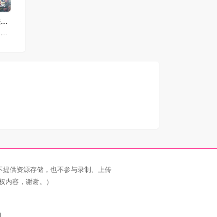
1集
花仙子之魔法香对论
李哎,姜白叶,齐璇,马斑马,江时暖,颜辉,叮当,司小幽,江月,萧秋子,黎筱濛,戈昕宇,黄玮,小连杀,任景行,刘渕,李沈倩,张啸雨,崔轶辰,王辅平,吴童,斯诺,王世旸
不提供资源存储，也不参与录制、上传
权内容，谢谢。）
图