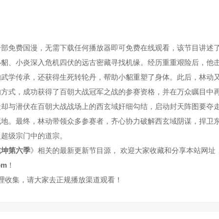
一部免费国漫，无需下载任何播放器即可免费在线观看，该节目讲述
小貂、小炎深入危机四伏的远古密藏寻找机缘。经历重重艰险后，他
的武学传承，还获得生死转轮丹，帮助小貂重塑了身体。此后，林动
的方式，成功获得了百朝大战冠军之战的参赛资格，并在万众瞩目中
天却与潜伏在百朝大战战场上的西玄域奸细勾结，启动封天阵图要夺
死地。最终，林动带领众多参赛者，齐心协力破解西玄域阴谋，捍卫
入超级宗门中的道宗。
乾坤第六季
》相关的最新更新节目源， 欢迎大家收藏和分享本站网址
om
！
整理收集，请大家去正规播放渠道观看！