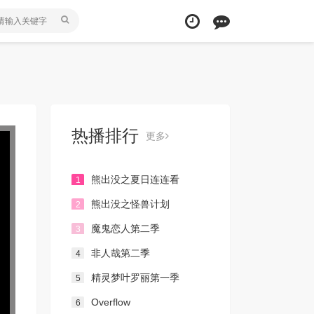
热播排行
更多
熊出没之夏日连连看
1
熊出没之怪兽计划
2
魔鬼恋人第二季
3
非人哉第二季
4
精灵梦叶罗丽第一季
5
Overflow
6