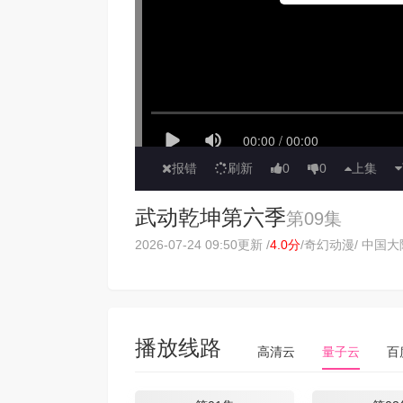
报错
刷新
0
0
上集
武动乾坤第六季
第09集
2026-07-24 09:50更新 /
4.0分
/
奇幻动漫
/ 中国大陆
播放线路
高清云
量子云
百