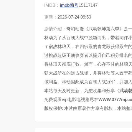
IMDB：
imdb编号
15117147
更新：
2026-07-24 09:50
剧情介绍：
奇幻动漫《武动乾坤第六季》是
林动为了从百朝大战中脱颖而出，带着同伴
了宿敌林琅天，在四宗殿的青龙殿获得殿主
过挑战超级王朝参赛者以提升自己积分排名
将林琅天彻底打败。然而，心存不甘的林琅
朝大战所在的远古战场，并将林动等人置于
域利益。林动因此成为百朝大战冠军，并加
本站每天及时更新，为您收集和分享《
武动
免费观看vip电影电视剧尽在
WWW.3777mj.c
版权保护: 本片由原著作方享有版权，本站