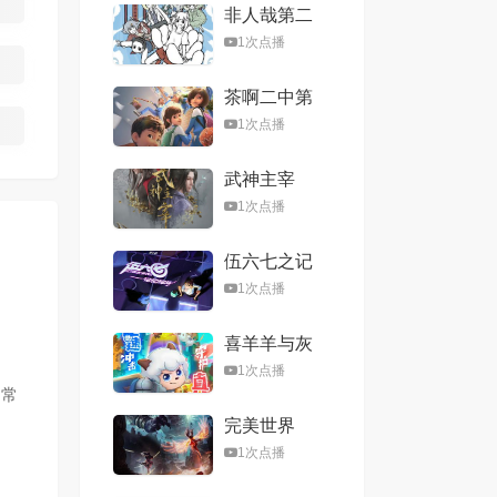
非人哉第二
季
1次点播
茶啊二中第
五季
1次点播
武神主宰
1次点播
伍六七之记
忆碎片
1次点播
喜羊羊与灰
太狼之心世
1次点播
界奇遇
,常
完美世界
1次点播