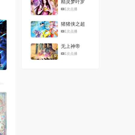
精灵梦叶罗
丽第八季
1次点播
猪猪侠之超
星五灵侠第
1次点播
二季
无上神帝
1次点播
4集
李翰林,钱琛,倚栏桡,张恩泽,赵熠彤,小浣,温溪,蔡娜,齐璇,李哎,麻雀,黄玮,阿福,杨昕燃