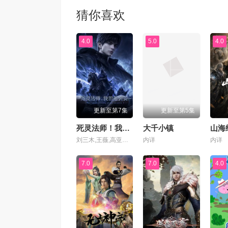
猜你喜欢
4.0
5.0
4.0
更新至第7集
更新至第5集
死灵法师！我即是天灾动漫版
大千小镇
刘三木,王薇,高亚亚,夜叉,北炎,张恩泽,林帽帽
内详
内详
7.0
7.0
4.0