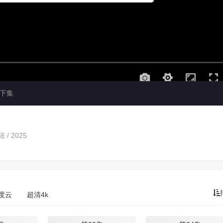
下集
 / 2025
度云
超清4k