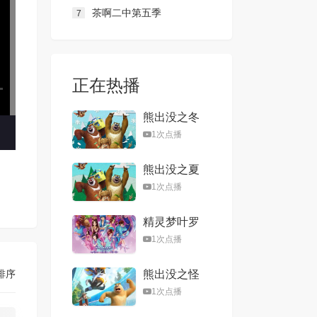
茶啊二中第五季
7
正在热播
熊出没之冬
日乐翻天
1次点播
熊出没之夏
日连连看
1次点播
精灵梦叶罗
丽第一季
1次点播
排序
熊出没之怪
兽计划
1次点播