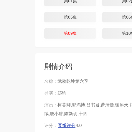
第01集
第02
第05集
第06
第09集
第10
剧情介绍
名称：
武动乾坤第六季
导演：
郑钧
演员：
柯暮卿,郭鸿博,吕书君,萧清源,谢添天,灯
续,鹏小胖,陈新玥,十四
评分：
豆瓣评分
4.0