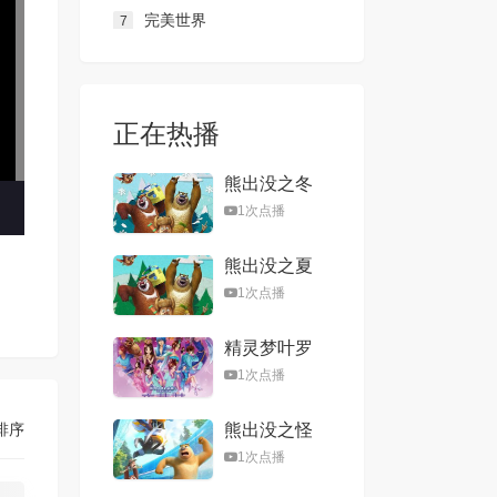
完美世界
7
正在热播
熊出没之冬
日乐翻天
1次点播
熊出没之夏
日连连看
1次点播
精灵梦叶罗
丽第一季
1次点播
排序
熊出没之怪
兽计划
1次点播