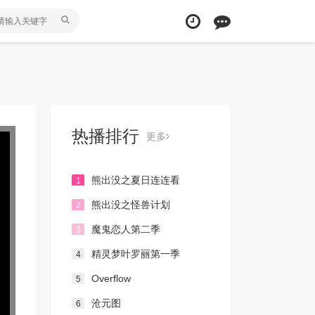
热播排行
更多
熊出没之夏日连连看
1
熊出没之怪兽计划
2
魔鬼恋人第二季
3
精灵梦叶罗丽第一季
4
Overflow
5
沧元图
6