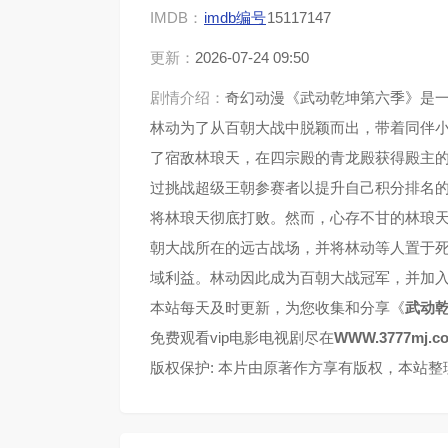
IMDB：
imdb编号
15117147
更新：
2026-07-24 09:50
剧情介绍：
奇幻动漫《武动乾坤第六季》是
林动为了从百朝大战中脱颖而出，带着同伴
了宿敌林琅天，在四宗殿的青龙殿获得殿主
过挑战超级王朝参赛者以提升自己积分排名
将林琅天彻底打败。然而，心存不甘的林琅
朝大战所在的远古战场，并将林动等人置于
域利益。林动因此成为百朝大战冠军，并加
本站每天及时更新，为您收集和分享《
武动
免费观看vip电影电视剧尽在
WWW.3777mj.c
版权保护: 本片由原著作方享有版权，本站