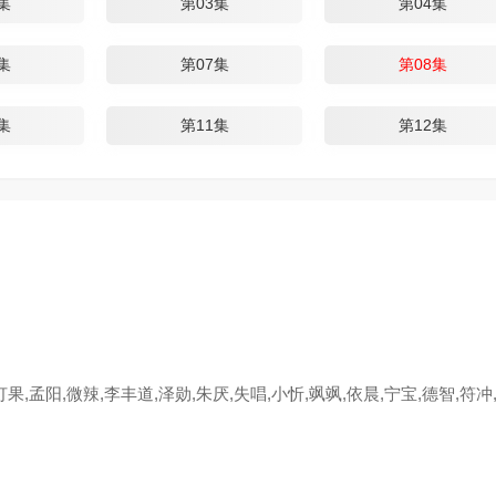
集
第03集
第04集
集
第07集
第08集
集
第11集
第12集
果,孟阳,微辣,李丰道,泽勋,朱厌,失唱,小忻,飒飒,依晨,宁宝,德智,符冲