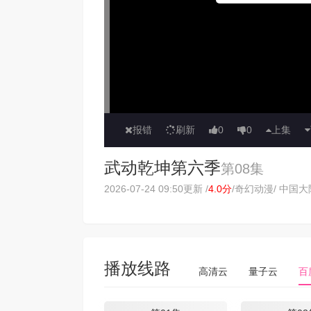
报错
刷新
0
0
上集
武动乾坤第六季
第08集
2026-07-24 09:50更新 /
4.0分
/
奇幻动漫
/ 中国大陆
播放线路
高清云
量子云
百