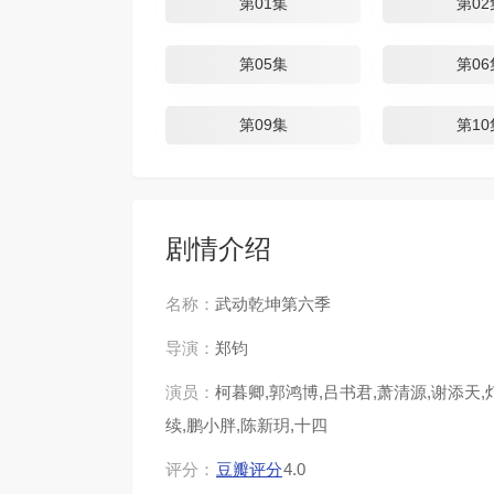
第01集
第02
第05集
第06
第09集
第10
剧情介绍
名称：
武动乾坤第六季
导演：
郑钧
演员：
柯暮卿,郭鸿博,吕书君,萧清源,谢添天,灯
续,鹏小胖,陈新玥,十四
评分：
豆瓣评分
4.0