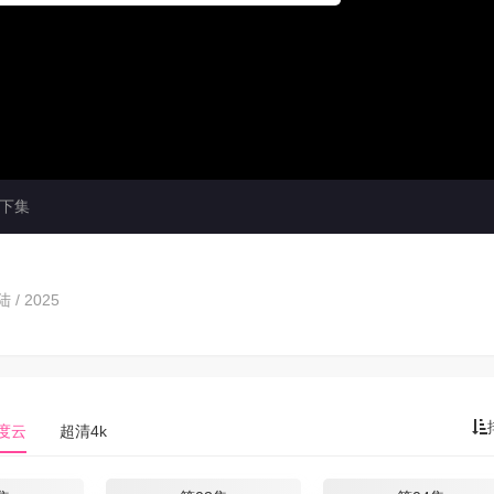
下集
 / 2025
度云
超清4k