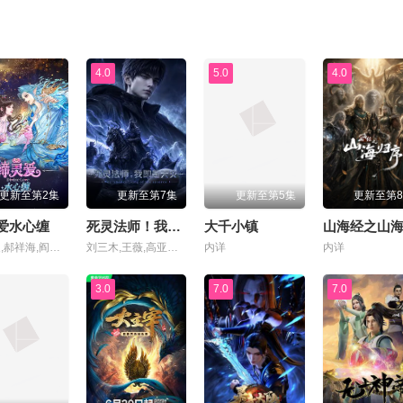
4.0
5.0
4.0
更新至第2集
更新至第7集
更新至第5集
更新至第
爱水心缠
死灵法师！我即是天灾动漫版
大千小镇
魏茹晨,郝祥海,阎么么,陈张太康,关云月,楚越,闫夜桥,刘知否,林柏青,陆庚宜,图特哈蒙,金琪
刘三木,王薇,高亚亚,夜叉,北炎,张恩泽,林帽帽
内详
内详
3.0
7.0
7.0