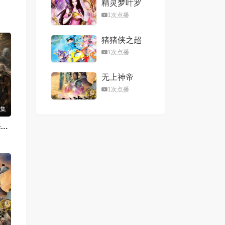
精灵梦叶罗
丽第八季
1次点播
猪猪侠之超
星五灵侠第
1次点播
二季
无上神帝
1次点播
8集
山海经之山海归序