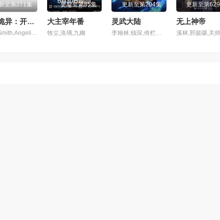
新至第271集
更新至第85集
更新至第204集
更新至第62
全民诡异：开局掌握零元购动态漫
大主宰年番
灵武大陆
无上神帝
John,Smith,Angelina,Jolie
牧尘,洛璃,九幽
李翰林,钱琛,倚栏桡,张恩泽,赵熠彤,小浣,温溪,蔡娜,齐璇,李哎,麻雀,黄玮,阿福,杨昕燃
哔哩哔哩
联网收集而来，版权归原创者所有，本网站只提供web页面索引服务，并
目无意侵犯了贵司版权，请
点此给我们留言
（我们会在3个工作日内删除侵
2018-2026 All Rights Reserved
网站地图
RSS订阅
百度蜘蛛
谷歌地图
必应地图
360地图
搜狗地