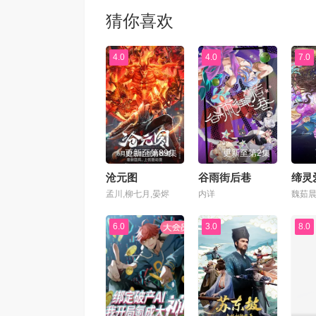
猜你喜欢
4.0
4.0
7.0
更新至第89集
更新至第2集
沧元图
谷雨街后巷
缔灵
孟川,柳七月,晏烬
内详
6.0
3.0
8.0