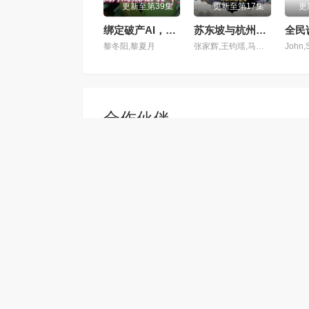
更新至第39集
更新至第17集
更
绑定破产AI，我开局氪成大神动态漫
苏东坡与杭州的故事
黎冬阳,黎夏月
张家辉,王钧瑶,马嘉琳,戈昕宇,李雨泽,王诩,张加麒,苏阳林,司小幽,小五,顾炎,正正,王辅平,董灿,陈鸿鑫,海绵,明夜风
合作伙伴
百度动漫
腾讯动漫
三七动漫网
优酷动漫
三七动漫网所有视频和图片均来自互
若本站收录的节