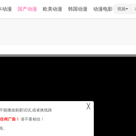
本动漫
国产动漫
欧美动漫
韩国动漫
动漫电影
视频
╳
，不能播放刷新试试,或者换线路
的任何广告！
请不要相信！
路。