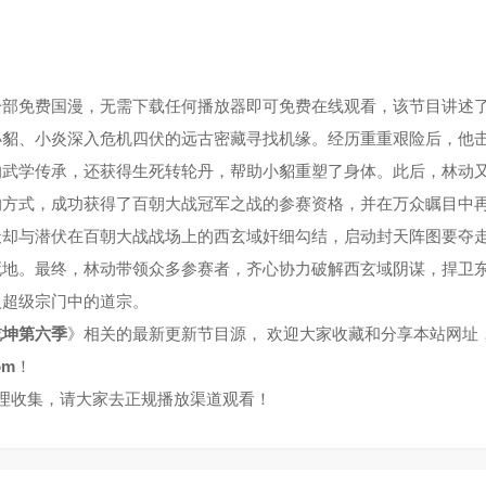
一部免费国漫，无需下载任何播放器即可免费在线观看，该节目讲述
小貂、小炎深入危机四伏的远古密藏寻找机缘。经历重重艰险后，他
的武学传承，还获得生死转轮丹，帮助小貂重塑了身体。此后，林动
的方式，成功获得了百朝大战冠军之战的参赛资格，并在万众瞩目中
天却与潜伏在百朝大战战场上的西玄域奸细勾结，启动封天阵图要夺
死地。最终，林动带领众多参赛者，齐心协力破解西玄域阴谋，捍卫
入超级宗门中的道宗。
乾坤第六季
》相关的最新更新节目源， 欢迎大家收藏和分享本站网址
om
！
整理收集，请大家去正规播放渠道观看！