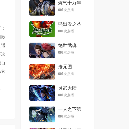
炼气十万年
1次点播
熊出没之丛
了：
林总动员
1次点播
击败
又通
绝世武魂
1次点播
再次
走百
沧元图
东玄
1次点播
灵武大陆
，
1次点播
一人之下第
六季
1次点播