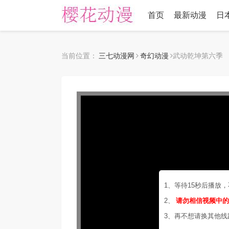
首页
最新动漫
日
当前位置：
三七动漫网
奇幻动漫
武动乾坤第六季
1、等待15秒后播放
2、
请勿相信视频中
3、再不想请换其他线