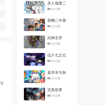
非人哉第二
季
1次点播
茶啊二中第
五季
1次点播
武神主宰
1次点播
伍六七之记
忆碎片
1次点播
喜羊羊与灰
太狼之心世
1次点播
界奇遇
,常
完美世界
1次点播