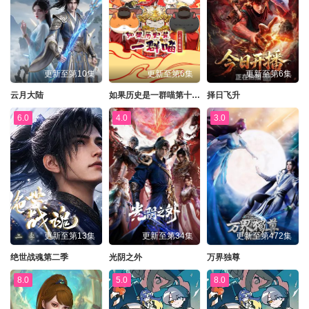
更新至第10集
更新至第6集
更新至第6集
云月大陆
如果历史是一群喵第十三季
择日飞升
6.0
4.0
3.0
更新至第13集
更新至第34集
更新至第472集
绝世战魂第二季
光阴之外
万界独尊
8.0
5.0
8.0