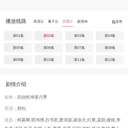
播放线路
高清云
量子云
百度云
超清4k
排序
第01集
第02集
第03集
第04集
第05集
第06集
第07集
第08集
第09集
第10集
第11集
第12集
剧情介绍
名称：
武动乾坤第六季
导演：
郑钧
演员：
柯暮卿,郭鸿博,吕书君,萧清源,谢添天,灯果,孟阳,微辣,李