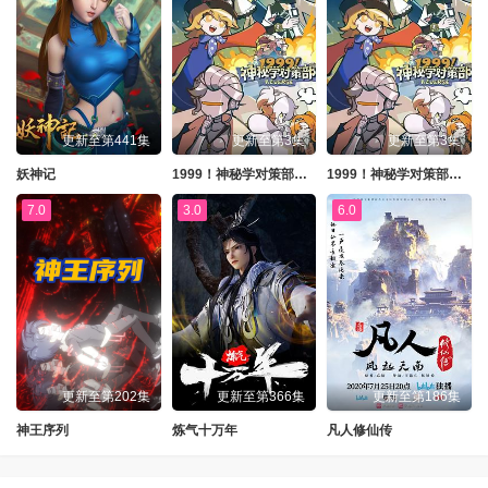
更新至第441集
更新至第3集
更新至第3集
妖神记
1999！神秘学对策部国语
1999！神秘学对策部英语
7.0
3.0
6.0
更新至第202集
更新至第366集
更新至第186集
神王序列
炼气十万年
凡人修仙传