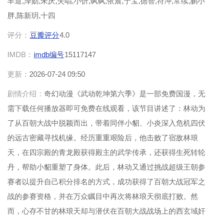
丰道,泽勋,朱厌,失唱,小忻,飒飒,依晨,宁宝,德智,符冲,常续,鹏小
胖,陈新玥,十四
评分：
豆瓣评分
4.0
IMDB：
imdb编号
15117147
更新：
2026-07-24 09:50
剧情介绍：
奇幻动漫《武动乾坤第六季》是一部免费国漫，无
需下载任何播放器即可免费在线观看，该节目讲述了：林动为
了从百朝大战中脱颖而出，带着同伴小貂、小炎深入危机四伏
的远古密藏寻找机缘。经历重重艰险后，他击败了宿敌林琅
天，在四宗殿的青龙殿获得殿主的武学传承，还获得生死转轮
丹，帮助小貂重塑了身体。此后，林动又通过挑战超级王朝参
赛者以提升自己积分排名的方式，成功获得了百朝大战冠军之
战的参赛资格，并在万众瞩目中再次将林琅天彻底打败。然
而，心存不甘的林琅天却与潜伏在百朝大战战场上的西玄域奸