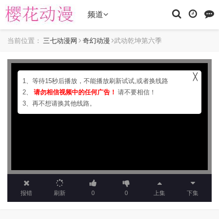
频道
当前位置：
三七动漫网
奇幻动漫
武动乾坤第六季
╳
1、等待15秒后播放，不能播放刷新试试,或者换线路
2、
请勿相信视频中的任何广告！
请不要相信！
3、再不想请换其他线路。
报错
刷新
0
0
上集
下集