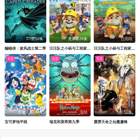
全10集
更新至26集
已完结
蝙蝠侠：披风战士第二季
汪汪队之小砾与工程家族第三季
汪汪队之小砾与工程家族第三季国语
4.0
4.0
5.0
更新至第144集
完结
全150集
宝可梦地平线
瑞克和莫蒂第九季
霹雳天命之仙魔鏖锋