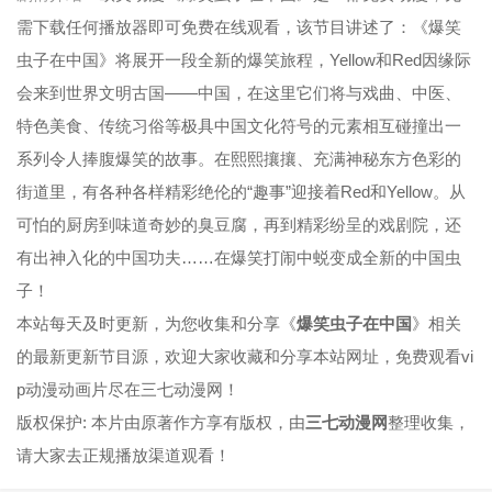
需下载任何播放器即可免费在线观看，该节目讲述了：《爆笑
虫子在中国》将展开一段全新的爆笑旅程，Yellow和Red因缘际
会来到世界文明古国——中国，在这里它们将与戏曲、中医、
特色美食、传统习俗等极具中国文化符号的元素相互碰撞出一
系列令人捧腹爆笑的故事。在熙熙攘攘、充满神秘东方色彩的
街道里，有各种各样精彩绝伦的“趣事”迎接着Red和Yellow。从
可怕的厨房到味道奇妙的臭豆腐，再到精彩纷呈的戏剧院，还
有出神入化的中国功夫……在爆笑打闹中蜕变成全新的中国虫
子！
本站每天及时更新，为您收集和分享《
爆笑虫子在中国
》相关
的最新更新节目源，欢迎大家收藏和分享本站网址，免费观看vi
p动漫动画片尽在三七动漫网！
版权保护: 本片由原著作方享有版权，由
三七动漫网
整理收集，
请大家去正规播放渠道观看！