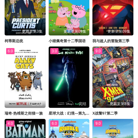
更新至第3集
更新至第09集
更新至第09集
柯蒂斯总统
小猪佩奇第十二季国语
我与超人的冒险第三季
6.0
3.0
9.0
已完结
完结
更新至第8集
瑞奇·热维斯之街猫一族
星球大战：幻境—第九个绝地武士
X战警97第二季
4.0
6.0
9.0