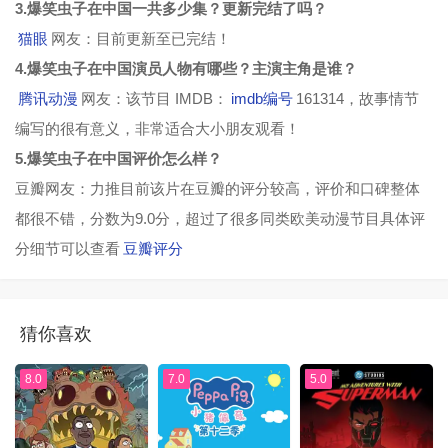
3.爆笑虫子在中国一共多少集？更新完结了吗？
猫眼
网友：目前更新至已完结！
4.爆笑虫子在中国演员人物有哪些？主演主角是谁？
腾讯动漫
网友：该节目 IMDB：
imdb编号
161314，故事情节
编写的很有意义，非常适合大小朋友观看！
5.爆笑虫子在中国评价怎么样？
豆瓣网友：力推目前该片在豆瓣的评分较高，评价和口碑整体
都很不错，分数为9.0分，超过了很多同类欧美动漫节目具体评
分细节可以查看
豆瓣评分
猜你喜欢
8.0
7.0
5.0