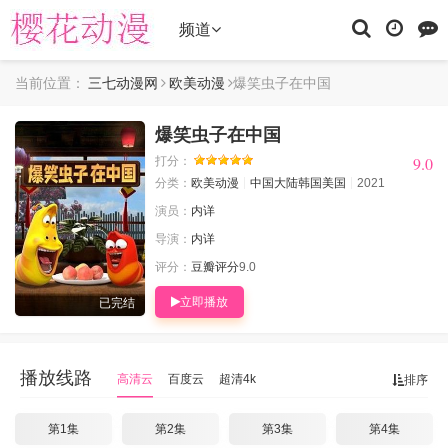
频道
当前位置：
三七动漫网
欧美动漫
爆笑虫子在中国
爆笑虫子在中国
9.0
9.0
打分：
分类：
欧美动漫
中国大陆
韩国
美国
2021
演员：
内详
导演：
内详
评分：
豆瓣评分
9.0
立即播放
已完结
播放线路
高清云
百度云
超清4k
排序
第1集
第2集
第3集
第4集