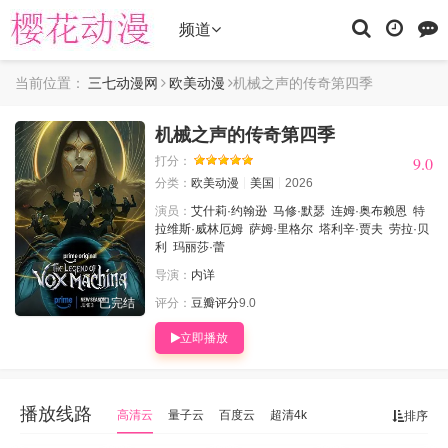
频道
当前位置：
三七动漫网
欧美动漫
机械之声的传奇第四季
机械之声的传奇第四季
9.0
9.0
打分：
分类：
欧美动漫
美国
2026
演员：
艾什莉·约翰逊
马修·默瑟
连姆·奥布赖恩
特
拉维斯·威林厄姆
萨姆·里格尔
塔利辛·贾夫
劳拉·贝
利
玛丽莎·蕾
导演：
内详
已完结
评分：
豆瓣评分
9.0
立即播放
播放线路
高清云
量子云
百度云
超清4k
排序