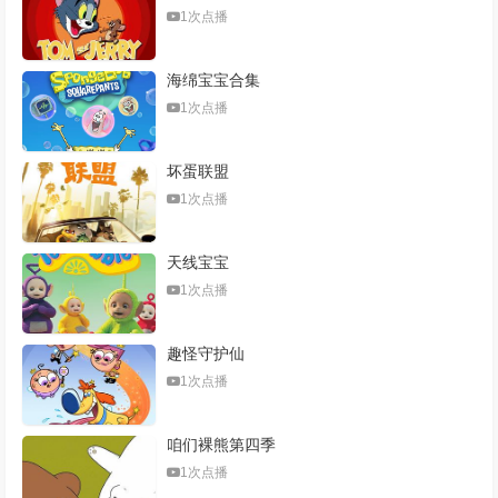
1次点播
海绵宝宝合集
1次点播
坏蛋联盟
1次点播
天线宝宝
1次点播
趣怪守护仙
1次点播
咱们裸熊第四季
1次点播