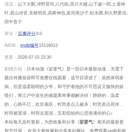
演员：
山下大辉,冲野晃司,八代拓,浪川大辅,山下诚一郎,土屋神
叶,若山诗音,关根明良,高桥伸也,富冈美沙子,松永茜,和久野爱佳,
田中贵子
评分：
豆瓣评分
9.0
IMDB：
imdb编号
15116012
更新：
2026-07-15 22:30
剧情介绍：
日本动漫《娑婆气》是一部日本最新动漫，无需下
载任何播放器即可免费在线观看，该节目讲述了：虽然体弱多
病，但是温柔聪明的少爷，和守护着他的不可思议又愉快的妖
怪们，将江户中发生的难题离奇事都解决掉！静静的，温柔
的，心跳不已，欢欣雀跃，时而差点儿被杀，时而差点死掉，
时而被宠溺，时而去宠溺，五彩缤纷的心思填满你的心♪
本站每天及时更新，为您收集和分享《
娑婆气
》相关的最新更
新节目源， 欢迎大家收藏和分享本站网址，免费观看vip电影电