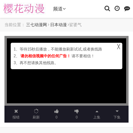
频道
当前位置：
三七动漫网
日本动漫
娑婆气
╳
1、等待15秒后播放，不能播放刷新试试,或者换线路
2、
请勿相信视频中的任何广告！
请不要相信！
3、再不想请换其他线路。
报错
刷新
0
0
上集
下集