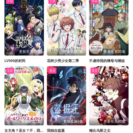
7.0
7.0
5.0
更新至第07集
更新至第7集
更新至第05集
LV999的村民
花样少男少女第二季
不虐待我的继母与继姐
5.0
6.0
9.0
更新至第7集
更新至第5集
更新至第05集
女主角？圣女？不，我是杂役女仆（自豪）
我独自盗墓
梅比乌斯之尘