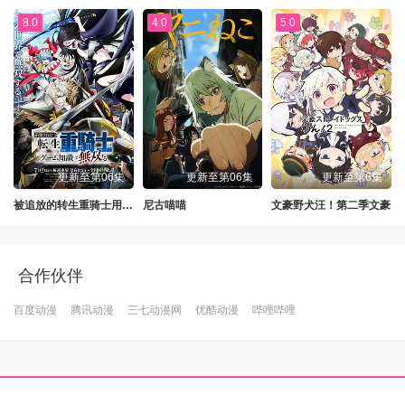
8.0
4.0
5.0
更新至第06集
更新至第06集
更新至第6集
被追放的转生重骑士用游戏知识开无双
尼古喵喵
文豪野犬汪！第二季文豪
合作伙伴
百度动漫
腾讯动漫
三七动漫网
优酷动漫
哔哩哔哩