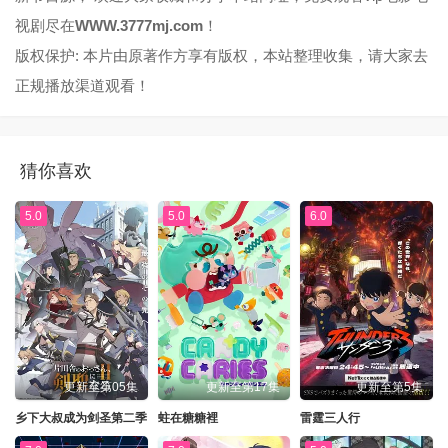
视剧尽在
WWW.3777mj.com
！
版权保护: 本片由原著作方享有版权，本站整理收集，请大家去
正规播放渠道观看！
猜你喜欢
5.0
5.0
6.0
更新至第05集
更新至第17集
更新至第5集
乡下大叔成为剑圣第二季
蛀在糖糖裡
雷霆三人行