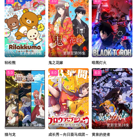
8.0
3.0
4.0
更新至第19集
更新至第06集
更新至第06集
轻松熊
鬼之花嫁
暗黑灯火
5.0
8.0
6.0
更新至第7集
更新至第06集
更新至第18集
猫与龙
成长秀～向日葵马戏团～
黄泉的使者