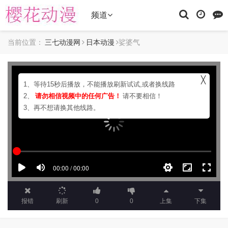
频道
当前位置：
三七动漫网
日本动漫
娑婆气
╳
1、等待15秒后播放，不能播放刷新试试,或者换线路
2、
请勿相信视频中的任何广告！
请不要相信！
3、再不想请换其他线路。
报错
刷新
0
0
上集
下集