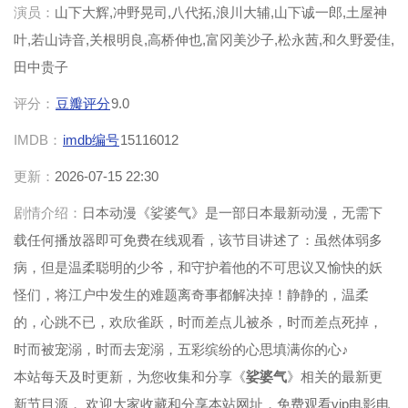
演员：
山下大辉,冲野晃司,八代拓,浪川大辅,山下诚一郎,土屋神
叶,若山诗音,关根明良,高桥伸也,富冈美沙子,松永茜,和久野爱佳,
田中贵子
评分：
豆瓣评分
9.0
IMDB：
imdb编号
15116012
更新：
2026-07-15 22:30
剧情介绍：
日本动漫《娑婆气》是一部日本最新动漫，无需下
载任何播放器即可免费在线观看，该节目讲述了：虽然体弱多
病，但是温柔聪明的少爷，和守护着他的不可思议又愉快的妖
怪们，将江户中发生的难题离奇事都解决掉！静静的，温柔
的，心跳不已，欢欣雀跃，时而差点儿被杀，时而差点死掉，
时而被宠溺，时而去宠溺，五彩缤纷的心思填满你的心♪
本站每天及时更新，为您收集和分享《
娑婆气
》相关的最新更
新节目源， 欢迎大家收藏和分享本站网址，免费观看vip电影电