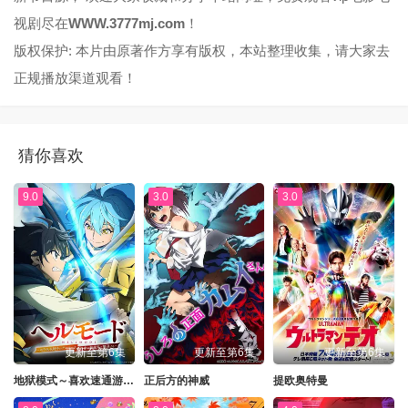
视剧尽在
WWW.3777mj.com
！
版权保护: 本片由原著作方享有版权，本站整理收集，请大家去
正规播放渠道观看！
猜你喜欢
9.0
3.0
3.0
更新至第6集
更新至第6集
更新至第6集
地狱模式～喜欢速通游戏的玩家在废设定异世界无双～第二季
正后方的神威
提欧奥特曼