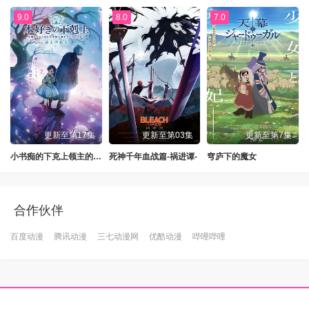
9.0
8.0
7.0
更新至第17集
更新至第03集
更新至第7集
小书痴的下克上领主的养女
死神千年血战篇-祸进谭-
穹庐下的魔女
合作伙伴
百度动漫
腾讯动漫
三七动漫网
优酷动漫
哔哩哔哩