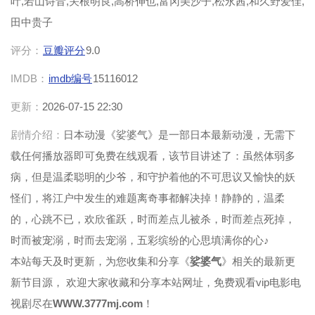
叶,若山诗音,关根明良,高桥伸也,富冈美沙子,松永茜,和久野爱佳,
田中贵子
评分：
豆瓣评分
9.0
IMDB：
imdb编号
15116012
更新：
2026-07-15 22:30
剧情介绍：
日本动漫《娑婆气》是一部日本最新动漫，无需下
载任何播放器即可免费在线观看，该节目讲述了：虽然体弱多
病，但是温柔聪明的少爷，和守护着他的不可思议又愉快的妖
怪们，将江户中发生的难题离奇事都解决掉！静静的，温柔
的，心跳不已，欢欣雀跃，时而差点儿被杀，时而差点死掉，
时而被宠溺，时而去宠溺，五彩缤纷的心思填满你的心♪
本站每天及时更新，为您收集和分享《
娑婆气
》相关的最新更
新节目源， 欢迎大家收藏和分享本站网址，免费观看vip电影电
视剧尽在
WWW.3777mj.com
！