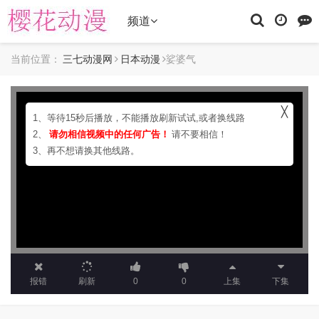
频道
当前位置：
三七动漫网
日本动漫
娑婆气
╳
1、等待15秒后播放，不能播放刷新试试,或者换线路
2、
请勿相信视频中的任何广告！
请不要相信！
3、再不想请换其他线路。
报错
刷新
0
0
上集
下集