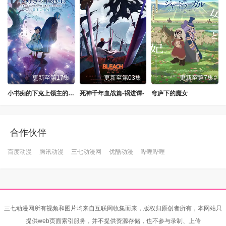
更新至第17集
更新至第03集
更新至第7集
小书痴的下克上领主的养女
死神千年血战篇-祸进谭-
穹庐下的魔女
合作伙伴
百度动漫
腾讯动漫
三七动漫网
优酷动漫
哔哩哔哩
三七动漫网所有视频和图片均来自互联网收集而来，版权归原创者所有，本网站只
提供web页面索引服务，并不提供资源存储，也不参与录制、上传