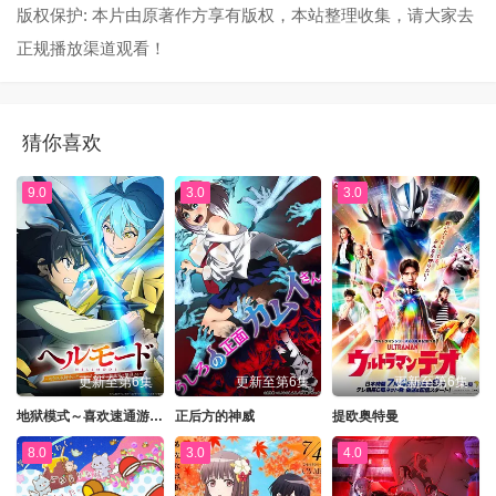
版权保护: 本片由原著作方享有版权，本站整理收集，请大家去
正规播放渠道观看！
猜你喜欢
9.0
3.0
3.0
更新至第6集
更新至第6集
更新至第6集
地狱模式～喜欢速通游戏的玩家在废设定异世界无双～第二季
正后方的神威
提欧奥特曼
8.0
3.0
4.0