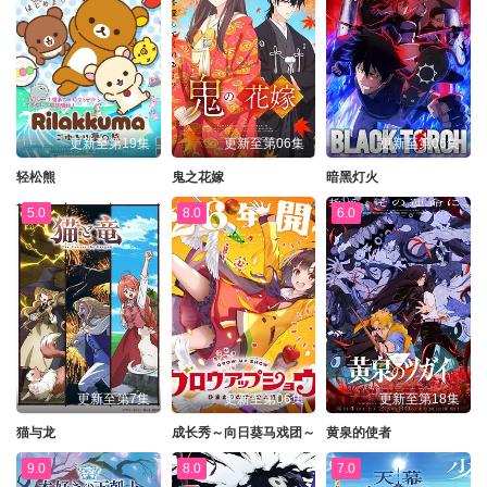
更新至第19集
更新至第06集
更新至第06集
轻松熊
鬼之花嫁
暗黑灯火
5.0
8.0
6.0
更新至第7集
更新至第06集
更新至第18集
猫与龙
成长秀～向日葵马戏团～
黄泉的使者
9.0
8.0
7.0