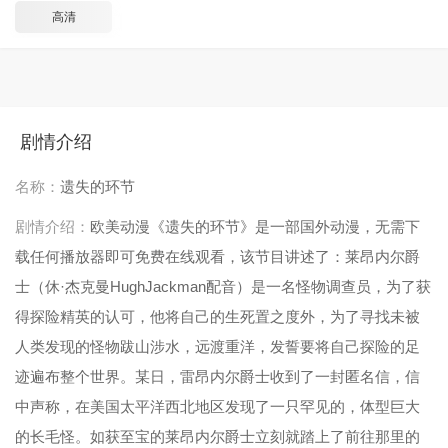
高清
剧情介绍
名称：
遗失的环节
剧情介绍：
欧美动漫《遗失的环节》是一部国外动漫，无需下
载任何播放器即可免费在线观看，该节目讲述了：莱昂内尔爵
士（休·杰克曼HughJackman配音）是一名怪物调查员，为了获
得探险精英的认可，他将自己的生死置之度外，为了寻找未被
人类发现的怪物跋山涉水，远渡重洋，发誓要将自己探险的足
迹遍布整个世界。某日，雷昂内尔爵士收到了一封匿名信，信
中声称，在美国太平洋西北地区发现了一只罕见的，体型巨大
的长毛怪。如获至宝的莱昂内尔爵士立刻就踏上了前往那里的