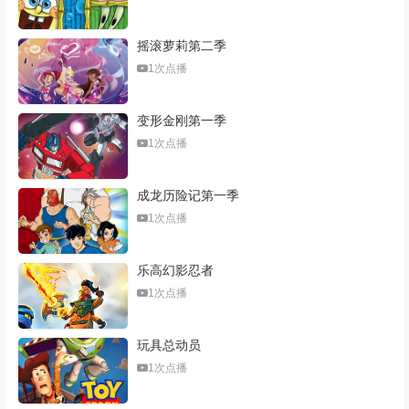
摇滚萝莉第二季
1次点播
变形金刚第一季
1次点播
成龙历险记第一季
1次点播
乐高幻影忍者
1次点播
玩具总动员
1次点播