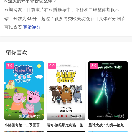
5.遗失的环节评价怎么样？
豆瓣网友：目前该片在豆瓣推荐中，评价和口碑整体都很不
错，分数为8.0分，超过了很多同类欧美动漫节目具体评分细节
可以查看
豆瓣评分
猜你喜欢
7.0
6.0
3.0
更新至第05集
已完结
完结
小猪佩奇第十二季国语
瑞奇·热维斯之街猫一族
星球大战：幻境—第九个绝地武士