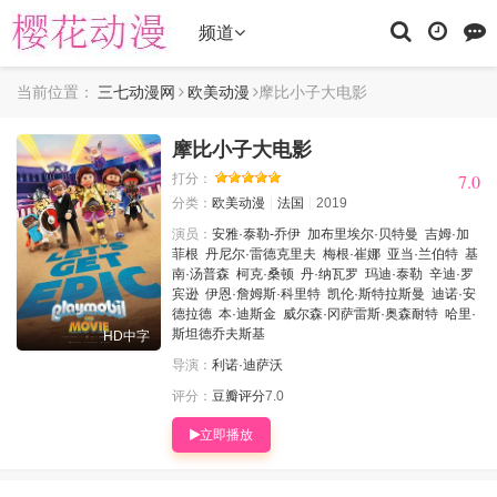
频道
当前位置：
三七动漫网
欧美动漫
摩比小子大电影
摩比小子大电影
7.0
7.0
打分：
分类：
欧美动漫
法国
2019
演员：
安雅·泰勒-乔伊
加布里埃尔·贝特曼
吉姆·加
菲根
丹尼尔·雷德克里夫
梅根·崔娜
亚当·兰伯特
基
南·汤普森
柯克·桑顿
丹·纳瓦罗
玛迪·泰勒
辛迪·罗
宾逊
伊恩·詹姆斯·科里特
凯伦·斯特拉斯曼
迪诺·安
德拉德
本·迪斯金
威尔森·冈萨雷斯·奥森耐特
哈里·
斯坦德乔夫斯基
HD中字
导演：
利诺·迪萨沃
评分：
豆瓣评分
7.0
立即播放