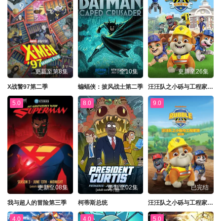
更新至第8集
全10集
更新至26集
X战警97第二季
蝙蝠侠：披风战士第二季
汪汪队之小砾与工程家族第三季
5.0
8.0
9.0
更新至08集
更新至02集
已完结
我与超人的冒险第三季
柯蒂斯总统
汪汪队之小砾与工程家族第三季国语
4.0
4.0
5.0