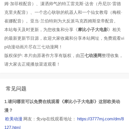
姆·加菲根配音）、潇洒帅气的特工雷克斯·达舍（丹尼尔·雷德
克里夫配音）、一个忠心耿耿的机器人和一个仙女教母（梅根·
崔娜配音）。亚当·兰伯特则为大反派马克西姆斯皇帝配音。
本站每天及时更新，为您收集和分享《
摩比小子大电影
》相关
的最新更新节目源，欢迎大家收藏和分享本站网址，免费观看vi
p动漫动画片尽在三七动漫网！
版权保护: 本片由原著作方享有版权，由
三七动漫网
整理收集，
请大家去正规播放渠道观看！
常见问题
1.请问哪里可以免费在线观看《摩比小子大电影》这部欧美动
漫？
欧美动漫
网友：免vip在线观看地址：
https://3777mj.com/dm/8
127.html