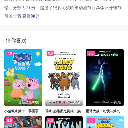
错，分数为7.0分，超过了很多同类欧美动漫节目具体评分细节
可以查看
豆瓣评分
猜你喜欢
7.0
6.0
3.0
更新至第03集
已完结
完结
小猪佩奇第十二季国语
瑞奇·热维斯之街猫一族
星球大战：幻境—第九个绝地武士
9.0
4.0
6.0