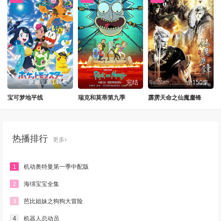
更新至第144集
完结
全150集
宝可梦地平线
瑞克和莫蒂第九季
霹雳天命之仙魔鏖锋
热播排行
更多
1
机动奥特曼第一季中配版
2
海绵宝宝全集
3
芭比姐妹之狗狗大冒险
4
机器人总动员