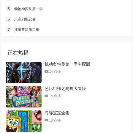
5
动物神探队第一季
6
乐高幻影忍者
7
摇滚萝莉第二季
正在热播
机动奥特曼第一季中配版
1次点播
芭比姐妹之狗狗大冒险
1次点播
海绵宝宝全集
1次点播