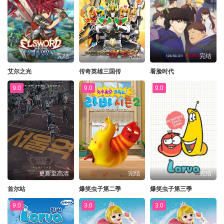
完结
完结
完结
艾尔之光
传奇英雄三国传
看脸时代
9.0
9.0
9.0
更新至高清
完结
完结
首尔站
爆笑虫子第二季
爆笑虫子第三季
9.0
3.0
3.0