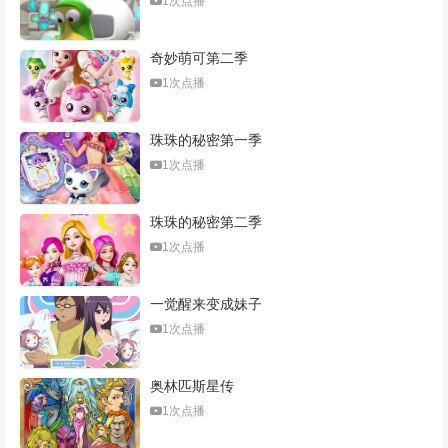
1次点播
奇妙萌可第二季
1次点播
珠珠的秘密第一季
1次点播
珠珠的秘密第二季
1次点播
一觉醒来变成妹子
1次点播
奥林匹斯星传
1次点播