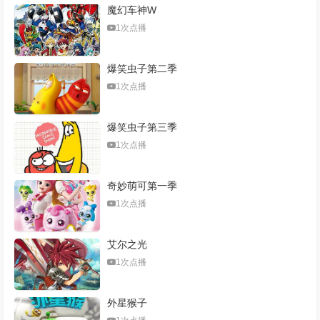
魔幻车神W
1次点播
爆笑虫子第二季
1次点播
爆笑虫子第三季
1次点播
奇妙萌可第一季
1次点播
艾尔之光
1次点播
外星猴子