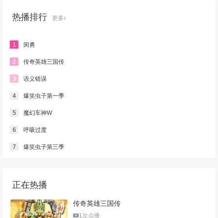
热播排行
更多
1
闵勇
2
传奇英雄三国传
3
语义错误
4
爆笑虫子第一季
5
魔幻车神W
6
呼吸过度
7
爆笑虫子第三季
正在热播
传奇英雄三国传
1次点播