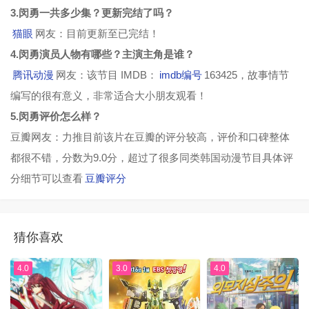
3.闵勇一共多少集？更新完结了吗？
猫眼
网友：目前更新至已完结！
4.闵勇演员人物有哪些？主演主角是谁？
腾讯动漫
网友：该节目 IMDB：
imdb编号
163425，故事情节
编写的很有意义，非常适合大小朋友观看！
5.闵勇评价怎么样？
豆瓣网友：力推目前该片在豆瓣的评分较高，评价和口碑整体
都很不错，分数为9.0分，超过了很多同类韩国动漫节目具体评
分细节可以查看
豆瓣评分
猜你喜欢
4.0
3.0
4.0