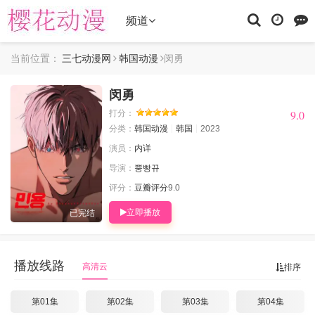
频道
当前位置：
三七动漫网
韩国动漫
闵勇
闵勇
9.0
9.0
打分：
分类：
韩国动漫
韩国
2023
演员：
内详
导演：
뿡빵뀨
评分：
豆瓣评分
9.0
立即播放
已完结
播放线路
高清云
排序
第01集
第02集
第03集
第04集