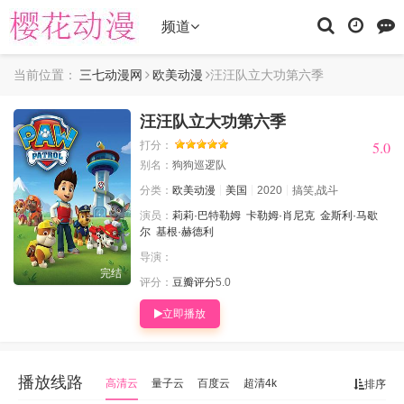
频道
当前位置：
三七动漫网
欧美动漫
汪汪队立大功第六季
汪汪队立大功第六季
5.0
5.0
打分：
别名：
狗狗巡逻队
分类：
欧美动漫
美国
2020
搞笑,战斗
演员：
莉莉·巴特勒姆
卡勒姆·肖尼克
金斯利·马歇
尔
基根·赫德利
导演：
完结
评分：
豆瓣评分
5.0
立即播放
播放线路
高清云
量子云
百度云
超清4k
排序