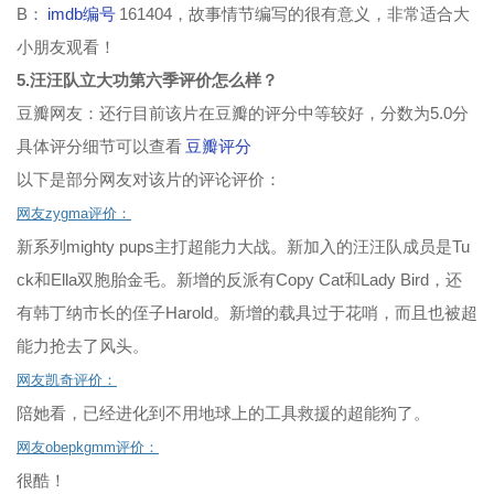
B：
imdb编号
161404，故事情节编写的很有意义，非常适合大
小朋友观看！
5.汪汪队立大功第六季评价怎么样？
豆瓣网友：还行目前该片在豆瓣的评分中等较好，分数为5.0分
具体评分细节可以查看
豆瓣评分
以下是部分网友对该片的评论评价：
网友zygma评价：
新系列mighty pups主打超能力大战。新加入的汪汪队成员是Tu
ck和Ella双胞胎金毛。新增的反派有Copy Cat和Lady Bird，还
有韩丁纳市长的侄子Harold。新增的载具过于花哨，而且也被超
能力抢去了风头。
网友凯奇评价：
陪她看，已经进化到不用地球上的工具救援的超能狗了。
网友obepkgmm评价：
很酷！