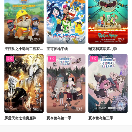
已完结
更新至第144集
完结
汪汪队之小砾与工程家族第三季国语
宝可梦地平线
瑞克和莫蒂第九季
5.0
7.0
7.0
全150集
完结
完结
霹雳天命之仙魔鏖锋
夏令营岛第一季
夏令营岛第三季