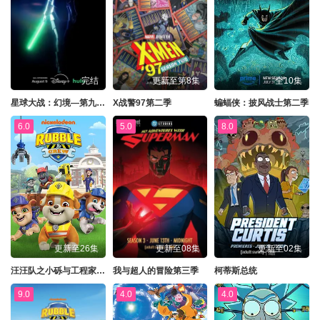
完结
更新至第8集
全10集
星球大战：幻境—第九个绝地武士
X战警97第二季
蝙蝠侠：披风战士第二季
6.0
5.0
8.0
更新至26集
更新至08集
更新至02集
汪汪队之小砾与工程家族第三季
我与超人的冒险第三季
柯蒂斯总统
9.0
4.0
4.0