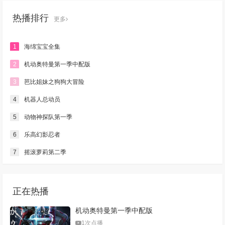
热播排行
更多
1
海绵宝宝全集
2
机动奥特曼第一季中配版
3
芭比姐妹之狗狗大冒险
4
机器人总动员
5
动物神探队第一季
6
乐高幻影忍者
7
摇滚萝莉第二季
正在热播
机动奥特曼第一季中配版
1次点播