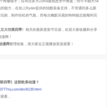
y是个维修能手；拉布拉多犬Zuma最熟悉水中救援；而可卡颇犬Sk
的能力，在加上Ryder提供的炫酷装备支持，不管遇到多么困
互玩闹，制作轻松的气氛，而每次幽默乐观的狗狗能总能顺利完
队立大功第四季
》相关的最新更新节目源，欢迎大家收藏和分享
动漫网！
动漫网
整理收集，请大家去正规播放渠道观看！
功第四季》这部欧美动漫？
//3777mj.com/dm/6139.html
费观看，