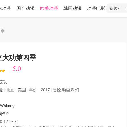
本动漫
国产动漫
欧美动漫
韩国动漫
动漫电影
视频
四季
立大功第四季
5.0
5.0
逻队
漫
地区：
美国
年份：
2017
冒险,动画,科幻
Whitney
分
5.0
6-17 16:41