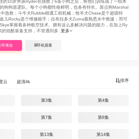
技的10岁男孩Ryder在拯救了6条小狗之后，将他们训练成了一组本
的狗狗巡逻队。每个小狗都性格鲜明，也各有特长。斑点狗Marshal
火中急救；斗牛犬Rubble精通工程机械；牧羊犬Chase是个超级特
血儿Rocky是个维修能手；拉布拉多犬Zuma最熟悉水中救援；而可
Skye掌握着各种航空技术。拥有这么多解决问题的能力，在加上Ry
提供的炫酷装备支持，不管遇到多..
更多
立即播放
手机观看
排序
度云
超清4k
第3集
第4集
第7集
第8集
第13集
第14集