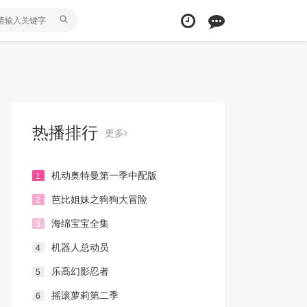
热播排行
更多
机动奥特曼第一季中配版
1
芭比姐妹之狗狗大冒险
2
海绵宝宝全集
3
机器人总动员
4
乐高幻影忍者
5
摇滚萝莉第二季
6