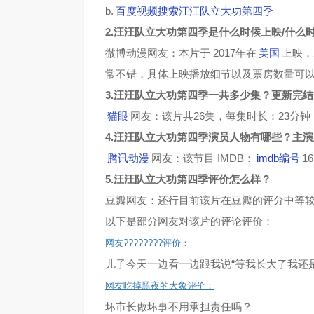
b.
百度视频搜索汪汪队立大功第四季
2.汪汪队立大功第四季是什么时候上映/什么
微博动漫网友：本片于 2017年在
美国
上映，
常不错，具体上映播放细节以及票房数量可
3.汪汪队立大功第四季一共多少集？更新完
猫眼
网友：该片共26集，每集时长：23分
4.汪汪队立大功第四季演员人物有哪些？主
腾讯动漫
网友：该节目 IMDB：
imdb编号
1
5.汪汪队立大功第四季评价怎么样？
豆瓣网友：还行目前该片在豆瓣的评分中等较
以下是部分网友对该片的评论评价：
网友????????评价：
儿子今天一边看一边跟我说“等我长大了我还
网友吃掉黑夜的大象评价：
坏市长做坏事不用承担责任吗？