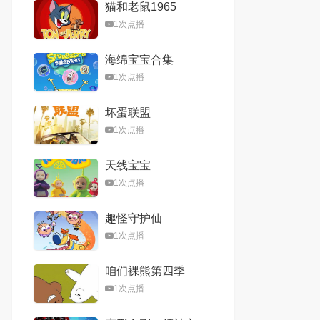
猫和老鼠1965
1次点播
海绵宝宝合集
1次点播
坏蛋联盟
1次点播
天线宝宝
1次点播
趣怪守护仙
1次点播
咱们裸熊第四季
1次点播