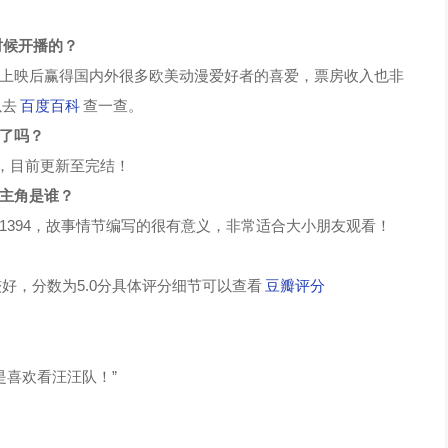
时候开播的？
上映后赢得国内外很多欧美动漫爱好者的喜爱，票房收入也非
以去
百度百科
查一查。
结了吗？
钟，目前更新至完结！
演主角是谁？
61394，故事情节编写的很有意义，非常适合大小朋友观看！
好，分数为5.0分具体评分细节可以查看
豆瓣评分
是喜欢看汪汪队！”