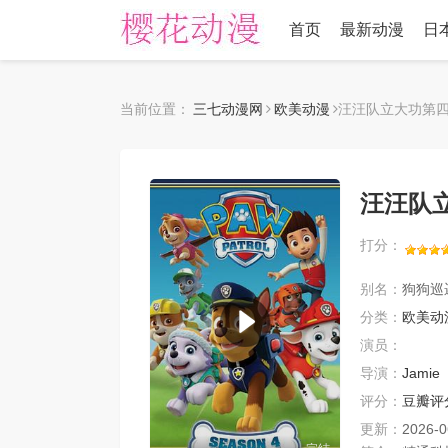
首页
最新动漫
日
当前位置：
三七动漫网
欧美动漫
汪汪队立大功第
汪汪队
打分：
别名：
狗狗巡
分类：
欧美动
演员：
导演：
Jamie
评分：
豆瓣评
更新：
2026-0