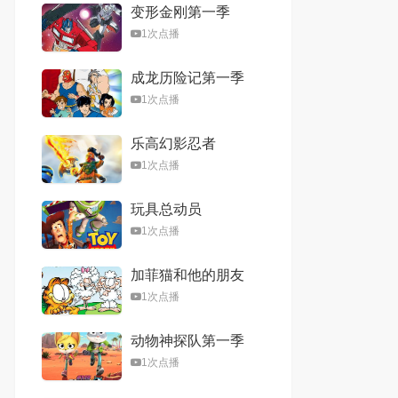
变形金刚第一季
1次点播
成龙历险记第一季
1次点播
乐高幻影忍者
1次点播
玩具总动员
1次点播
加菲猫和他的朋友
们第一季
1次点播
动物神探队第一季
1次点播