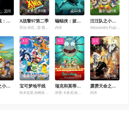
完结
更新至第8集
全10集
更新至26集
星球大战：幻境—第九个绝地武士
X战警97第二季
蝙蝠侠：披风战士第二季
汪汪队之小砾与工程家族第三季
乔治·布扎 , 雷·蔡斯 , 霍莉·周 , 卡尔·J·杜德 , 詹妮弗·黑尔 , JP·卡利亚赫 , 罗斯·马昆德 , 艾莉森·西莉-史密斯 , 马修·沃特森 , 伦诺·赞恩 , 迈克尔·约翰斯顿
内详
Alessandro Pugiotto,Leslie Adlam,拉克斯顿·汉斯贝克
4.0
4.0
5.0
已完结
更新至第144集
完结
全150集
汪汪队之小砾与工程家族第三季国语
宝可梦地平线
瑞克和莫蒂第九季
霹雳天命之仙魔鏖锋
铃木实里,寺崎裕香,青山吉能,八代拓,大谷育江,林原惠美,山下大辉,浪川大辅,本渡枫,喜多村英梨,佐仓绫音,三宅健太,真堂圭,塾一久,田边幸辅,志田有彩,堀江瞬,古川慎
伊恩·卡多尼,哈利·贝尔登,萨拉·乔克,克里斯·帕内尔,斯宾瑟·格拉默
内详