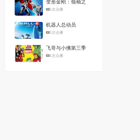
变形金刚：领袖之
证第一季
1次点播
机器人总动员
1次点播
飞哥与小佛第三季
1次点播