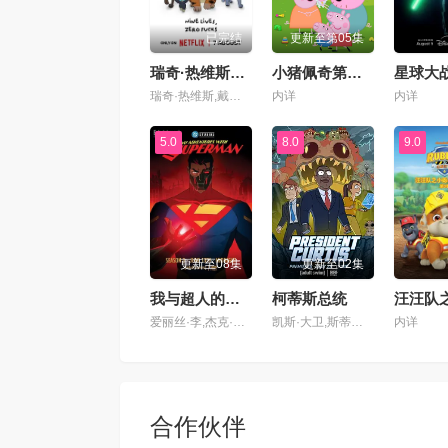
已完结
更新至第05集
瑞奇·热维斯之街猫一族
小猪佩奇第十二季国语
瑞奇·热维斯,戴安·摩根,汤姆·巴斯登,大卫·厄尔,乔·哈特利,安德鲁·布鲁克,凯丽·戈德利曼,娜塔莉·卡西迪,托尼·威
内详
内详
5.0
8.0
9.0
更新至08集
更新至02集
我与超人的冒险第三季
柯蒂斯总统
爱丽丝·李,杰克·奎德,卢卡斯·格拉比,黛布拉·威尔逊,马克斯·迈特尔曼,凯萨琳·塔柏,克里斯·帕内尔,文森·童,珍妮·提拉多,伊斯梅尔·萨希德,小戴维·艾瑞歌,琪亚娜·玛黛拉
凯斯·大卫,斯蒂芬妮·比翠丝,吉姆·拉什,丹·巴克达尔,凯尔茜·斯科特
内详
合作伙伴