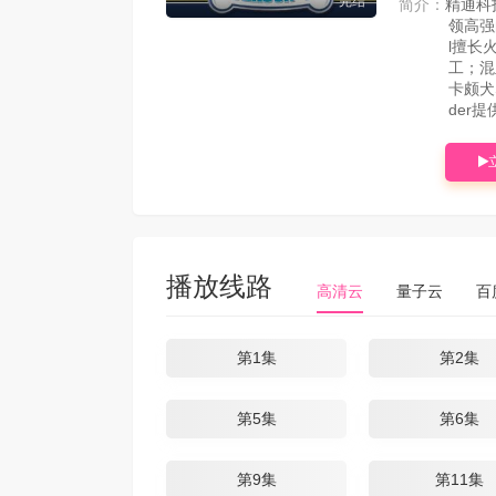
完结
简介：
精通科
领高强
l擅长
工；混
卡颇犬
der
播放线路
高清云
量子云
百
第1集
第2集
第5集
第6集
第9集
第11集