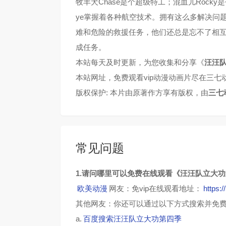
牧羊犬Chase是个超级特工；混血儿Rock
ye掌握着各种航空技术。拥有这么多解决问题
难和危险的救援任务，他们还总是忘不了相
成任务。
本站每天及时更新，为您收集和分享《
汪汪
本站网址，免费观看vip动漫动画片尽在三七
版权保护: 本片由原著作方享有版权，由
三七
常见问题
1.请问哪里可以免费在线观看《汪汪队立大
欧美动漫
网友：免vip在线观看地址：
https:
其他网友：你还可以通过以下方式搜索并免
a.
百度搜索汪汪队立大功第四季