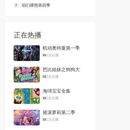
咱们裸熊第四季
7
正在热播
机动奥特曼第一季
中配版
1次点播
芭比姐妹之狗狗大
冒险
1次点播
海绵宝宝全集
1次点播
摇滚萝莉第二季
1次点播