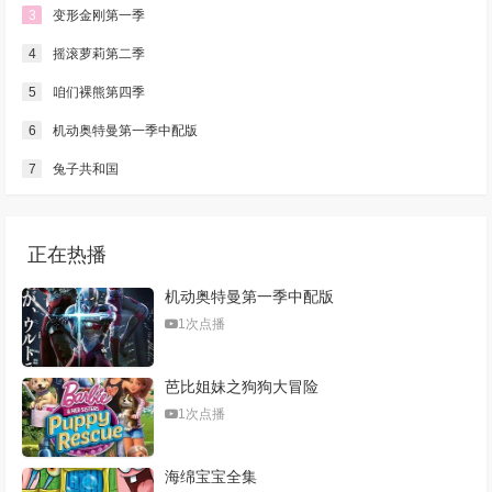
3
变形金刚第一季
4
摇滚萝莉第二季
5
咱们裸熊第四季
6
机动奥特曼第一季中配版
7
兔子共和国
正在热播
机动奥特曼第一季中配版
1次点播
芭比姐妹之狗狗大冒险
1次点播
海绵宝宝全集