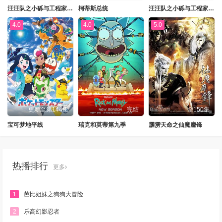
汪汪队之小砾与工程家族第三季
柯蒂斯总统
汪汪队之小砾与工程家族第三季国语
4.0
4.0
5.0
更新至第144集
完结
全150集
宝可梦地平线
瑞克和莫蒂第九季
霹雳天命之仙魔鏖锋
热播排行
更多
1
芭比姐妹之狗狗大冒险
2
乐高幻影忍者