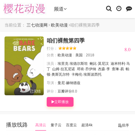
频道
当前位置：
三七动漫网
欧美动漫
咱们裸熊第四季
咱们裸熊第四季
8.0
8.0
打分：
分类：
欧美动漫
美国
2018
演员：
埃里克·埃德尔斯坦
鲍比·莫尼汉
迪米特利·马
丁
山姆·拉瓦尼诺
邓肯·乔伊纳
杰森·李
查琳·易
帕
顿·奥斯瓦尔特
卡梅伦·埃斯波西托
导演：
曼尼·赫纳德兹
已完结
评分：
豆瓣评分
8.0
立即播放
播放线路
高清云
量子云
百度云
超清4k
排序