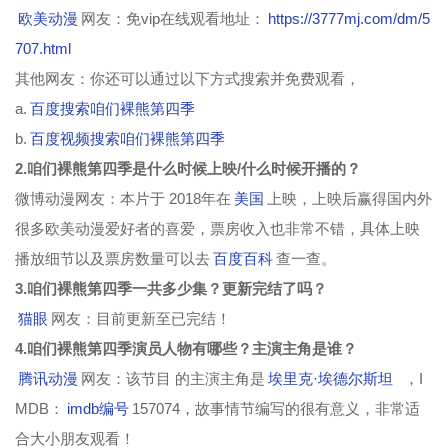
欧美动漫
网友：免vip在线观看地址：
https://3777mj.com/dm/5
707.html
其他网友：你还可以通过以下方式搜索并免费观看，
a.
百度搜索咱们裸熊第四季
b.
百度视频搜索咱们裸熊第四季
2.咱们裸熊第四季是什么时候上映/什么时候开播的？
微博动漫网友：本片于 2018年在
美国
上映，上映后赢得国内外
很多欧美动漫爱好者的喜爱，票房收入也非常不错，具体上映
播放细节以及票房数量可以去
百度百科
查一查。
3.咱们裸熊第四季一共多少集？更新完结了吗？
猫眼
网友：目前更新至已完结！
4.咱们裸熊第四季演员人物有哪些？主演主角是谁？
腾讯动漫
网友：该节目 的主演主角是
埃里克·埃德尔斯坦
，I
MDB：
imdb编号
157074，故事情节编写的很有意义，非常适
合大小朋友观看！