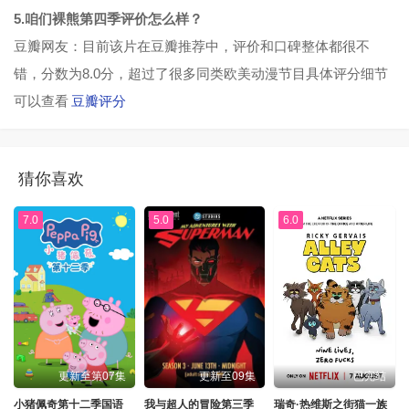
5.咱们裸熊第四季评价怎么样？
豆瓣网友：目前该片在豆瓣推荐中，评价和口碑整体都很不
错，分数为8.0分，超过了很多同类欧美动漫节目具体评分细节
可以查看
豆瓣评分
猜你喜欢
7.0
5.0
6.0
更新至第07集
更新至09集
已完结
小猪佩奇第十二季国语
我与超人的冒险第三季
瑞奇·热维斯之街猫一族