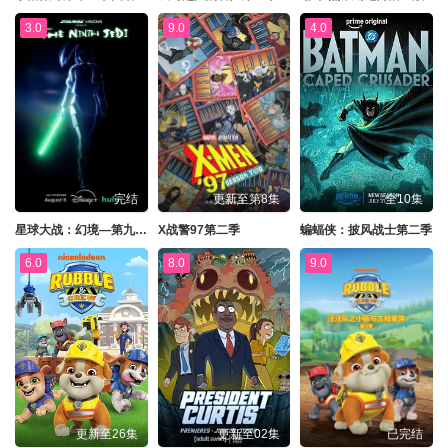
3.0
9.0
4.0
完结
更新至第8集
全10集
星球大战：幻境—第九个绝地武士
X战警97第二季
蝙蝠侠：披风战士第二季
6.0
8.0
9.0
更新至26集
更新至02集
已完结