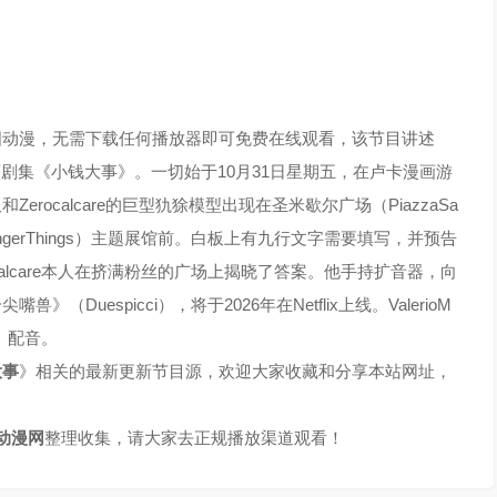
国动漫，无需下载任何播放器即可免费在线观看，该节目讲述
上的全新动画剧集《小钱大事》。一切始于10月31日星期五，在卢卡漫画游
板和Zerocalcare的巨型犰狳模型出现在圣米歇尔广场（PiazzaSa
StrangerThings）主题展馆前。白板上有九行文字需要填写，并预告
calcare本人在挤满粉丝的广场上揭晓了答案。他手持扩音器，向
uespicci），将于2026年在Netflix上线。ValerioM
心）配音。
大事
》相关的最新更新节目源，欢迎大家收藏和分享本站网址，
动漫网
整理收集，请大家去正规播放渠道观看！