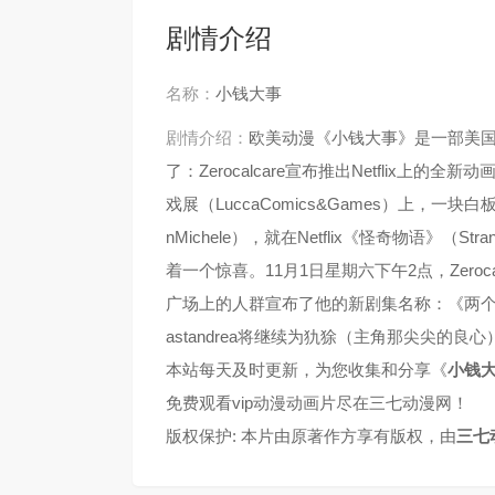
剧情介绍
名称：
小钱大事
剧情介绍：
欧美动漫《小钱大事》是一部美
了：Zerocalcare宣布推出Netflix
戏展（LuccaComics&Games）上，一块白
nMichele），就在Netflix《怪奇物语》（
着一个惊喜。11月1日星期六下午2点，Zero
广场上的人群宣布了他的新剧集名称：《两个尖嘴兽》（D
astandrea将继续为犰狳（主角那尖尖的良
本站每天及时更新，为您收集和分享《
小钱
免费观看vip动漫动画片尽在三七动漫网！
版权保护: 本片由原著作方享有版权，由
三七