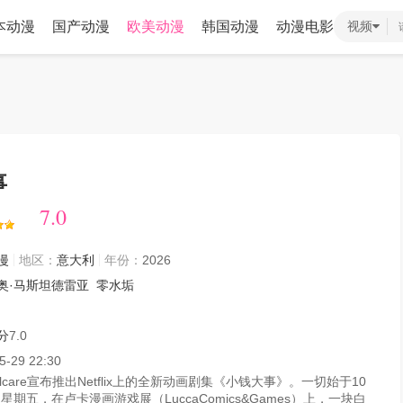
本动漫
国产动漫
欧美动漫
韩国动漫
动漫电影
视频
事
7.0
7.0
漫
地区：
意大利
年份：
2026
奥·马斯坦德雷亚
零水垢
分
7.0
5-29 22:30
calcare宣布推出Netflix上的全新动画剧集《小钱大事》。一切始于10
日星期五，在卢卡漫画游戏展（LuccaComics&Games）上，一块白