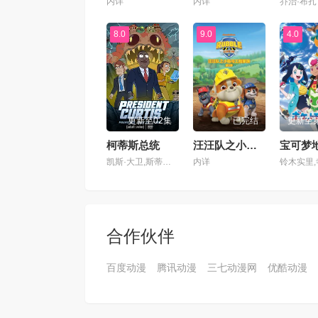
内详
内详
8.0
9.0
4.0
更新至02集
已完结
更新至第
柯蒂斯总统
汪汪队之小砾与工程家族第三季国语
宝可梦
凯斯·大卫,斯蒂芬妮·比翠丝,吉姆·拉什,丹·巴克达尔,凯尔茜·斯科特
内详
合作伙伴
百度动漫
腾讯动漫
三七动漫网
优酷动漫