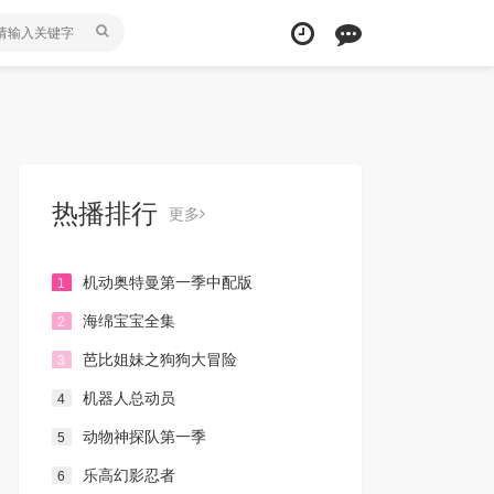
热播排行
更多
机动奥特曼第一季中配版
1
海绵宝宝全集
2
芭比姐妹之狗狗大冒险
3
机器人总动员
4
动物神探队第一季
5
乐高幻影忍者
6