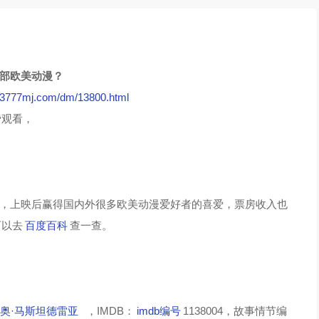
这部欧美动漫？
//3777mj.com/dm/13800.html
费观看，
？
，上映后赢得国内外很多欧美动漫爱好者的喜爱，票房收入也
可以去
百度百科
查一查。
奥·马斯坦德雷亚
，IMDB：
imdb编号
1138004，故事情节编