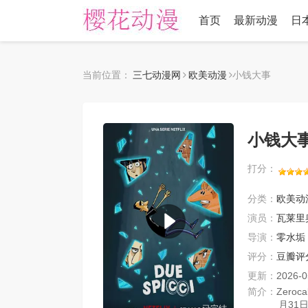
首页
最新动漫
日
当前位置：
三七动漫网
欧美动漫
小钱大事
小钱大
打分：
分类：
欧美动
演员：
瓦莱里
导演：
零水垢
评分：
豆瓣评
更新：
2026-0
简介：
Zero
月31