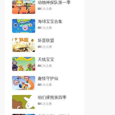
动物神探队第一季
1次点播
海绵宝宝合集
1次点播
坏蛋联盟
1次点播
天线宝宝
1次点播
趣怪守护仙
1次点播
咱们裸熊第四季
1次点播