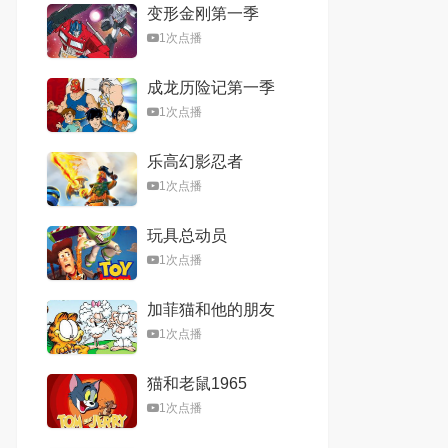
变形金刚第一季
1次点播
成龙历险记第一季
1次点播
乐高幻影忍者
1次点播
玩具总动员
1次点播
加菲猫和他的朋友
们第一季
1次点播
猫和老鼠1965
1次点播