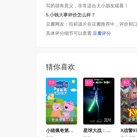
写的很有意义，非常适合大小朋友观看！
5.小钱大事评价怎么样？
豆瓣网友：目前该片在豆瓣推荐中，评价和口
具体评分细节可以查看
豆瓣评分
猜你喜欢
7.0
3.0
9.0
更新至第03集
完结
更新
小猪佩奇第十二季国语
星球大战：幻境—第九个绝地武士
X战警9