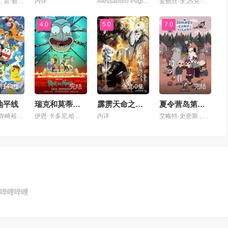
乔治·布扎 , 雷·蔡斯 , 霍莉·周 , 卡尔·J·杜德 , 詹妮弗·黑尔 , JP·卡利亚赫 , 罗斯·马昆德 , 艾莉森·西莉-史密斯 , 马修·沃特森 , 伦诺·赞恩 , 迈克尔·约翰斯顿
内详
Alessandro Pugiotto,Leslie Adlam,拉克斯顿·汉斯贝克
爱丽丝·李,杰克·奎德,卢卡斯·格拉比,黛布拉·威尔逊,马克斯·迈特尔曼,凯萨琳·塔柏,克里斯·帕内尔,文森·童,珍妮·提拉多,伊斯梅尔·萨希德,小戴维·艾瑞歌,琪亚娜·玛黛拉
4.0
5.0
7.0
144集
完结
全150集
完结
地平线
瑞克和莫蒂第九季
霹雳天命之仙魔鏖锋
夏令营岛第一季
铃木实里,寺崎裕香,青山吉能,八代拓,大谷育江,林原惠美,山下大辉,浪川大辅,本渡枫,喜多村英梨,佐仓绫音,三宅健太,真堂圭,塾一久,田边幸辅,志田有彩,堀江瞬,古川慎
伊恩·卡多尼,哈利·贝尔登,萨拉·乔克,克里斯·帕内尔,斯宾瑟·格拉默
内详
艾略特·史密斯 , 乌娜·劳伦斯 , 朱丽亚·波特 , 山姆·拉瓦尼诺 , 雷蒙·汉密尔顿 , 英迪·纳梅斯 , 伊坦·马赫 , 查琳·易 , 安德烈·鲁滨孙 , 尼基·卡斯蒂略 , 福琼·费姆斯特 , 艾莉克莎·尼森森
哔哩哔哩