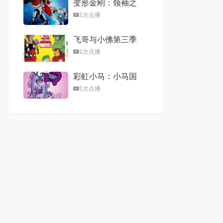
变形金刚：领袖之
证第一季
1次点播
飞哥与小佛第三季
1次点播
彩虹小马：小马国
女孩
1次点播