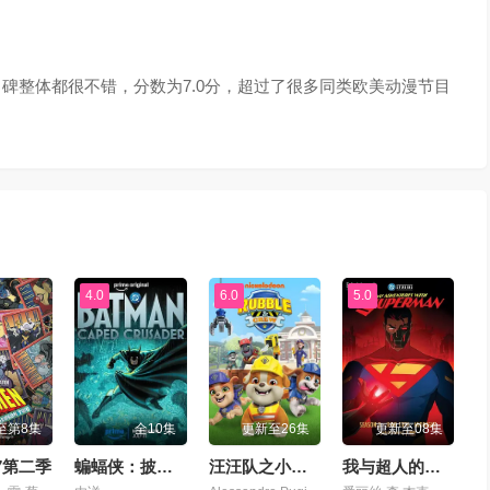
碑整体都很不错，分数为7.0分，超过了很多同类欧美动漫节目
4.0
6.0
5.0
至第8集
全10集
更新至26集
更新至08集
7第二季
蝙蝠侠：披风战士第二季
汪汪队之小砾与工程家族第三季
我与超人的冒险第三季