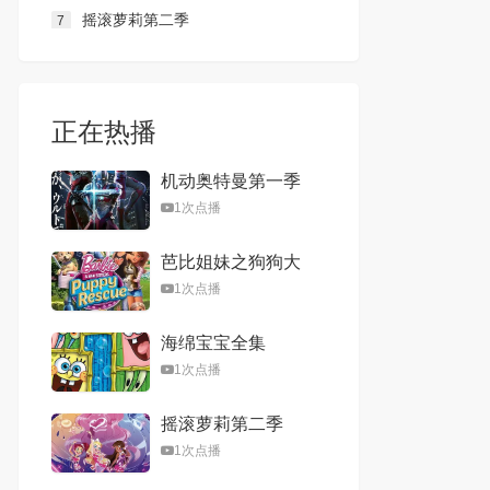
摇滚萝莉第二季
7
正在热播
机动奥特曼第一季
中配版
1次点播
芭比姐妹之狗狗大
冒险
1次点播
海绵宝宝全集
1次点播
摇滚萝莉第二季
1次点播