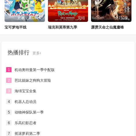
更新至第144集
完结
全150集
宝可梦地平线
瑞克和莫蒂第九季
霹雳天命之仙魔鏖锋
热播排行
更多
1
机动奥特曼第一季中配版
2
芭比姐妹之狗狗大冒险
3
海绵宝宝全集
4
机器人总动员
5
动物神探队第一季
6
乐高幻影忍者
7
摇滚萝莉第二季