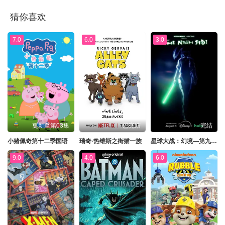
猜你喜欢
7.0
6.0
3.0
更新至第03集
已完结
完结
小猪佩奇第十二季国语
瑞奇·热维斯之街猫一族
星球大战：幻境—第九个绝地武士
9.0
4.0
6.0