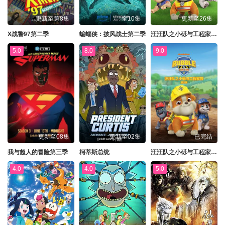
更新至第8集
全10集
更新至26集
X战警97第二季
蝙蝠侠：披风战士第二季
汪汪队之小砾与工程家族第三季
5.0
8.0
9.0
更新至08集
更新至02集
已完结
我与超人的冒险第三季
柯蒂斯总统
汪汪队之小砾与工程家族第三季国语
4.0
4.0
5.0