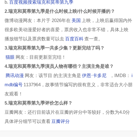
b.
百度视频搜索瑞克和莫蒂第九季
2.瑞克和莫蒂第九季是什么时候上映/什么时候开播的？
微博动漫网友：本片于 2026年在
美国
上映，上映后赢得国内外
很多欧美动漫爱好者的喜爱，票房收入也非常不错，具体上映
播放细节以及票房数量可以去
百度百科
查一查。
3.瑞克和莫蒂第九季一共多少集？更新完结了吗？
猫眼
网友：目前更新至完结！
4.瑞克和莫蒂第九季演员人物有哪些？主演主角是谁？
腾讯动漫
网友：该节目 的主演主角是
伊恩·卡多尼
，IMDB：
i
mdb编号
1137964，故事情节编写的很有意义，非常适合大小朋
友观看！
5.瑞克和莫蒂第九季评价怎么样？
豆瓣网友：还行目前该片在豆瓣的评分中等较好，分数为4.0分
具体评分细节可以查看
豆瓣评分