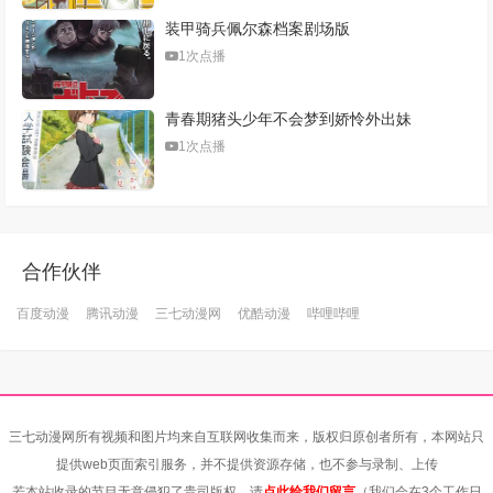
装甲骑兵佩尔森档案剧场版
1次点播
青春期猪头少年不会梦到娇怜外出妹
1次点播
合作伙伴
百度动漫
腾讯动漫
三七动漫网
优酷动漫
哔哩哔哩
三七动漫网所有视频和图片均来自互联网收集而来，版权归原创者所有，本网站只
提供web页面索引服务，并不提供资源存储，也不参与录制、上传
若本站收录的节目无意侵犯了贵司版权，请
点此给我们留言
（我们会在3个工作日