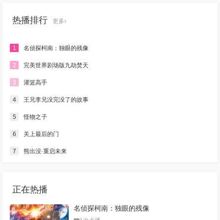
热播排行
更多
1
名侦探柯南：独眼的残像
2
完美世界剧场版九劫焚天
3
灌篮高手
4
王兄李兄没完没了的故事
5
怪物之子
6
关上最后的门
7
熊出没·重启未来
正在热播
名侦探柯南：独眼的残像