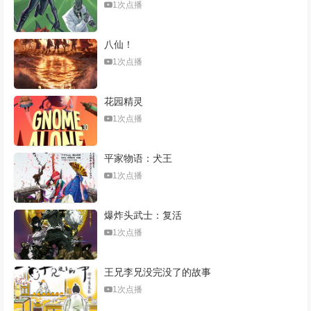
1次点播
八仙！
1次点播
花园精灵
1次点播
平家物语：犬王
1次点播
爆炸头武士：复活
1次点播
王兄李兄没完没了的故事
1次点播