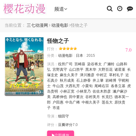
频道
当前位置：
三七动漫网
动漫电影
怪物之子
怪物之子
7.0
7.0
打分：
分类：
动漫电影
日本
2015
演员：
役所广司
宫崎葵
染谷将太
广濑铃
山路和
弘
宫野真守
山口胜平
黑木华
大野百花
诸星堇
长
塚圭史
麻生久美子
津川雅彦
中村正
草村礼子
近
石真介
秋月成美
石上静香
井上肇
岩崎博
宇梶刚
士
牛山茂
大西礼芳
小栗旬
尾崎右宗
各务立基
虎
岛贵明
小林正宽
小林里乃
佐佐木胜彦
濑户麻沙
HD
美
高桥伸也
田中要次
谷村美月
长克巳
德本英一
郎
户田惠
中岛广稀
中根久美子
莲岳大
原扶贵
子
市道
导演：
细田守
评分：
豆瓣评分
7.0
立即播放