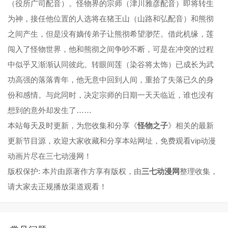
（役所广司配音）。怪物界的宗师（津川雅彦配音）即将转生
为神，接任他位置的人选将在猪王山（山路和弘配音）和熊彻
之间产生，但是没有嫡传弟子让熊彻希望渺茫。借此机缘，莲
闯入了怪物世界，他和熊彻之间争吵不断，可是在冲突的过程
中似乎又渐渐认同彼此。转眼间莲（染谷将太饰）已成长为武
功高强的落落青年，他无意中回到人间，重拾了失落已久的身
份和感情。与此同时，决定宗师的日期一天天临近，谁也没有
想到的意外却发生了……
本站每天及时更新，为您收集和分享《
怪物之子
》相关的最新
更新节目源，欢迎大家收藏和分享本站网址，免费观看vip动漫
动画片尽在三七动漫网！
版权保护: 本片由原著作方享有版权，由
三七动漫网
整理收集，
请大家去正规播放渠道观看！