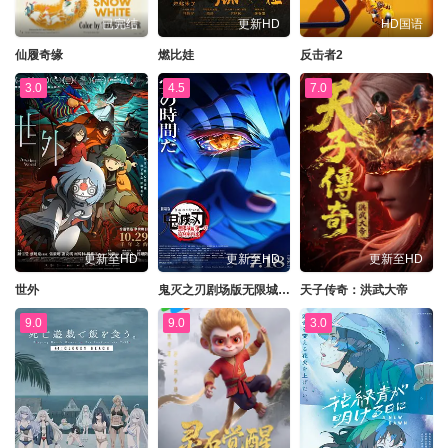
已完结
更新HD
HD国语
仙履奇缘
燃比娃
反击者2
3.0
4.5
7.0
更新至HD
更新至HD
更新至HD
世外
鬼灭之刃剧场版无限城篇第一章猗窝座再来
天子传奇：洪武大帝
9.0
9.0
3.0