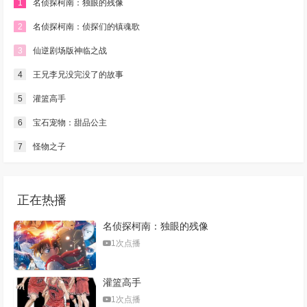
1
名侦探柯南：独眼的残像
2
名侦探柯南：侦探们的镇魂歌
3
仙逆剧场版神临之战
4
王兄李兄没完没了的故事
5
灌篮高手
6
宝石宠物：甜品公主
7
怪物之子
正在热播
名侦探柯南：独眼的残像
1次点播
灌篮高手
1次点播