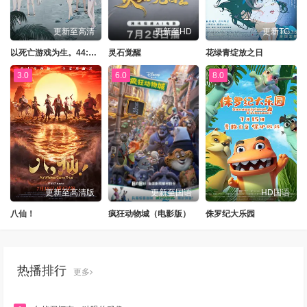
更新至高清
更新至HD
更新TC
以死亡游戏为生。44:CLOUDYBEACH
灵石觉醒
花绿青绽放之日
3.0
6.0
8.0
更新至高清版
更新至国语
HD国语
八仙！
疯狂动物城（电影版）
侏罗纪大乐园
热播排行
更多