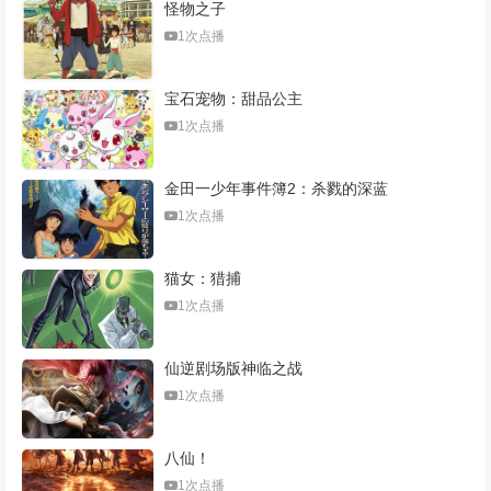
怪物之子
1次点播
宝石宠物：甜品公主
1次点播
金田一少年事件簿2：杀戮的深蓝
1次点播
猫女：猎捕
1次点播
仙逆剧场版神临之战
1次点播
八仙！
1次点播