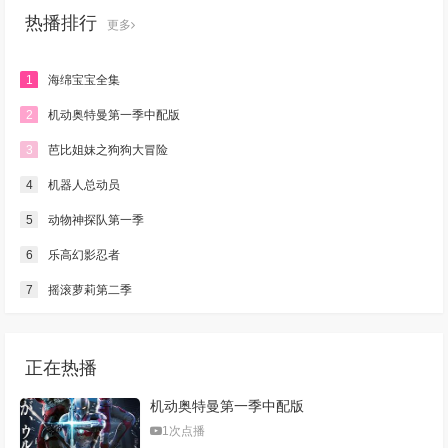
热播排行
更多
1
海绵宝宝全集
2
机动奥特曼第一季中配版
3
芭比姐妹之狗狗大冒险
4
机器人总动员
5
动物神探队第一季
6
乐高幻影忍者
7
摇滚萝莉第二季
正在热播
机动奥特曼第一季中配版
1次点播