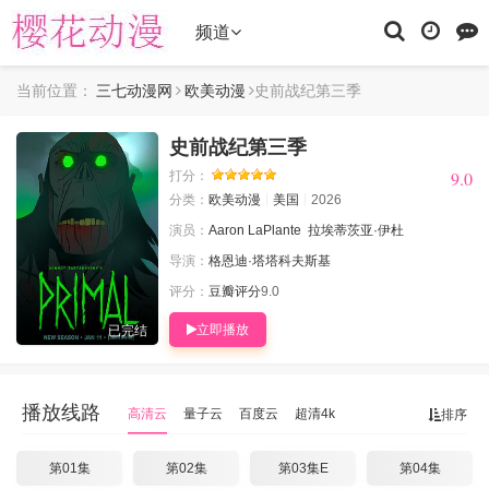
频道
当前位置：
三七动漫网
欧美动漫
史前战纪第三季
史前战纪第三季
9.0
9.0
打分：
分类：
欧美动漫
美国
2026
演员：
Aaron LaPlante
拉埃蒂茨亚·伊杜
导演：
格恩迪·塔塔科夫斯基
评分：
豆瓣评分
9.0
立即播放
已完结
播放线路
高清云
量子云
百度云
超清4k
排序
第01集
第02集
第03集E
第04集