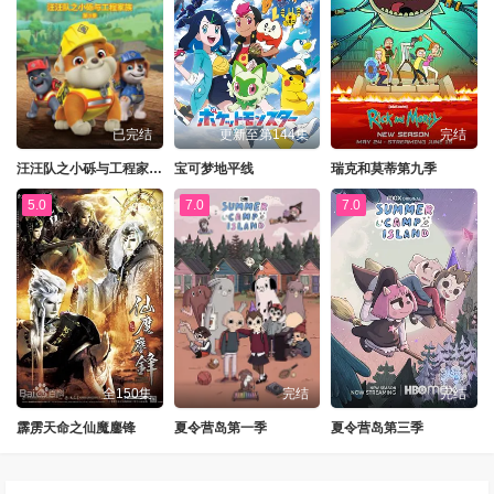
已完结
更新至第144集
完结
汪汪队之小砾与工程家族第三季国语
宝可梦地平线
瑞克和莫蒂第九季
5.0
7.0
7.0
全150集
完结
完结
霹雳天命之仙魔鏖锋
夏令营岛第一季
夏令营岛第三季