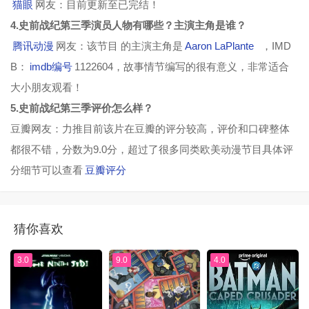
猫眼
网友：目前更新至已完结！
4.史前战纪第三季演员人物有哪些？主演主角是谁？
腾讯动漫
网友：该节目 的主演主角是
Aaron LaPlante
，IMD
B：
imdb编号
1122604，故事情节编写的很有意义，非常适合
大小朋友观看！
5.史前战纪第三季评价怎么样？
豆瓣网友：力推目前该片在豆瓣的评分较高，评价和口碑整体
都很不错，分数为9.0分，超过了很多同类欧美动漫节目具体评
分细节可以查看
豆瓣评分
猜你喜欢
3.0
9.0
4.0