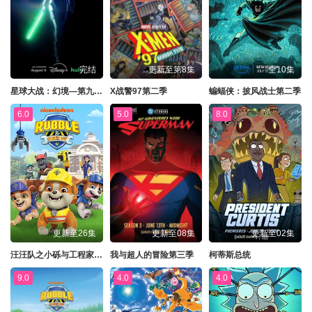
完结
更新至第8集
全10集
星球大战：幻境—第九个绝地武士
X战警97第二季
蝙蝠侠：披风战士第二季
6.0
5.0
8.0
更新至26集
更新至08集
更新至02集
汪汪队之小砾与工程家族第三季
我与超人的冒险第三季
柯蒂斯总统
9.0
4.0
4.0