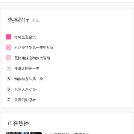
热播排行
更多
1
海绵宝宝全集
2
机动奥特曼第一季中配版
3
芭比姐妹之狗狗大冒险
4
变形金刚第一季
5
动物神探队第一季
6
机器人总动员
7
乐高幻影忍者
正在热播