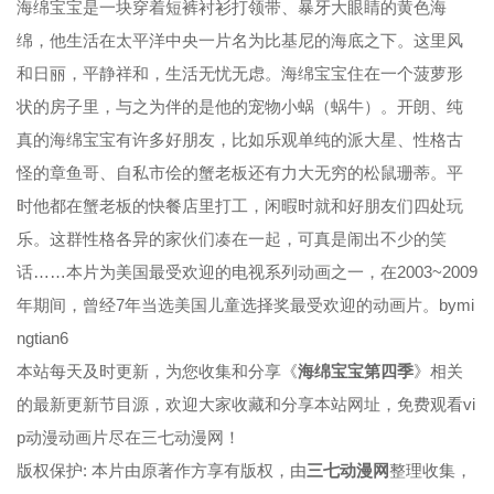
海绵宝宝是一块穿着短裤衬衫打领带、暴牙大眼睛的黄色海
绵，他生活在太平洋中央一片名为比基尼的海底之下。这里风
和日丽，平静祥和，生活无忧无虑。海绵宝宝住在一个菠萝形
状的房子里，与之为伴的是他的宠物小蜗（蜗牛）。开朗、纯
真的海绵宝宝有许多好朋友，比如乐观单纯的派大星、性格古
怪的章鱼哥、自私市侩的蟹老板还有力大无穷的松鼠珊蒂。平
时他都在蟹老板的快餐店里打工，闲暇时就和好朋友们四处玩
乐。这群性格各异的家伙们凑在一起，可真是闹出不少的笑
话……本片为美国最受欢迎的电视系列动画之一，在2003~2009
年期间，曾经7年当选美国儿童选择奖最受欢迎的动画片。bymi
ngtian6
本站每天及时更新，为您收集和分享《
海绵宝宝第四季
》相关
的最新更新节目源，欢迎大家收藏和分享本站网址，免费观看vi
p动漫动画片尽在三七动漫网！
版权保护: 本片由原著作方享有版权，由
三七动漫网
整理收集，