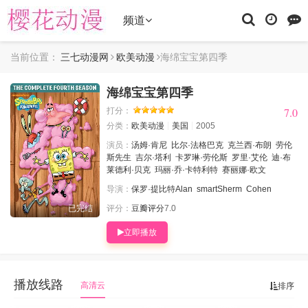
频道
当前位置：
三七动漫网
欧美动漫
海绵宝宝第四季
海绵宝宝第四季
7.0
7.0
打分：
分类：
欧美动漫
美国
2005
演员：
汤姆·肯尼
比尔·法格巴克
克兰西·布朗
劳伦
斯先生
吉尔·塔利
卡罗琳·劳伦斯
罗里·艾伦
迪·布
莱德利·贝克
玛丽·乔·卡特利特
赛丽娜·欧文
导演：
保罗·提比特Alan
smartSherm
Cohen
已完结
评分：
豆瓣评分
7.0
立即播放
播放线路
高清云
排序