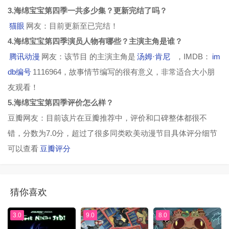
3.海绵宝宝第四季一共多少集？更新完结了吗？
猫眼
网友：目前更新至已完结！
4.海绵宝宝第四季演员人物有哪些？主演主角是谁？
腾讯动漫
网友：该节目 的主演主角是
汤姆·肯尼
，IMDB：
im
db编号
1116964，故事情节编写的很有意义，非常适合大小朋
友观看！
5.海绵宝宝第四季评价怎么样？
豆瓣网友：目前该片在豆瓣推荐中，评价和口碑整体都很不
错，分数为7.0分，超过了很多同类欧美动漫节目具体评分细节
可以查看
豆瓣评分
猜你喜欢
3.0
9.0
8.0