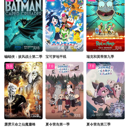
完结
更新至第144集
完结
蝙蝠侠：披风战士第二季
宝可梦地平线
瑞克和莫蒂第九季
5.0
7.0
7.0
全150集
完结
完结
霹雳天命之仙魔鏖锋
夏令营岛第一季
夏令营岛第三季