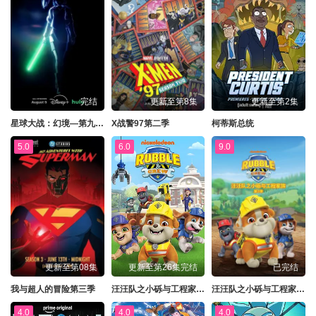
完结
更新至第8集
更新至第2集
星球大战：幻境—第九个绝地武士
X战警97第二季
柯蒂斯总统
5.0
6.0
9.0
更新至第08集
更新至第26集完结
已完结
我与超人的冒险第三季
汪汪队之小砾与工程家族第三季
汪汪队之小砾与工程家族第三季国语
4.0
4.0
4.0