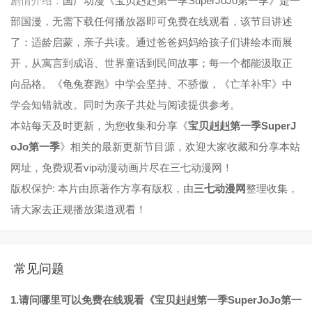
剧情介绍：
国产动漫《宝贝赳赳第一季SuperJoJo第一季》是一
部国漫，无需下载任何播放器即可免费在线观看，该节目讲述
第49集
第50集
第51集
第52集
了：适龄启蒙，亲子共读。通过爸爸妈妈给孩子们讲绘本而展
第53集
第54集
第55集
第56集
开，从寓言到成语、世界童话到民间故事；每一个都能汲取正
向品格。《龟兔赛跑》中学会坚持、不骄傲，《亡羊补牢》中
第57集
第58集
第59集
第60集
学会知错就改。同时为亲子共处与阅读提供参考。
第61集
第62集
第63集
第64集
本站每天及时更新，为您收集和分享《
宝贝赳赳第一季SuperJ
第65集
第66集
第67集
第68集
oJo第一季
》相关的最新更新节目源，欢迎大家收藏和分享本站
网址，免费观看vip动漫动画片尽在三七动漫网！
第69集
第70集
第71集
第72集
版权保护: 本片由原著作方享有版权，由
三七动漫网
整理收集，
第73集
第74集
第75集
第76集
请大家去正规播放渠道观看！
第77集
第78集
第79集
第80集
第81集
第82集
第83集
第84集
常见问题
第85集
第86集
第87集
第88集
1.请问哪里可以免费在线观看《宝贝赳赳第一季SuperJoJo第一