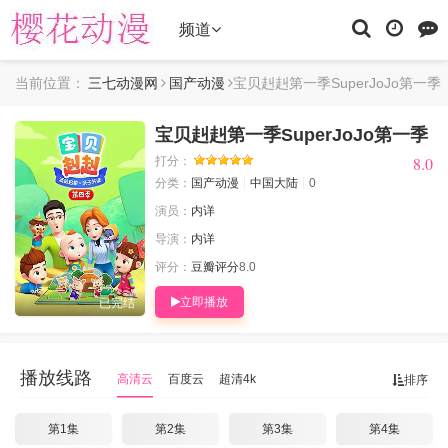
频道
当前位置：
三七动漫网
国产动漫
宝贝赳赳第一季SuperJoJo第一季
宝贝赳赳第一季SuperJoJo第一季
8.0
8.0
打分：
分类：
国产动漫
中国大陆
0
演员：
内详
导演：
内详
评分：
豆瓣评分
8.0
立即播放
已完结
播放线路
高清云
百度云
超清4k
排序
第1集
第2集
第3集
第4集