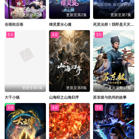
更新至第2集
更新至第2集
更新至第7集
谷雨街后巷
缔灵爱水心缠
死灵法师！我即是天灾动漫版
5.0
4.0
3.0
更新至第5集
更新至第8集
更新至第17集
大千小镇
山海经之山海归序
苏东坡与杭州的故事
3.0
4.0
7.0