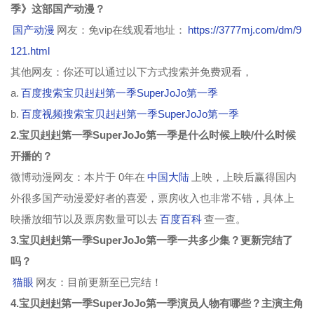
第89集
第90集
第91集
第92集
季》这部国产动漫？
国产动漫
网友：免vip在线观看地址：
https://3777mj.com/dm/9
第93集
第94集
第95集
第96集
121.html
第97集
第98集
第99集
第100集
其他网友：你还可以通过以下方式搜索并免费观看，
a.
百度搜索宝贝赳赳第一季SuperJoJo第一季
第101集
第102集
第103集
第104集
b.
百度视频搜索宝贝赳赳第一季SuperJoJo第一季
2.宝贝赳赳第一季SuperJoJo第一季是什么时候上映/什么时候
开播的？
微博动漫网友：本片于 0年在
中国大陆
上映，上映后赢得国内
外很多国产动漫爱好者的喜爱，票房收入也非常不错，具体上
映播放细节以及票房数量可以去
百度百科
查一查。
3.宝贝赳赳第一季SuperJoJo第一季一共多少集？更新完结了
吗？
猫眼
网友：目前更新至已完结！
4.宝贝赳赳第一季SuperJoJo第一季演员人物有哪些？主演主角