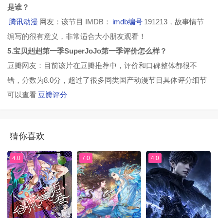
是谁？
腾讯动漫
网友：该节目 IMDB：
imdb编号
191213，故事情节
编写的很有意义，非常适合大小朋友观看！
5.宝贝赳赳第一季SuperJoJo第一季评价怎么样？
豆瓣网友：目前该片在豆瓣推荐中，评价和口碑整体都很不
错，分数为8.0分，超过了很多同类国产动漫节目具体评分细节
可以查看
豆瓣评分
猜你喜欢
4.0
7.0
4.0