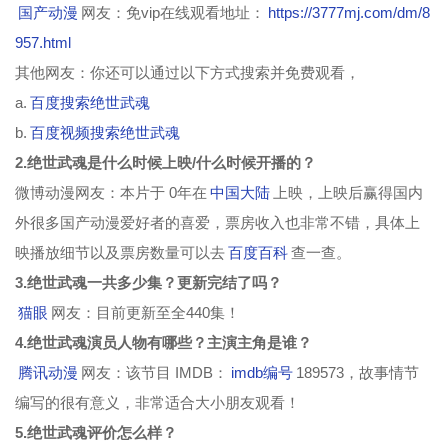
第89集
第90集
第91集
第92集
国产动漫
网友：免vip在线观看地址：
https://3777mj.com/dm/8
957.html
第93集
第94集
第95集
第96集
其他网友：你还可以通过以下方式搜索并免费观看，
第97集
第98集
第99集
第100集
a.
百度搜索绝世武魂
b.
百度视频搜索绝世武魂
第101集
第102集
第103集
第104集
2.绝世武魂是什么时候上映/什么时候开播的？
第105集
第106集
第107集
第108集
微博动漫网友：本片于 0年在
中国大陆
上映，上映后赢得国内
第109集
第110集
第111集
第112集
外很多国产动漫爱好者的喜爱，票房收入也非常不错，具体上
映播放细节以及票房数量可以去
百度百科
查一查。
第113集
第114集
第115集
第116集
3.绝世武魂一共多少集？更新完结了吗？
第117集
第118集
第119集
第120集
猫眼
网友：目前更新至全440集！
4.绝世武魂演员人物有哪些？主演主角是谁？
第121集
第122集
第123集
第124集
腾讯动漫
网友：该节目 IMDB：
imdb编号
189573，故事情节
第125集
第126集
第127集
第128集
编写的很有意义，非常适合大小朋友观看！
第129集
第130集
第131集
第132集
5.绝世武魂评价怎么样？