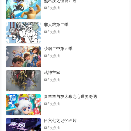
熊出没之怪兽计划
2次点播
第305集
第306集
第307集
第308集
第309集
第310集
第311集
第312集
非人哉第二季
2次点播
第313集
第314集
第315集
第316集
第317集
第318集
第319集
第320集
茶啊二中第五季
2次点播
第321集
第322集
第323集
第324集
武神主宰
第325集
第326集
第327集
第328集
2次点播
第329集
第330集
第331集
第332集
喜羊羊与灰太狼之心世界奇遇
第333集
第334集
第335集
第336集
2次点播
第337集
第338集
第339集
第340集
伍六七之记忆碎片
第341集
第342集
第343集
第344集
2次点播