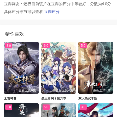
豆瓣网友：还行目前该片在豆瓣的评分中等较好，分数为4.0分
第133集
第134集
第135集
第136集
具体评分细节可以查看
豆瓣评分
第137集
第138集
第139集
第140集
第141集
第142集
第143集
第144集
猜你喜欢
第145集
第146集
第147集
第148集
8.0
6.0
5.0
第149集
第150集
第151集
第152集
第153集
第154集
第155集
第156集
第157集
第158集
第159集
第160集
第161集
第162集
第163集
第164集
更新至第6集
更新至第4集
更新至第5集
第165集
第166集
第167集
第168集
太古神尊
是王者啊？第六季
东大高武学院
第169集
第170集
第171集
第172集
9.0
5.0
3.0
第173集
第174集
第175集
第176集