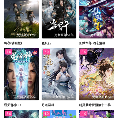
第177集
第178集
第179集
第180集
第181集
第182集
第183集
第184集
第185集
第186集
第187集
第188集
更新至第17集
更新至第51集
更新至第526集
第189集
第190集
第191集
第192集
将夜(动画版)
盗妖行
仙武帝尊·动态漫画
7.0
7.0
8.0
第193集
第194集
第195集
第196集
第197集
第198集
第199集
第200集
第201集
第202集
第203集
第204集
第205集
第206集
第207集
第208集
更新至第49集
更新至第187集
更新至第10集
第209集
第210集
第211集
第212集
逆天邪神3D
丹道至尊
精灵梦叶罗丽第十一季（下）
第213集
第214集
第215集
第216集
5.0
4.0
4.0