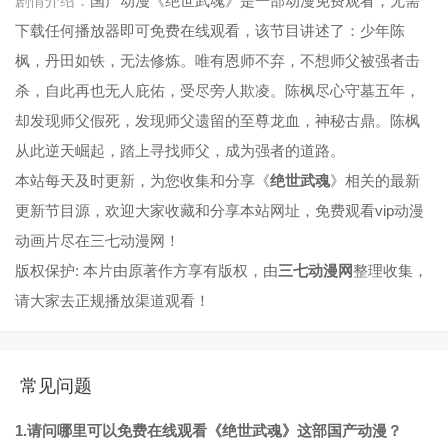
剧情介绍：
国产动漫《绝世武魂》是一部动漫免费观看，无需
下载任何播放器即可免费在线观看，该节目讲述了：少年陈
第49集
第50集
第51集
第52集
枫，丹田如铁，无法修炼。唯有恩师不弃，不想师父被强者击
第53集
第54集
第55集
第56集
杀，自此再也无人庇佑，受尽旁人欺凌。陈枫尽心守墓五年，
却发现师父假死，发现师父遗留的至尊龙血，神秘古鼎。陈枫
第57集
第58集
第59集
第60集
从此逆天崛起，踏上寻找师父，成为强者的道路。
第61集
第62集
第63集
第64集
本站每天及时更新，为您收集和分享《
绝世武魂
》相关的最新
第65集
第66集
第67集
第68集
更新节目源，欢迎大家收藏和分享本站网址，免费观看vip动漫
动画片尽在三七动漫网！
第69集
第70集
第71集
第72集
版权保护: 本片由原著作方享有版权，由
三七动漫网
整理收集，
第73集
第74集
第75集
第76集
请大家去正规播放渠道观看！
第77集
第78集
第79集
第80集
第81集
第82集
第83集
第84集
常见问题
第85集
第86集
第87集
第88集
1.请问哪里可以免费在线观看《绝世武魂》这部国产动漫？