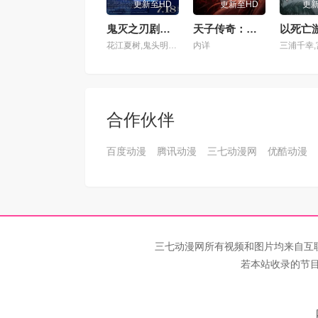
更新至HD
更新至HD
更
鬼灭之刃剧场版无限城篇第一章猗窝座再来
天子传奇：洪武大帝
花江夏树,鬼头明里,下野纮,松冈祯丞,上田丽奈,冈本信彦,樱井孝宏,小西克幸,河西健吾,早见沙织,花泽香菜,铃村健一,关智一,杉田智和,石田彰
内详
合作伙伴
百度动漫
腾讯动漫
三七动漫网
优酷动漫
三七动漫网所有视频和图片均来自互
若本站收录的节