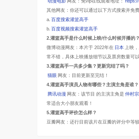
动漫电影
网友：免vip在线观看地址：
https:
第73集
第74集
其他网友：你还可以通过以下方式搜索并免
a.
百度搜索灌篮高手
第77集
第78集
b.
百度视频搜索灌篮高手
2.灌篮高手是什么时候上映/什么时候开播的
第81集
第82集
微博动漫网友：本片于 2022年在
日本
上映，
第85集
第86集
常不错，具体上映播放细节以及票房数量可
3.灌篮高手一共多少集？更新完结了吗？
第89集
第90集
猫眼
网友：目前更新至完结！
4.灌篮高手演员人物有哪些？主演主角是谁？
第93集
第94集
腾讯动漫
网友：该节目 的主演主角是
仲村宗
常适合大小朋友观看！
第97集
第98集
5.灌篮高手评价怎么样？
豆瓣网友：还行目前该片在豆瓣的评分中等较
第101集