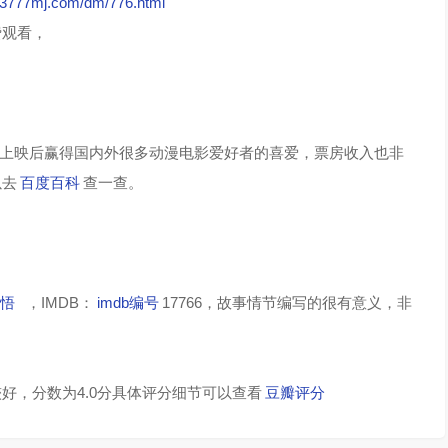
//3777mj.com/dm/776.html
第75集
第76集
费观看，
第79集
第80集
？
第83集
第84集
上映后赢得国内外很多动漫电影爱好者的喜爱，票房收入也非
第87集
第88集
以去
百度百科
查一查。
第91集
第92集
第95集
第96集
悟
，IMDB：
imdb编号
17766，故事情节编写的很有意义，非
第99集
第100集
好，分数为4.0分具体评分细节可以查看
豆瓣评分