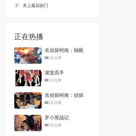
关上最后的门
7
正在热播
名侦探柯南：独眼
的残像
1次点播
灌篮高手
1次点播
名侦探柯南：侦探
们的镇魂歌
1次点播
罗小黑战记
1次点播