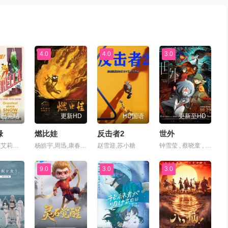
4.0
4.0
3.0
已完结
更新HD
HD国语
更新至HD
缘
燃比娃
反击者2
世外
艾琳·伍兹,艾莉诺·阿德里,薇娜·费尔顿
杨皓宇,周迅,康春雷,贝伊勒
赵雪迎,苏小糖
钟雪莹 , 蔡晓童 , 张继聪 , 谢安琪 , 柯炜林 , 杨雅文
9.0
3.0
3.0