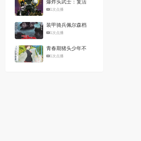
爆炸头武士：复活
1次点播
装甲骑兵佩尔森档
案剧场版
1次点播
青春期猪头少年不
会梦到娇怜外出妹
1次点播