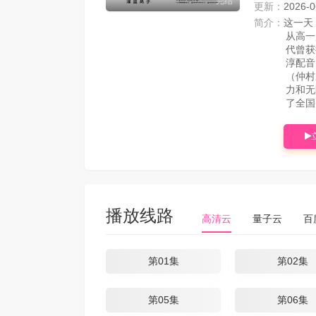
完结
更新：
2026-0
简介：
这一天
从高一
代曾获
淳配音
（仲村
力和无
了全国
播放线路
高清云
量子云
百
第01集
第02集
第05集
第06集