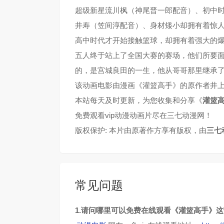
超级新星流川枫（神尾晋一郎配音）、初中时
第41集
第42集
井寿（笠间淳配音）、身材矮小却拥有着惊
第45集
第46集
高中时代才开始接触篮球，却拥有着强大的
五人终于站上了全国大赛的赛场，他们所要
第49集
第50集
的，是宫城良田的一生，他从哥哥那里继承
该动画电影由漫画《灌篮高手》的原作者井
第53集
第54集
本站每天及时更新，为您收集和分享《
灌篮
免费观看vip动漫动画片尽在三七动漫网！
第57集
第58集
版权保护: 本片由原著作方享有版权，由
三七
第61集
第62集
第65集
第66集
常见问题
第69集
第70集
1.请问哪里可以免费在线观看《灌篮高手》