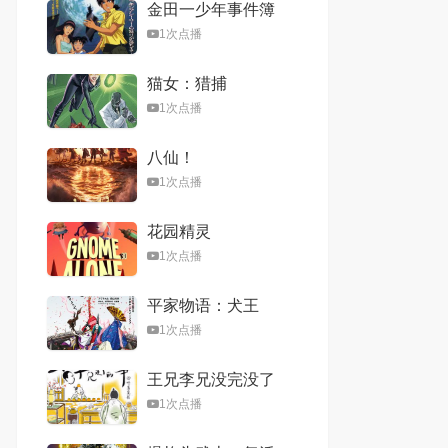
金田一少年事件簿
2：杀戮的深蓝
1次点播
猫女：猎捕
1次点播
八仙！
1次点播
花园精灵
1次点播
平家物语：犬王
1次点播
王兄李兄没完没了
的故事
1次点播