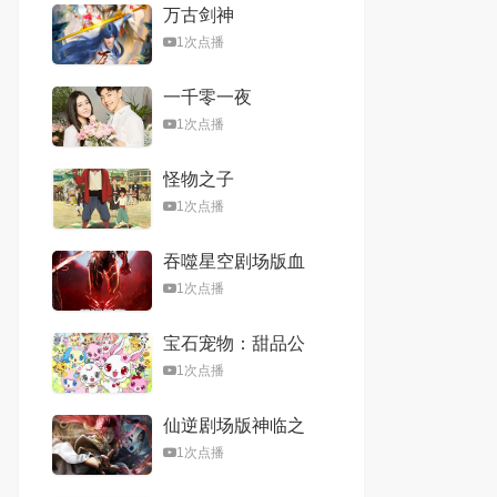
万古剑神
1次点播
一千零一夜
1次点播
怪物之子
1次点播
吞噬星空剧场版血
洛大陆
1次点播
宝石宠物：甜品公
主
1次点播
仙逆剧场版神临之
战
1次点播