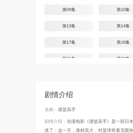
第09集
第10集
第13集
第14集
第17集
第18集
第21集
第22集
第25集
第26集
第29集
第30集
剧情介绍
第33集
第34集
名称：
灌篮高手
剧情介绍：
动漫电影《灌篮高手》是一部日
第37集
第38集
述了：这一天，身材高大，对篮球有着无限