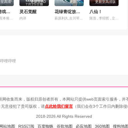
新至高清
更新至HD
更新TC
更新至高清版
以死亡游戏为生。44:CLOUDYBEACH
灵石觉醒
花绿青绽放之日
八仙！
三浦千幸,宫本侑芽,永濑安奈,田村由香里,稻垣好,岛田爱野,明智璃子,远野光
内详
萩原利久,古川琴音,入野自由,冈部敬史
陈浩 , 李绍哲 , 立冬 , 果子哥哥 , 董天弋 , 喻鹏力 , 黄豫硕 , 张运气 , 邓先森 , 曹知善 , 囧森瑟夫 , 零柒 , 韩雨泽 , 张天宇 , 张稷 , 良生
哔哩哔哩
联网收集而来，版权归原创者所有，本网站只提供web页面索引服务，并
目无意侵犯了贵司版权，请
点此给我们留言
（我们会在3个工作日内删除侵
2018-2026 All Rights Reserved
网站地图
RSS订阅
百度蜘蛛
谷歌地图
必应地图
360地图
搜狗地