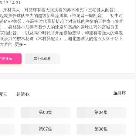
6-17 14:31
，身材高大，对篮球有着无限执着的赤木刚宪（三宅健太配音）、
起就担任球队主力的超级新星流川枫（神尾晋一郎配音）、初中时
得MVP荣誉，在高中时代重新拾起了对篮球的热情的三井寿（笠间
）、身材矮小却拥有着惊人的速度和高超的运球技巧的宫城良田
宗悟配音），以及高中时代才开始接触篮球，却拥有着强大的爆发
限潜力的樱木花道（木村昴配音），湘北篮球队的这五人终于站上
大赛的..
更多
立即播放
手机观看
排序
度云
超清4k
第03集
第04集
第07集
第08集