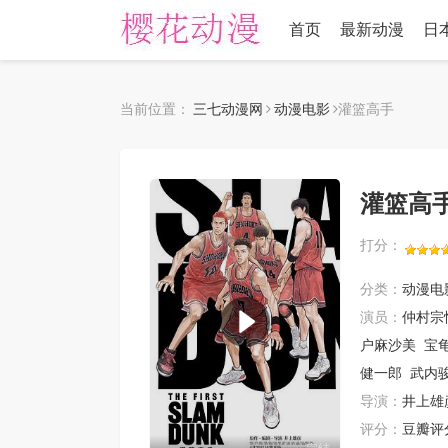
首页
最新动漫
日
当前位置：
三七动漫网
动漫电影
灌篮高手
灌篮高
打分：
分类：
动漫电
演员：
仲村宗
户麻沙美
宝
健一郎
武内
导演：
井上雄
评分：
豆瓣评