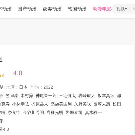
本动漫
国产动漫
欧美动漫
韩国动漫
动漫电影
视频
手
4.0
4.0
影
地区：
日本
年份：
2022
悟
笠间淳
木村昴
神尾晋一郎
三宅健太
岩崎谅太
坂本真绫
濑
龟克寿
小林亲弘
梶原岳人
岛袋美由利
久野美咲
园崎未惠
松田
骏辅
奈良彻
长谷川芳明
鹿糠光明
岩城泰司
真木骏一
彦
分
4.0