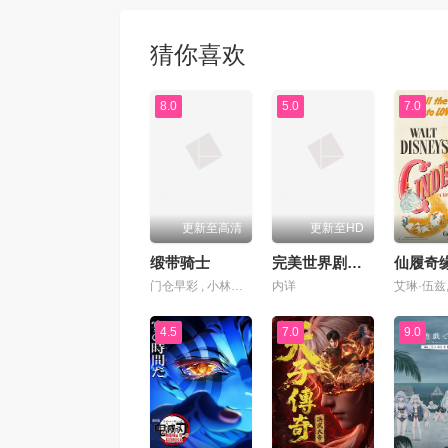
猜你喜欢
8.0
5.0
7.0
更新至高清
更新至HD
缎带骑士
完美世界剧场版九劫焚天
仙履奇
门仓早彩 , 小林星兰 , 内山昂辉 , 新谷真弓
内详
4.5
7.0
9.0