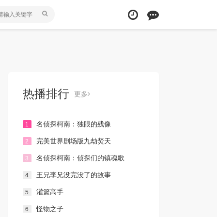
热播排行
更多
名侦探柯南：独眼的残像
1
完美世界剧场版九劫焚天
2
名侦探柯南：侦探们的镇魂歌
3
王兄李兄没完没了的故事
4
灌篮高手
5
怪物之子
6