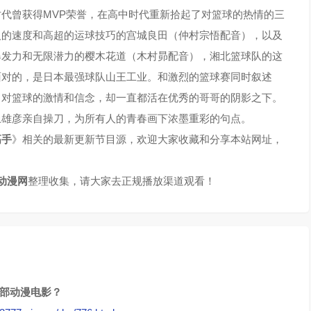
代曾获得MVP荣誉，在高中时代重新拾起了对篮球的热情的三
第43集
第44集
人的速度和高超的运球技巧的宫城良田（仲村宗悟配音），以及
第47集
第48集
爆发力和无限潜力的樱木花道（木村昴配音），湘北篮球队的这
面对的，是日本最强球队山王工业。和激烈的篮球赛同时叙述
第51集
第52集
了对篮球的激情和信念，却一直都活在优秀的哥哥的阴影之下。
上雄彦亲自操刀，为所有人的青春画下浓墨重彩的句点。
第55集
第56集
高手
》相关的最新更新节目源，欢迎大家收藏和分享本站网址，
第59集
第60集
动漫网
整理收集，请大家去正规播放渠道观看！
第63集
第64集
第67集
第68集
第71集
第72集
这部动漫电影？